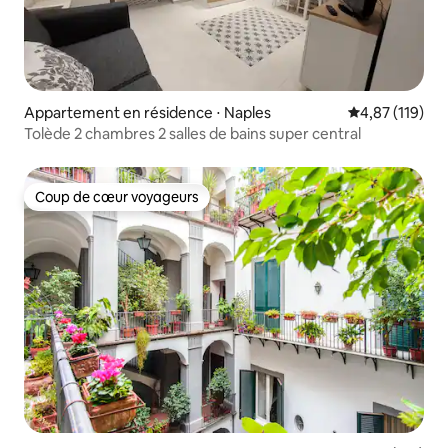
Appartement en résidence ⋅ Naples
Évaluation moy
4,87 (119)
Tolède 2 chambres 2 salles de bains super central
Coup de cœur voyageurs
Coup de cœur voyageurs