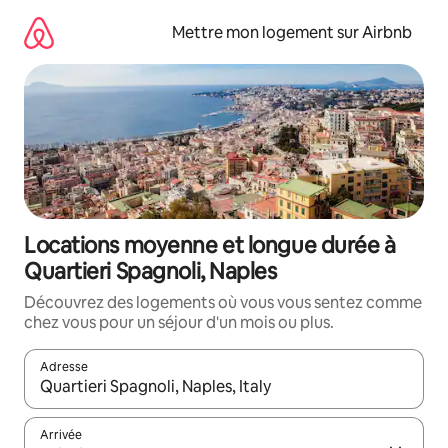
Aller
directement
Mettre mon logement sur Airbnb
au
contenu
Locations moyenne et longue durée à
Quartieri Spagnoli, Naples
Découvrez des logements où vous vous sentez comme
chez vous pour un séjour d'un mois ou plus.
Adresse
Lorsque les résultats s'affichent, utilisez les flèches vers le hau
Arrivée