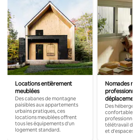
Locations entièrement
Nomades num
meublées
professionnel
déplacement
Des cabanes de montagne
paisibles aux appartements
Des hébergem
urbains pratiques, ces
confortables p
locations meublées offrent
professionnels
tous les équipements d'un
télétravail dis
logement standard.
et d'espaces de