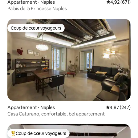
Appartement ⋅ Naples
Évaluation moy
4,92 (671)
Palais de la Princesse Naples
Coup de cœur voyageurs
Coup de cœur voyageurs
Appartement ⋅ Naples
Évaluation moy
4,87 (247)
Casa Caturano, confortable, bel appartement
Coup de cœur voyageurs
Coups de cœur voyageurs les plus appréciés