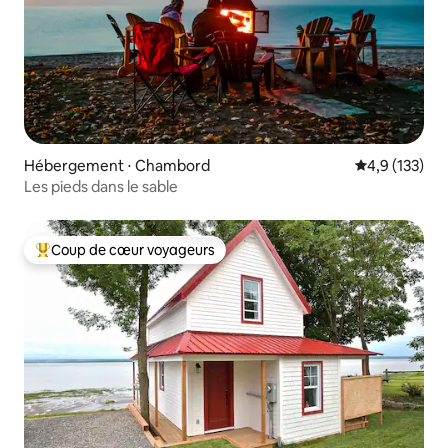
Hébergement ⋅ Chambord
Évaluation mo
4,9 (133)
Les pieds dans le sable
Coup de cœur voyageurs
Coups de cœur voyageurs les plus appréciés