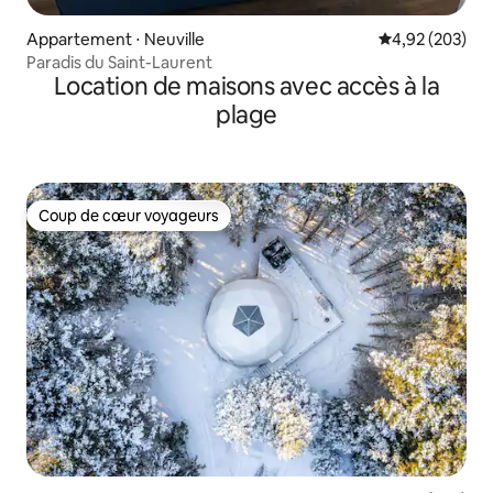
Appartement ⋅ Neuville
Évaluation moy
4,92 (203)
Paradis du Saint-Laurent
Location de maisons avec accès à la
plage
Coup de cœur voyageurs
Coup de cœur voyageurs