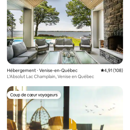
Hébergement ⋅ Venise-en-Québec
Évaluation moy
4,91 (108)
L'Absolut Lac Champlain, Venise en Québec
Coup de cœur voyageurs
Coup de cœur voyageurs