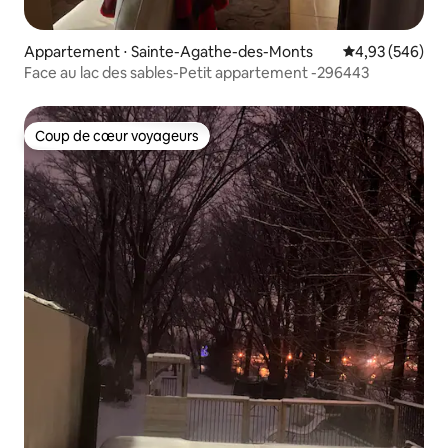
Appartement ⋅ Sainte-Agathe-des-Monts
Évaluation moy
4,93 (546)
Face au lac des sables-Petit appartement -296443
Coup de cœur voyageurs
Coup de cœur voyageurs