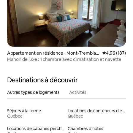
Appartement en résidence ⋅ Mont-Tremblan
Évaluation moy
4,96 (187)
t
Manoir de luxe : 1 chambre avec climatisation et navette
Destinations à découvrir
Autres types de logements
Activités
Séjours à la ferme
Locations de conteneurs d'expédition
Québec
Québec
Locations de cabanes perchées
Chambres d'hôtes