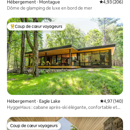
Hébergement ⋅ Montague
Évaluation moy
4,93 (206)
Dôme de glamping de luxe en bord de mer
Coup de cœur voyageurs
Coups de cœur voyageurs les plus appréciés
Hébergement ⋅ Eagle Lake
Évaluation moy
4,97 (140)
HyggeHaus : cabane après-ski élégante, confortable et
isolée
Coup de cœur voyageurs
Coup de cœur voyageurs