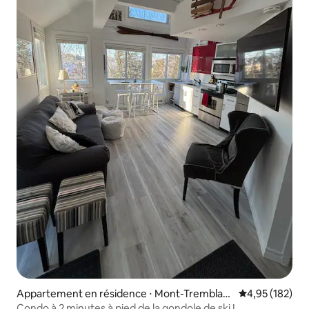
Appartement en résidence ⋅ Mont-Tremblan
Évaluation moy
4,95 (182)
t
Condo à 2 minutes à pied de la gondole de ski !