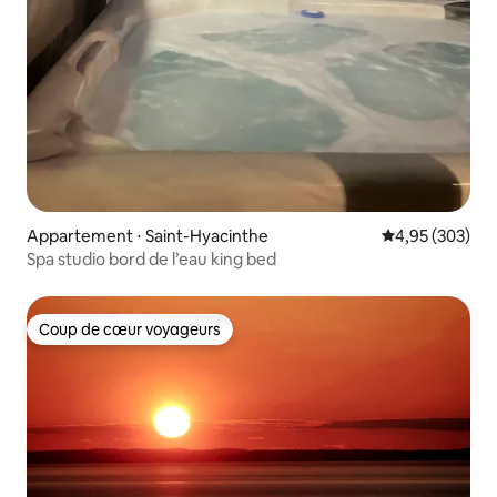
Appartement ⋅ Saint-Hyacinthe
Évaluation moy
4,95 (303)
Spa studio bord de l’eau king bed
Coup de cœur voyageurs
Coup de cœur voyageurs