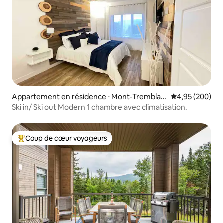
Appartement en résidence ⋅ Mont-Tremblan
Évaluation moy
4,95 (200)
t
Ski in/ Ski out Modern 1 chambre avec climatisation.
Coup de cœur voyageurs
Coups de cœur voyageurs les plus appréciés