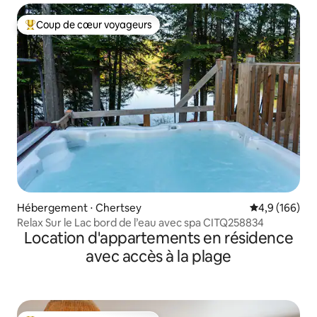
Coup de cœur voyageurs
Coups de cœur voyageurs les plus appréciés
Hébergement ⋅ Chertsey
Évaluation mo
4,9 (166)
Relax Sur le Lac bord de l’eau avec spa CITQ258834
Location d'appartements en résidence
avec accès à la plage