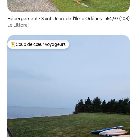
Hébergement ⋅ Saint-Jean-de-l'Île-d'Orléans
Évaluation moy
4,97 (108)
Le Littoral
Coup de cœur voyageurs
Coups de cœur voyageurs les plus appréciés