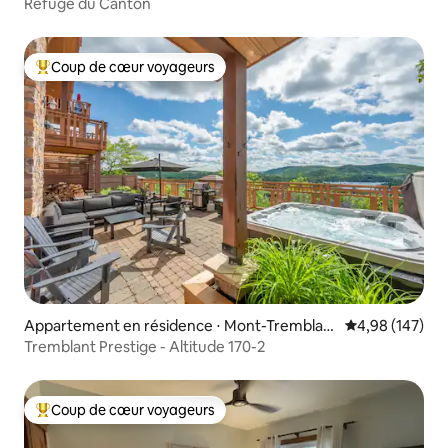
Refuge du Canton
Coup de cœur voyageurs
Coups de cœur voyageurs les plus appréciés
Appartement en résidence ⋅ Mont-Tremblan
Évaluation moy
4,98 (147)
t
Tremblant Prestige - Altitude 170-2
Coup de cœur voyageurs
Coups de cœur voyageurs les plus appréciés