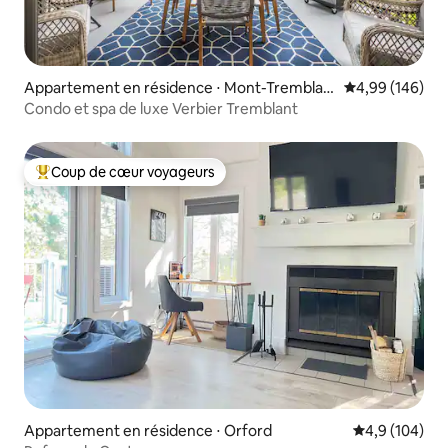
Appartement en résidence ⋅ Mont-Tremblan
Évaluation moy
4,99 (146)
t
Condo et spa de luxe Verbier Tremblant
Coup de cœur voyageurs
Coups de cœur voyageurs les plus appréciés
Appartement en résidence ⋅ Orford
Évaluation mo
4,9 (104)