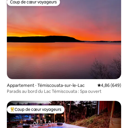
Coup de cœur voyageurs
Coup de cœur voyageurs
Appartement ⋅ Témiscouata-sur-le-Lac
Évaluation moye
4,86 (649)
Paradis au bord du Lac Témiscouata : Spa ouvert
Coup de cœur voyageurs
Coups de cœur voyageurs les plus appréciés