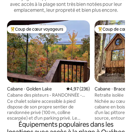
avec accès à la plage sont très bien notées pour leur
emplacement, leur propreté et bien plus encore.
Coup de cœur voyageurs
Coup de cœur 
Coups de cœur voyageurs les plus appréciés
Coups de cœur vo
Cabane ⋅ Golden Lake
Évaluation moyenne sur la base 
4,97 (236)
Cabane ⋅ Bracebr
Cabane des pisteurs - RANDONNÉE -
Retraite isolée au 
Animaux acceptés - Pas de voisins
Hideaway
Ce chalet solaire accessible à pied
Nichée au cœur d
dispose de son propre sentier de
cabane en bois art
randonnée privé (100 m, colline
d'un lac pittoresq
escarpée) et d'un parking privé. Le
source, entourée 
Équipements populaires dans les
sentier serpente jusqu'à votre vue
privée. À seuleme
privée sur le Golden Lake. Vous vous
Bracebridge, profi