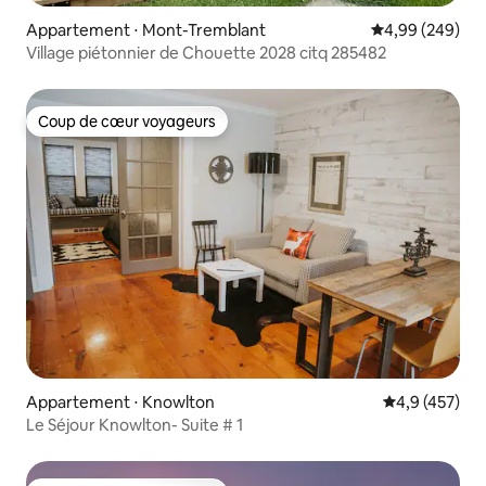
Appartement ⋅ Mont-Tremblant
Évaluation moy
4,99 (249)
Village piétonnier de Chouette 2028 citq 285482
Coup de cœur voyageurs
Coup de cœur voyageurs
Appartement ⋅ Knowlton
Évaluation mo
4,9 (457)
Le Séjour Knowlton- Suite # 1