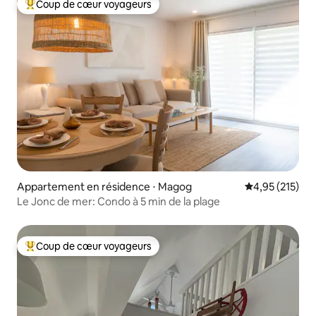
Coup de cœur voyageurs
Coups de cœur voyageurs les plus appréciés
Appartement en résidence ⋅ Magog
Évaluation moy
4,95 (215)
Le Jonc de mer: Condo à 5 min de la plage
Coup de cœur voyageurs
Coups de cœur voyageurs les plus appréciés