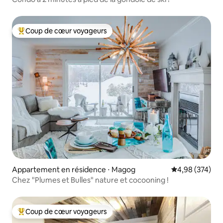
Coup de cœur voyageurs
Coups de cœur voyageurs les plus appréciés
Appartement en résidence ⋅ Magog
Évaluation moy
4,98 (374)
Chez "Plumes et Bulles" nature et cocooning !
Coup de cœur voyageurs
Coups de cœur voyageurs les plus appréciés