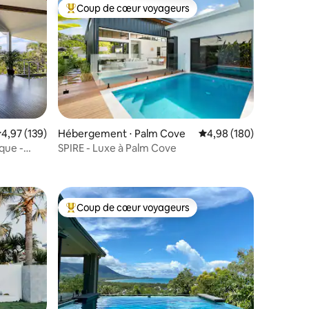
Coup de cœur voyageurs
lus appréciés
Coups de cœur voyageurs les plus appréciés
valuation moyenne sur la base de 139 commentaires : 4,97 sur 5
4,97 (139)
Hébergement ⋅ Palm Cove
Évaluation moyenne sur
4,98 (180)
que -
SPIRE - Luxe à Palm Cove
ntaires : 4,93 sur 5
Coup de cœur voyageurs
lus appréciés
Coups de cœur voyageurs les plus appréciés