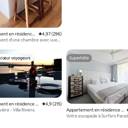
ent en résidence
Évaluation moyenne sur la base de 296 commen
4,97 (296)
atta
ent d'une chambre avec vue
n
 cœur voyageurs
Superhôte
 cœur voyageurs
Superhôte
ent en résidence ⋅
Évaluation moyenne sur la base de 215 comm
4,9 (215)
la base de 299 commentaires : 4,94 sur 5
ière - Villa Riviera
Appartement en résidence ⋅
Surfers Paradise
Votre escapade à Surfers Parad