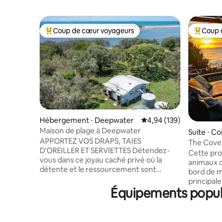
Coup de cœur voyageurs
Coup 
Coups de cœur voyageurs les plus appréciés
Coups de
Hébergement ⋅ Deepwater
Évaluation moyenne sur 
4,94 (139)
Maison de plage à Deepwater
Suite ⋅ C
APPORTEZ VOS DRAPS, TAIES
The Cove 
D'OREILLER ET SERVIETTES Détendez-
mer accep
Cette pro
vous dans ce joyau caché privé où la
animaux d
détente et le ressourcement sont
bord de me
prioritaires. Le temps s'arrête, offrant
principal
une évasion sans fin. Et pour ceux qui
Équipements populai
privés en
aiment pêcher, vous pouvez mettre
sympathiq
votre bateau à l'eau directement depuis
leur petit
la cour avant. Les chiens sont les
Cet appar