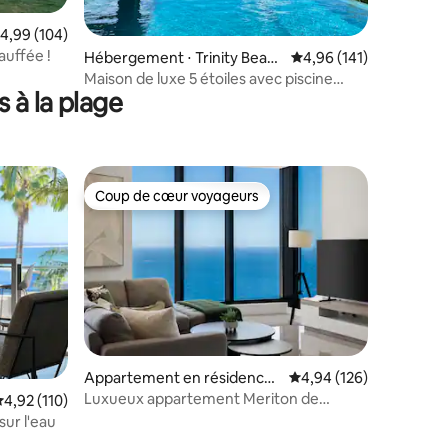
valuation moyenne sur la base de 104 commentaires : 4,99 sur 5
4,99 (104)
auffée !
taires : 4,94 sur 5
Hébergement ⋅ Trinity Beac
Évaluation moyenne sur
4,96 (141)
h
Maison de luxe 5 étoiles avec piscine
 à la plage
⭐️⭐️⭐️⭐️⭐️
Coup de cœur voyageurs
Coup de cœur voyageurs
Appartement en résidence ⋅
Évaluation moyenne sur
4,94 (126)
Surfers Paradise
Luxueux appartement Meriton de
valuation moyenne sur la base de 110 commentaires : 4,92 sur 5
4,92 (110)
3 chambres avec vue sur l'océan
sur l'eau