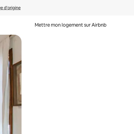
ue d'origine
Mettre mon logement sur Airbnb
sant glisser.