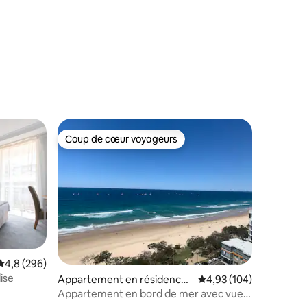
taires : 4,97 sur 5
Coup de cœur voyageurs
Coup de cœur voyageurs
entaires : 4,9 sur 5
Évaluation moyenne sur la base de 296 commentaires : 4,8 sur 5
4,8 (296)
ise
Appartement en résidence ⋅
Évaluation moyenne sur
4,93 (104)
Surfers Paradise
Appartement en bord de mer avec vue à
couper le souffle