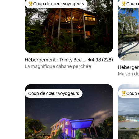
Coup de cœur voyageurs
Coup 
Coups de cœur voyageurs les plus appréciés
Coups de
Hébergement ⋅ Trinity Beac
Évaluation moyenne sur 
4,98 (228)
h
La magnifique cabane perchée
Hébergem
Maison de
Coup de cœur voyageurs
Coup 
Coup de cœur voyageurs
Coups de