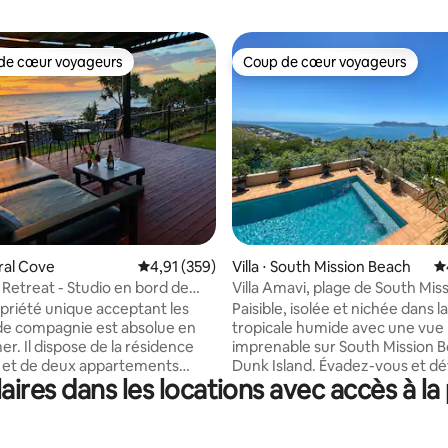
de cœur voyageurs
Coup de cœur voyageurs
 cœur voyageurs les plus appréciés
Coup de cœur voyageurs
la base de 139 commentaires : 4,94 sur 5
oral Cove
Évaluation moyenne sur la base de 359 comme
4,91 (359)
Villa ⋅ South Mission Beach
É
Retreat - Studio en bord de
Villa Amavi, plage de South Mis
tant les animaux
priété unique acceptant les
Paisible, isolée et nichée dans l
e compagnie est absolue en
tropicale humide avec une vue
r. Il dispose de la résidence
imprenable sur South Mission B
e et de deux appartements
Dunk Island. Évadez-vous et d
res dans les locations avec accès à l
tièrement indépendants. Nos
vous complètement, dans votr
ues managers Jan et Steve et
maison de vacances de luxe pr
 chien Charlie vivent sur place.
semaine de détente ici ressemb
tement confortable au rez-de-
mois de vacances. Entièrement