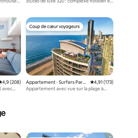
enthouse
Studio de luxe 320 : complexe hôtelier et
spa en bord de mer
Coup de cœur voyageurs
Coup de cœur voyageurs
taires : 4,97 sur 5
Évaluation moyenne sur la base de 208 commentaires : 4,9 sur 5
4,9 (208)
Appartement ⋅ Surfers Parad
Évaluation moyenne sur
4,91 (173)
ise
t avec
Appartement avec vue sur la plage à
l'étage élevé/Parking gratuit
ge