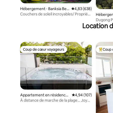
Hébergement ⋅ Banksia Bea
Évaluation moyenne sur 
4,83 (638)
ch
Couchers de soleil incroyables/ Propriété
Hébergeme
au bord de l'eau
nd
Dugong Pl
Location d
privée
Coup de cœur voyageurs
Coup 
Coup de cœur voyageurs
Coups de
Appartement en résidence ⋅
Évaluation moyenne sur 
4,94 (107)
Sunshine Beach
À distance de marche de la plage… Joyau
de Sunshine Beach