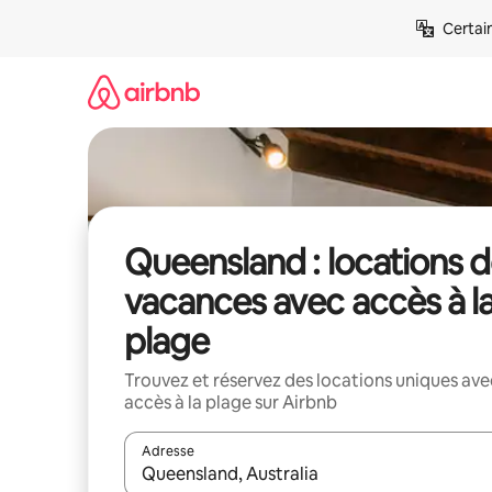
Aller
Certai
directement
au
contenu
Queensland : locations 
vacances avec accès à l
plage
Trouvez et réservez des locations uniques ave
accès à la plage sur Airbnb
Adresse
Lorsque les résultats s'affichent, utilisez les flèc