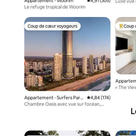
dise
Appartement ⋅ Woorim
Évaluation moyenne sur
4,91 (305)
Luxe vue 
chambre
Le refuge tropical de Woorim
Coup de cœur voyageurs
Coup 
Coup de cœur voyageurs
Coups de
Appartem
eadland
« The View
Appartement ⋅ Surfers Para
Évaluation moyenne sur
4,84 (174)
dise
Chambre Oasis avec vue sur l'océan,
L
Surfers Paradise