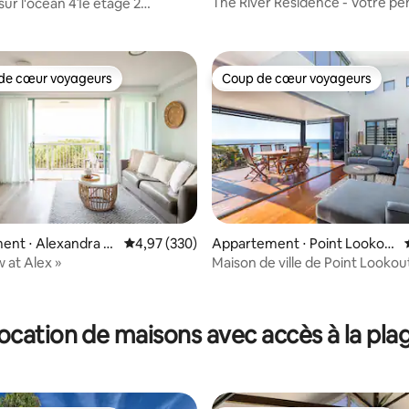
re
 la base de 305 commentaires : 4,91 sur 5
The River Residence - Votre p
sur l'océan 41e étage 2
au bord de l'eau
s
de cœur voyageurs
Coup de cœur voyageurs
 cœur voyageurs les plus appréciés
Coup de cœur voyageurs
ent ⋅ Alexandra H
Évaluation moyenne sur la base de 330 commen
4,97 (330)
Appartement ⋅ Point Lookou
t
 at Alex »
Maison de ville de Point Lookou
une vue magnifique
 la base de 174 commentaires : 4,84 sur 5
ocation de maisons avec accès à la pla