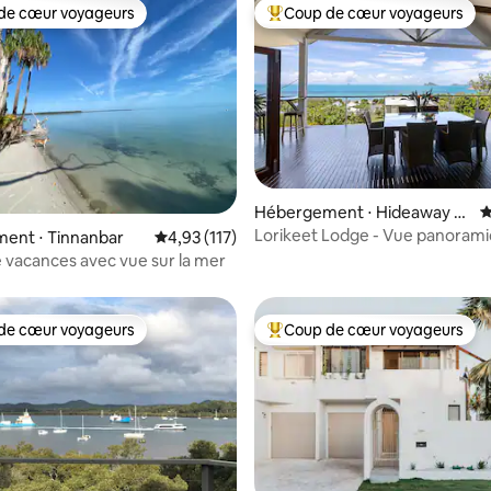
de cœur voyageurs
Coup de cœur voyageurs
 cœur voyageurs les plus appréciés
Coups de cœur voyageurs les p
la base de 228 commentaires : 4,98 sur 5
Hébergement ⋅ Hideaway B
É
ay
Lorikeet Lodge - Vue panorami
ent ⋅ Tinnanbar
Évaluation moyenne sur la base de 117 comme
4,93 (117)
Piscine privée
 vacances avec vue sur la mer
de cœur voyageurs
Coup de cœur voyageurs
 cœur voyageurs les plus appréciés
Coups de cœur voyageurs les p