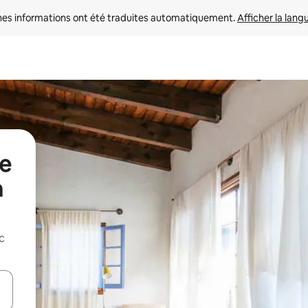
nes informations ont été traduites automatiquement. 
Afficher la lang
de
a
c
hes vers le haut et vers le bas pour les parcourir ou en appuyant et en fai