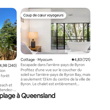
Grange ⋅
Coup de cœur voyageurs
Coup
Coup de cœur voyageurs
Coups d
Hillview 
Vaches d
Vaches Hi
– Nichée 
Hillview 
surplomb
escarpem
Currumbi
de la vallée. 🐮 Vaches et 🐴 q
Nourrissa
Cottage ⋅ Myocum
Évaluation moyenne sur
4,83 (721)
🐓 Poules
Escapade dans l'arrière-pays de Byron
ntaires : 4,91 sur 5
valuation moyenne sur la base de 240 commentaires : 4,98 sur 5
4,98 (240)
fruits fra
Profitez d'une vue sur le coucher du
STR GCCC PCA
sion
soleil sur l'arrière-pays de Byron Bay, mais
cent ans, 
a forêt
à seulement 13 km du centre de la ville de
intégrant
Byron. Le chalet est entièrement
dans le s
each et
indépendant, avec un luxueux bain à
Gold Coas
étendez-
remous à 14 jets pour 2 personnes, une
hectares 
a plage à Queensland
e propre
cuisine entièrement équipée et un
ivée. Une
barbecue, si vous préférez cuisiner à
le à un
l'extérieur en profitant du coucher de