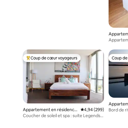
Appartem
⋅ Coolang
Appartem
sur l'océa
Coup de cœur voyageurs
Coup de
Coups de cœur voyageurs les plus appréciés
Coup de
Appartem
Ballina
Appartement en résidence
Évaluation moyenne sur 
4,94 (299)
Bord de riv
⋅ Surfers Paradise
Coucher de soleil et spa : suite Legends
Oceanview