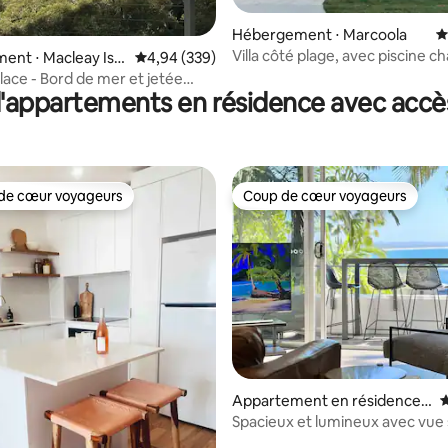
la base de 638 commentaires : 4,83 sur 5
Hébergement ⋅ Marcoola
É
Villa côté plage, avec piscine ch
nt ⋅ Macleay Isla
Évaluation moyenne sur la base de 339 commen
4,94 (339)
ace - Bord de mer et jetée
'appartements en résidence avec accès
de cœur voyageurs
Coup de cœur voyageurs
 cœur voyageurs les plus appréciés
Coup de cœur voyageurs
la base de 107 commentaires : 4,94 sur 5
Appartement en résidence ⋅
É
Noosa Heads
Spacieux et lumineux avec vue 