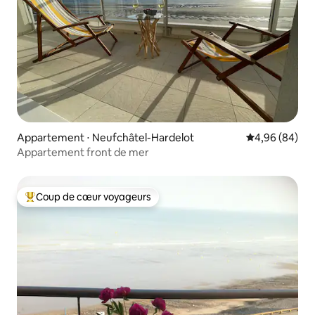
Appartement ⋅ Neufchâtel-Hardelot
Évaluation mo
4,96 (84)
Appartement front de mer
Coup de cœur voyageurs
Coups de cœur voyageurs les plus appréciés