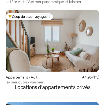
La tête Ault - Vue mer panoramique et falaises
Coup de cœur voyageurs
Coups de cœur voyageurs les plus appréciés
Appartement ⋅ Ault
Évaluation moy
4,95 (115)
Isa mer duplex vue mer
Locations d'appartements privés