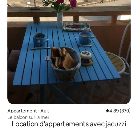
Appartement ⋅ Ault
Évaluation moy
4,89 (370)
Le balcon sur la mer
Location d'appartements avec jacuzzi