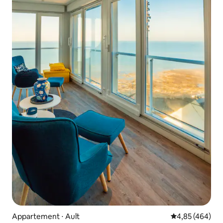
Appartement ⋅ Ault
Évaluation moy
4,85 (464)