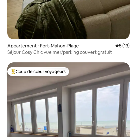
Appartement ⋅ Fort-Mahon-Plage
Évaluation
5 (13)
Séjour Cosy Chic vue mer/parking couvert gratuit
Coup de cœur voyageurs
Coups de cœur voyageurs les plus appréciés