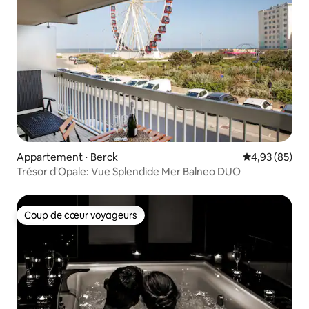
Appartement ⋅ Berck
Évaluation mo
4,93 (85)
Trésor d'Opale: Vue Splendide Mer Balneo DUO
Coup de cœur voyageurs
Coup de cœur voyageurs