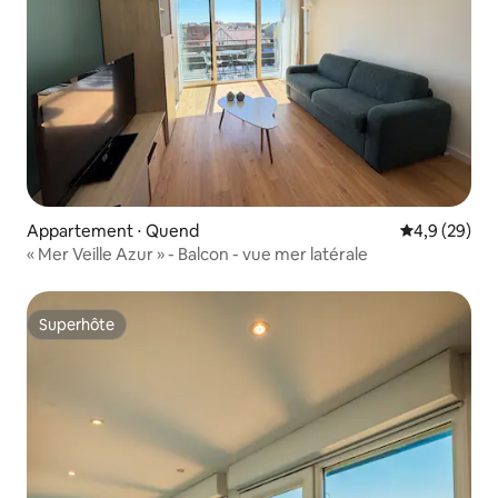
Appartement ⋅ Quend
Évaluation m
4,9 (29)
« Mer Veille Azur » - Balcon - vue mer latérale
Superhôte
Superhôte