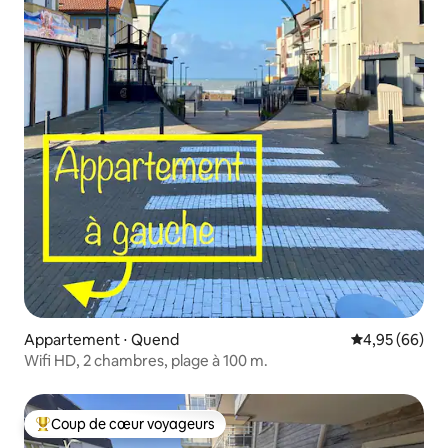
Appartement ⋅ Quend
Évaluation mo
4,95 (66)
Wifi HD, 2 chambres, plage à 100 m.
Coup de cœur voyageurs
Coups de cœur voyageurs les plus appréciés