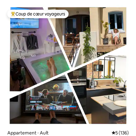
Coup de cœur voyageurs
Coups de cœur voyageurs les plus appréciés
Appartement ⋅ Ault
Évaluation 
5 (136)