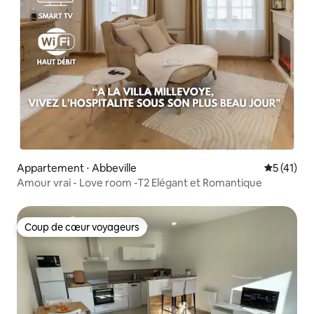
Appartement ⋅ Abbeville
Évaluation
5 (41)
Amour vrai - Love room -T2 Elégant et Romantique
Coup de cœur voyageurs
Coup de cœur voyageurs