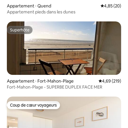
Appartement ⋅ Quend
Évaluation mo
4,85 (20)
Appartement pieds dans les dunes
Superhôte
Superhôte
Appartement ⋅ Fort-Mahon-Plage
Évaluation moy
4,69 (219)
Fort-Mahon-Plage - SUPERBE DUPLEX FACE MER
Coup de cœur voyageurs
Coup de cœur voyageurs