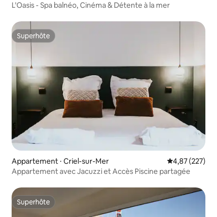
L'Oasis - Spa balnéo, Cinéma & Détente à la mer
Superhôte
Superhôte
Appartement ⋅ Criel-sur-Mer
Évaluation moy
4,87 (227)
Appartement avec Jacuzzi et Accès Piscine partagée
Superhôte
Superhôte