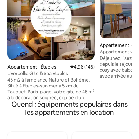
Appartement ⋅ Be
Appartement vue 
et garage
Déjeunez, lisez, c
depuis le séjour 
Appartement ⋅ Étaples
Évaluation moyenne sur la base 
4,96 (145)
cosy avec balcon s
L'Embellie Gîte & Spa Etaples
avec arrivée autonome. ✅ L
45 m2 à l'ambiance Nature et Bohème.
forts 🌅Vue mer 180° 🪟 Grande baie
Situé à Etaples-sur-mer à 5 km du
vitrée et balcon 6 m² 🚗Garage priva
Touquet-Paris-plage, votre gîte de 45 m²
place) 📶Wifi +TV connecté
à la décoration soignée, équipé d'un
✨Appartement rén
Quend : équipements populaires dans
espace balnéo, sauna privatif et table de
lumineux, à la déco épur
massage. Services TV complet avec
les appartements en location
pied : plage, com
Canal+, Netflix, Disney+, Amazon Prime,
casino… et balade 
Free TV Petit déjeuner offert A quelques
phoques (selon les marées). 👶Bébé
minutes des plages de la Côte d'Opale.
bienvenu : lit para
En amoureux ou entre ami(e)(s)
sur place
réservez votre séjour et profitez de nos