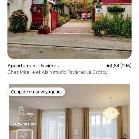
Appartement ⋅ Favières
Évaluation moy
4,84 (296)
Chez Mireille et Alain studio Favières Le Crotoy
Coup de cœur voyageurs
Coup de cœur voyageurs