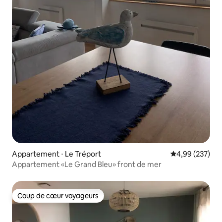
Appartement ⋅ Le Tréport
Évaluation moy
4,99 (237)
Appartement «Le Grand Bleu» front de mer
Coup de cœur voyageurs
Coup de cœur voyageurs