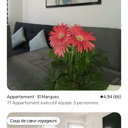
Appartement ⋅ El Marquez
Évaluation mo
4,94 (66)
77 Appartement exécutif équipé. 5 personnes.
Coup de cœur voyageurs
Coup de cœur voyageurs