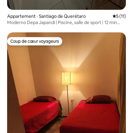
Appartement ⋅ Santiago de Querétaro
Évaluatio
5 (11)
Moderno Depa Japandi | Piscine, salle de sport | 12 min
d'Antea
Coup de cœur voyageurs
Coup de cœur voyageurs