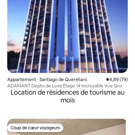
Appartement ⋅ Santiago de Querétaro
Évaluation mo
4,89 (79)
ADAMANT Depto de Luxe Étage 14 Incroyable Vue Qro.
Location de résidences de tourisme au
mois
Coup de cœur voyageurs
Coup de cœur voyageurs