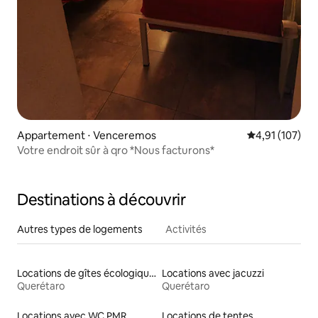
Appartement ⋅ Venceremos
Évaluation moy
4,91 (107)
Votre endroit sûr à qro *Nous facturons*
Destinations à découvrir
Autres types de logements
Activités
Locations de gîtes écologiques
Locations avec jacuzzi
Querétaro
Querétaro
Locations avec WC PMR
Locations de tentes