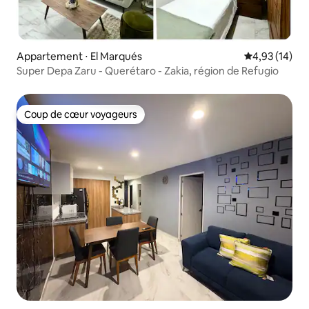
Appartement ⋅ El Marqués
Évaluation mo
4,93 (14)
Super Depa Zaru - Querétaro - Zakia, région de Refugio
Coup de cœur voyageurs
Coup de cœur voyageurs