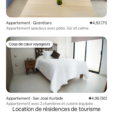
Appartement ⋅ Querétaro
Évaluation mo
4,92 (71)
Appartement spacieux avec patio. Sûr et calme.
Coup de cœur voyageurs
Coup de cœur voyageurs
Appartement ⋅ San José Iturbide
Évaluation mo
4,96 (50)
Appartement avec 2 chambres et cuisine équipée
Location de résidences de tourisme