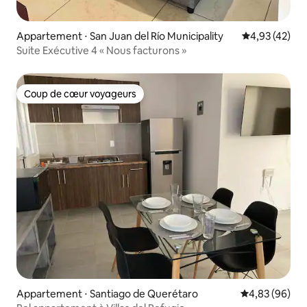
Appartement ⋅ San Juan del Río Municipality
Évaluation mo
4,93 (42)
Suite Exécutive 4 « Nous facturons »
Coup de cœur voyageurs
Coup de cœur voyageurs
Appartement ⋅ Santiago de Querétaro
Évaluation mo
4,83 (96)