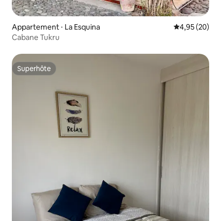
Appartement ⋅ La Esquina
Évaluation mo
4,95 (20)
Cabane Tukru
Superhôte
Superhôte