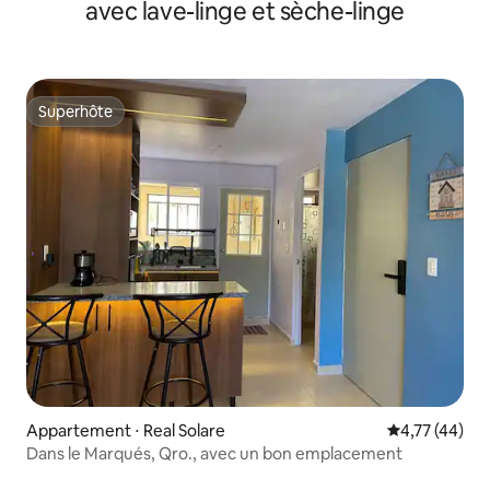
avec lave-linge et sèche-linge
Superhôte
Superhôte
Appartement ⋅ Real Solare
Évaluation mo
4,77 (44)
Dans le Marqués, Qro., avec un bon emplacement