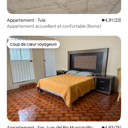
Appartement ⋅ Tula
Évaluation mo
4,91 (23)
Appartement accueillant et confortable (Rome)
Coup de cœur voyageurs
Coup de cœur voyageurs
Appartement ⋅ San Juan del Río Municipality
Évaluation mo
4,93 (15)