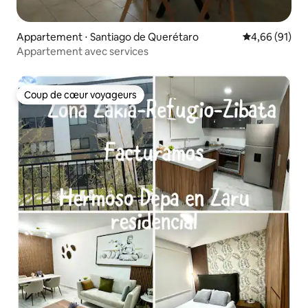
Appartement ⋅ Santiago de Querétaro
Évaluation mo
4,66 (91)
Appartement avec services
Coup de cœur voyageurs
Coup de cœur voyageurs