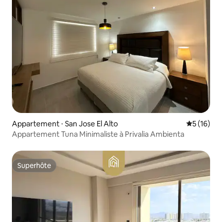
Appartement ⋅ San Jose El Alto
Évaluation
5 (16)
Appartement Tuna Minimaliste à Privalia Ambienta
Superhôte
Superhôte