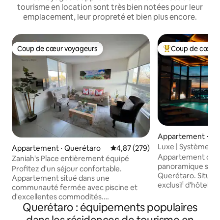
tourisme en location sont très bien notées pour leur
emplacement, leur propreté et bien plus encore.
Coup de cœur voyageurs
Coup de cœur 
Coup de cœur voyageurs
Coups de cœur vo
Appartement ⋅ Sa
rétaro
Luxe | Système au
Appartement ⋅ Querétaro
Évaluation moyenne sur la base 
4,87 (279)
panoramiques
Appartement de l
Zaniah's Place entièrement équipé
panoramique spect
Profitez d'un séjour confortable.
Querétaro. Situé d
Appartement situé dans une
exclusif d'hôtels et
communauté fermée avec piscine et
seulement 6 minut
d'excellentes commodités.
Profitez d'une ch
Querétaro : équipements populaires
L'appartement offre une ambiance
cuisine entièreme
chaleureuse et fonctionnelle, idéale