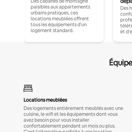
dépl
Des cabanes de montagne
paisibles aux appartements
Des 
urbains pratiques, ces
confo
locations meublées offrent
profe
tous les équipements d'un
télét
logement standard.
et d'
Équipe
Locations meublées
Des logements entièrement meublés avec une
cuisine, le wifi et les équipements dont vous
avez besoin pour vous installer
confortablement pendant un mois ou plus.
C'est l'alternative parfaite à une location