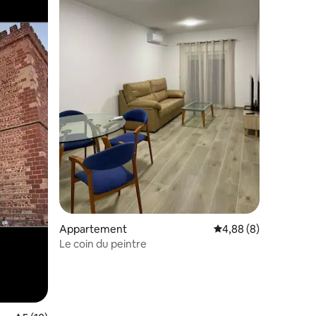
mmentaires : 5 sur 5
Appartement
Évaluation moyenne s
4,88 (8)
Le coin du peintre