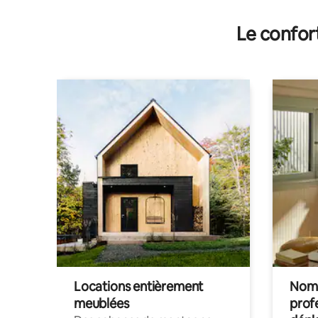
Le confor
Locations entièrement
Noma
meublées
prof