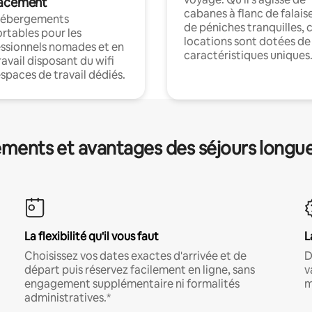
acement
cabanes à flanc de falais
hébergements
de péniches tranquilles, 
rtables pour les
locations sont dotées de
ssionnels nomades et en
caractéristiques uniques
ravail disposant du wifi
espaces de travail dédiés.
ments et avantages des séjours longu
La flexibilité qu'il vous faut
L
Choisissez vos dates exactes d'arrivée et de
D
départ puis réservez facilement en ligne, sans
v
engagement supplémentaire ni formalités
m
administratives.*