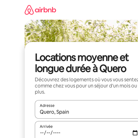
Aller
directement
au
contenu
Locations moyenne et
longue durée à Quero
Découvrez des logements où vous vous sente
comme chez vous pour un séjour d'un mois ou
plus.
Adresse
Lorsque les résultats s'affichent, utilisez les flèc
Arrivée