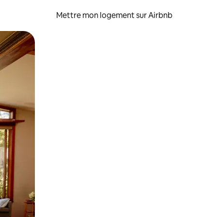
Mettre mon logement sur Airbnb
sant glisser.