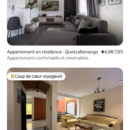
Appartement en résidence ⋅ Quetzaltenango
Évaluation moy
4,98 (131)
Appartement confortable et minimaliste.
Coup de cœur voyageurs
Coups de cœur voyageurs les plus appréciés