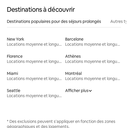
Destinations à découvrir
Destinations populaires pour des séjours prolongés
Autres t
New York
Barcelone
Locations moyenne et longue durée
Locations moyenne et longue durée
Florence
Athènes
Locations moyenne et longue durée
Locations moyenne et longue durée
Miami
Montréal
Locations moyenne et longue durée
Locations moyenne et longue durée
Seattle
Afficher plus
Locations moyenne et longue durée
* Des exclusions peuvent s'appliquer en fonction des zones
géographiques et des logements.