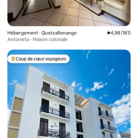
Hébergement ⋅ Quetzaltenango
Évaluation moy
4,98 (161)
Antonieta - Maison coloniale
Coup de cœur voyageurs
Coups de cœur voyageurs les plus appréciés