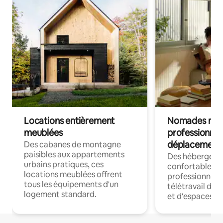
Locations entièrement
Nomades num
meublées
professionnel
déplacement
Des cabanes de montagne
paisibles aux appartements
Des hébergem
urbains pratiques, ces
confortables p
locations meublées offrent
professionnels
tous les équipements d'un
télétravail dis
logement standard.
et d'espaces de