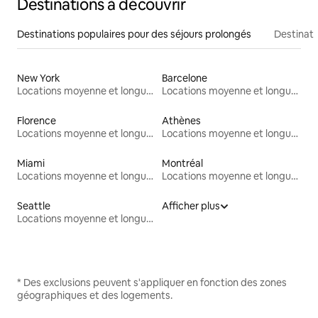
Destinations à découvrir
Destinations populaires pour des séjours prolongés
Destinati
New York
Barcelone
Locations moyenne et longue durée
Locations moyenne et longue durée
Florence
Athènes
Locations moyenne et longue durée
Locations moyenne et longue durée
Miami
Montréal
Locations moyenne et longue durée
Locations moyenne et longue durée
Seattle
Afficher plus
Locations moyenne et longue durée
* Des exclusions peuvent s'appliquer en fonction des zones
géographiques et des logements.