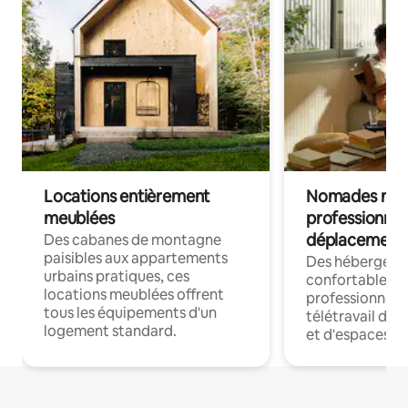
Locations entièrement
Nomades num
meublées
professionnel
déplacement
Des cabanes de montagne
paisibles aux appartements
Des hébergem
urbains pratiques, ces
confortables p
locations meublées offrent
professionnels
tous les équipements d'un
télétravail dis
logement standard.
et d'espaces de