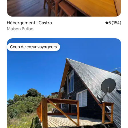
Hébergement ⋅ Castro
Évaluation 
5 (154)
Maison Pullao
Coup de cœur voyageurs
Coup de cœur voyageurs