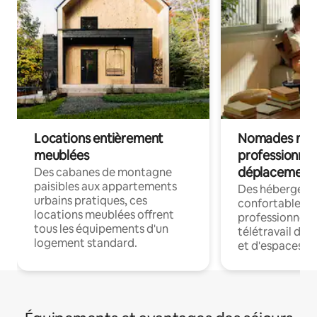
Locations entièrement
Nomades num
meublées
professionnel
déplacement
Des cabanes de montagne
paisibles aux appartements
Des hébergem
urbains pratiques, ces
confortables p
locations meublées offrent
professionnels
tous les équipements d'un
télétravail dis
logement standard.
et d'espaces de