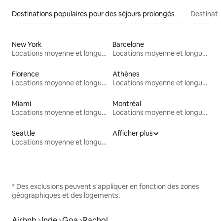
Destinations populaires pour des séjours prolongés
Destinati
New York
Barcelone
Locations moyenne et longue durée
Locations moyenne et longue durée
Florence
Athènes
Locations moyenne et longue durée
Locations moyenne et longue durée
Miami
Montréal
Locations moyenne et longue durée
Locations moyenne et longue durée
Seattle
Afficher plus
Locations moyenne et longue durée
* Des exclusions peuvent s'appliquer en fonction des zones
géographiques et des logements.
Airbnb
Inde
Goa
Rachol