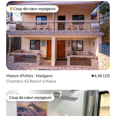
Coup de cœur voyageurs
Coups de cœur voyageurs les plus appréciés
Maison d'hôtes ⋅ Madgaon
Évaluation mo
4,96 (23)
Chambre A2 Resort à Maina
Coup de cœur voyageurs
Coup de cœur voyageurs