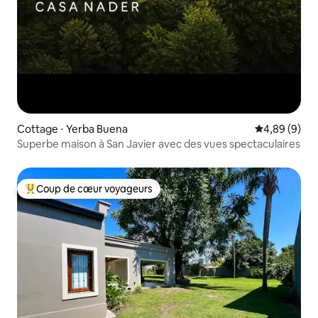
Cottage ⋅ Yerba Buena
Évaluation m
4,89 (9)
Superbe maison à San Javier avec des vues spectaculaires
Coup de cœur voyageurs
Coups de cœur voyageurs les plus appréciés