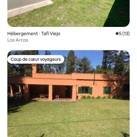
Hébergement ⋅ Tafí Viejo
Évaluation
5 (13)
Los Arcos
Coup de cœur voyageurs
Coup de cœur voyageurs