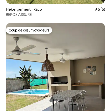
Hébergement ⋅ Raco
Évaluatio
5 (5)
REPOS ASSURÉ
Coup de cœur voyageurs
Coup de cœur voyageurs