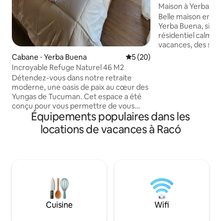
Maison à Yerba Bue
repos et le confor
Belle maison enti
Yerba Buena, situé
résidentiel calme,
vacances, des séj
de repos en famille. La propriété dis
Cabane ⋅ Yerba Buena
Évaluation moyenne sur la b
5 (20)
de : Capacité 4 personnes Chambre
Incroyable Refuge Naturel 46 M2
principale avec sal
Détendez-vous dans notre retraite
dressing Deuxième
moderne, une oasis de paix au cœur des
simples Deuxième 
Yungas de Tucuman. Cet espace a été
complète Cuisine
conçu pour vous permettre de vous
salon-salle à mang
Équipements populaires dans les
déconnecter complètement, en vous
barbecue Jardin a
offrant tout le confort nécessaire pour
locations de vacances à Racó
(5,05 m) Excellent emplacement, à
un repos parfait. Si vous êtes à la
proximité des zon
recherche d'aventure, nous sommes à
gastronomiques d
quelques pas des meilleurs sentiers de
randonnée et de VTT. Si vous préférez la
gastronomie, nous sommes à
seulement 5 minutes en voiture du
centre animé de Yerba Buena. Nous
avons hâte de vous accueillir pour une
Cuisine
Wifi
escapade inoubliable, alliant nature et
confort.