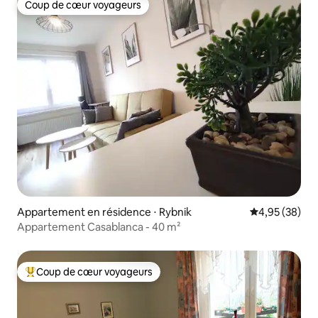
Coup de cœur voyageurs
Coup de cœur voyageurs
Appartement en résidence ⋅ Rybnik
Évaluation mo
4,95 (38)
Appartement Casablanca - 40 m²
Coup de cœur voyageurs
Coups de cœur voyageurs les plus appréciés