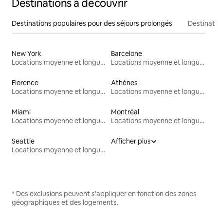
Destinations à découvrir
Destinations populaires pour des séjours prolongés
Destinati
New York
Barcelone
Locations moyenne et longue durée
Locations moyenne et longue durée
Florence
Athènes
Locations moyenne et longue durée
Locations moyenne et longue durée
Miami
Montréal
Locations moyenne et longue durée
Locations moyenne et longue durée
Seattle
Afficher plus
Locations moyenne et longue durée
* Des exclusions peuvent s'appliquer en fonction des zones
géographiques et des logements.