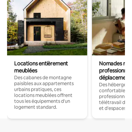
Locations entièrement
Nomades num
meublées
professionnel
déplacement
Des cabanes de montagne
paisibles aux appartements
Des hébergem
urbains pratiques, ces
confortables p
locations meublées offrent
professionnels
tous les équipements d'un
télétravail dis
logement standard.
et d'espaces de