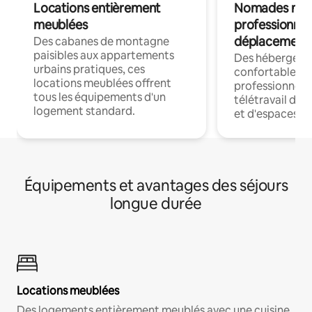
Locations entièrement
Nomades num
meublées
professionnel
déplacement
Des cabanes de montagne
paisibles aux appartements
Des hébergem
urbains pratiques, ces
confortables p
locations meublées offrent
professionnels
tous les équipements d'un
télétravail dis
logement standard.
et d'espaces de
Équipements et avantages des séjours
longue durée
Locations meublées
Des logements entièrement meublés avec une cuisine,