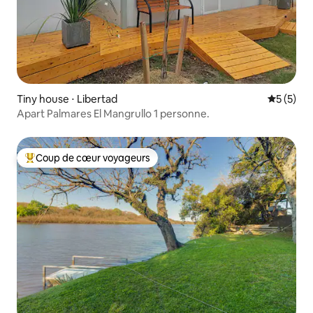
Tiny house ⋅ Libertad
Évaluatio
5 (5)
Apart Palmares El Mangrullo 1 personne.
Coup de cœur voyageurs
Coups de cœur voyageurs les plus appréciés