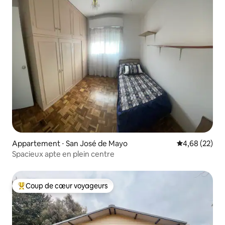
Appartement ⋅ San José de Mayo
Évaluation mo
4,68 (22)
Spacieux apte en plein centre
Coup de cœur voyageurs
Coups de cœur voyageurs les plus appréciés