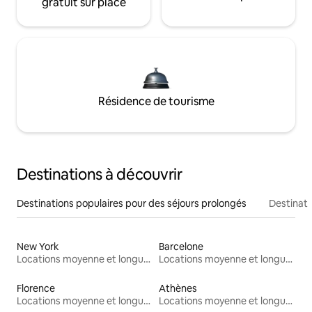
gratuit sur place
Résidence de tourisme
Destinations à découvrir
Destinations populaires pour des séjours prolongés
Destinati
New York
Barcelone
Locations moyenne et longue durée
Locations moyenne et longue durée
Florence
Athènes
Locations moyenne et longue durée
Locations moyenne et longue durée