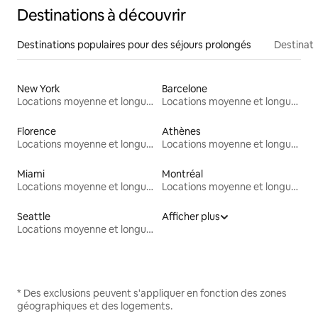
Destinations à découvrir
Destinations populaires pour des séjours prolongés
Destinati
New York
Barcelone
Locations moyenne et longue durée
Locations moyenne et longue durée
Florence
Athènes
Locations moyenne et longue durée
Locations moyenne et longue durée
Miami
Montréal
Locations moyenne et longue durée
Locations moyenne et longue durée
Seattle
Afficher plus
Locations moyenne et longue durée
* Des exclusions peuvent s'appliquer en fonction des zones
géographiques et des logements.