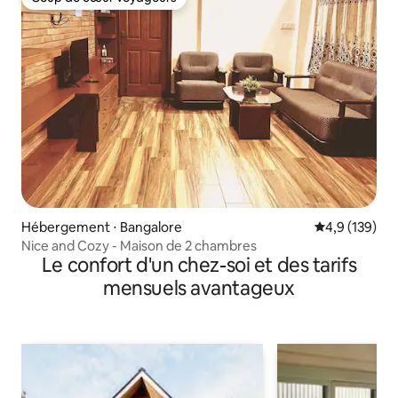
Coup de cœur voyageurs
Hébergement ⋅ Bangalore
Évaluation mo
4,9 (139)
Nice and Cozy - Maison de 2 chambres
Le confort d'un chez-soi et des tarifs
mensuels avantageux