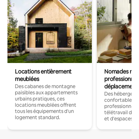
Locations entièrement
Nomades num
meublées
professionnel
déplacement
Des cabanes de montagne
paisibles aux appartements
Des hébergem
urbains pratiques, ces
confortables p
locations meublées offrent
professionnels
tous les équipements d'un
télétravail dis
logement standard.
et d'espaces de