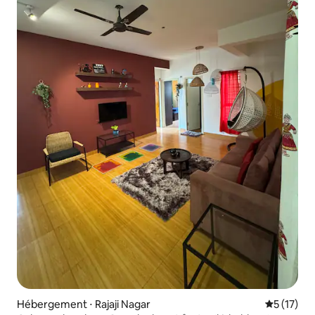
Hébergement ⋅ Rajaji Nagar
Évaluation
5 (17)