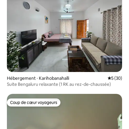
Hébergement ⋅ Karihobanahalli
Évaluation
5 (30)
Suite Bengaluru relaxante (1 RK au rez-de-chaussée)
Coup de cœur voyageurs
Coup de cœur voyageurs