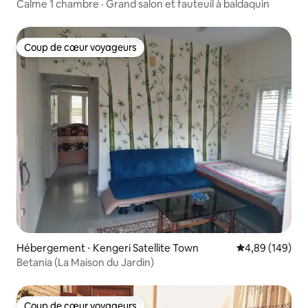
Calme 1 chambre · Grand salon et fauteuil à baldaquin
Coup de cœur voyageurs
Coup de cœur voyageurs
Hébergement ⋅ Kengeri Satellite Town
Évaluation moy
4,89 (149)
Betania (La Maison du Jardin)
Coup de cœur voyageurs