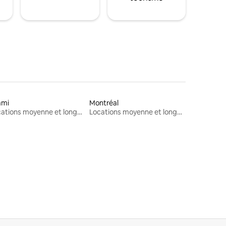
ami
Montréal
Locations moyenne et longue durée
Locations moyenne et longue durée