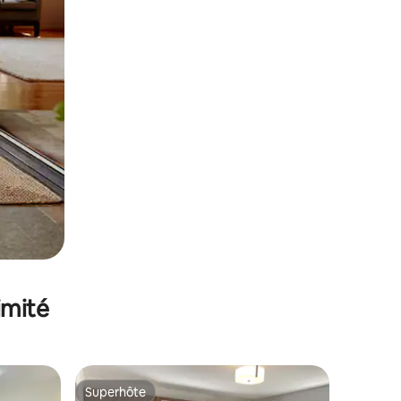
imité
Superhôte
Superhôte