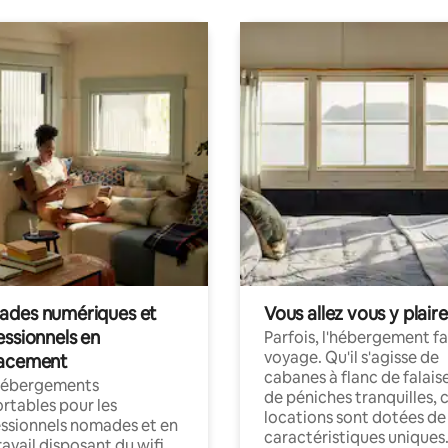
des numériques et
Vous allez vous y plaire
essionnels en
Parfois, l'hébergement fai
voyage. Qu'il s'agisse de
acement
cabanes à flanc de falais
hébergements
de péniches tranquilles, 
rtables pour les
locations sont dotées de
ssionnels nomades et en
caractéristiques uniques
ravail disposant du wifi