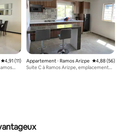
ntaires : 4,91 sur 5
Évaluation moyenne sur la base de 11 commentaires : 4,91 sur 5
4,91 (11)
Appartement ⋅ Ramos Arizpe
Évaluation moyenne su
4,88 (56)
 Ramos
Suite C à Ramos Arizpe, emplacement
imbattable !
avantageux