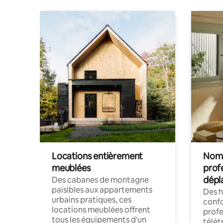
Locations entièrement
Noma
meublées
prof
dépl
Des cabanes de montagne
paisibles aux appartements
Des 
urbains pratiques, ces
confo
locations meublées offrent
profe
tous les équipements d'un
télét