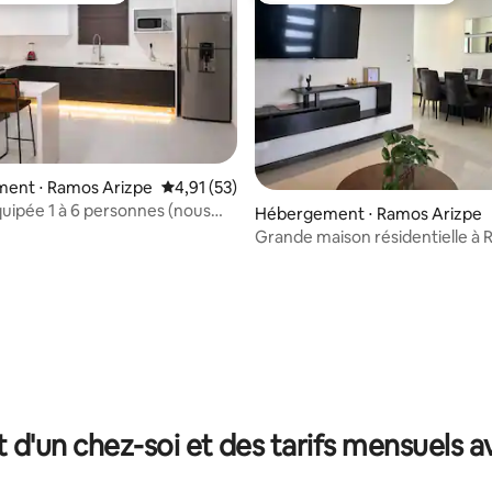
ent ⋅ Ramos Arizpe
Évaluation moyenne sur la base de 53 comme
4,91 (53)
uipée 1 à 6 personnes (nous
Hébergement ⋅ Ramos Arizpe
)
Grande maison résidentielle à
Arizpe avec climatisation
ur la base de 20 commentaires : 4,8 sur 5
t d'un chez-soi et des tarifs mensuels 