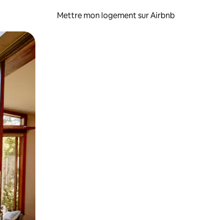
Mettre mon logement sur Airbnb
sant glisser.