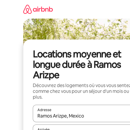
Aller
directement
au
contenu
Locations moyenne et
longue durée à Ramos
Arizpe
Découvrez des logements où vous vous sente
comme chez vous pour un séjour d'un mois ou
plus.
Adresse
Lorsque les résultats s'affichent, utilisez les flèc
Arrivée