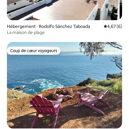
Hébergement ⋅ Rodolfo Sánchez Taboada
Évaluation m
4,67 (6)
La maison de plage
Coup de cœur voyageurs
Coup de cœur voyageurs