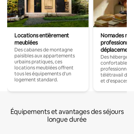
Locations entièrement
Nomades num
meublées
professionnel
déplacement
Des cabanes de montagne
paisibles aux appartements
Des hébergem
urbains pratiques, ces
confortables p
locations meublées offrent
professionnels
tous les équipements d'un
télétravail dis
logement standard.
et d'espaces de
Équipements et avantages des séjours
longue durée