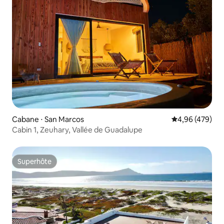
Cabane ⋅ San Marcos
Évaluation moy
4,96 (479)
Cabin 1, Zeuhary, Vallée de Guadalupe
Superhôte
Superhôte