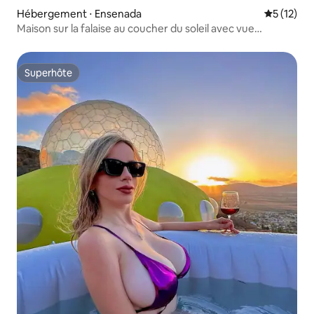
Hébergement ⋅ Ensenada
Évaluation
5 (12)
Maison sur la falaise au coucher du soleil avec vue
imprenable sur l’océan
Superhôte
Superhôte