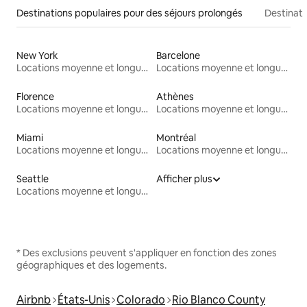
Destinations populaires pour des séjours prolongés
Destinati
New York
Barcelone
Locations moyenne et longue durée
Locations moyenne et longue durée
Florence
Athènes
Locations moyenne et longue durée
Locations moyenne et longue durée
Miami
Montréal
Locations moyenne et longue durée
Locations moyenne et longue durée
Seattle
Afficher plus
Locations moyenne et longue durée
* Des exclusions peuvent s'appliquer en fonction des zones
géographiques et des logements.
Airbnb
États-Unis
Colorado
Rio Blanco County