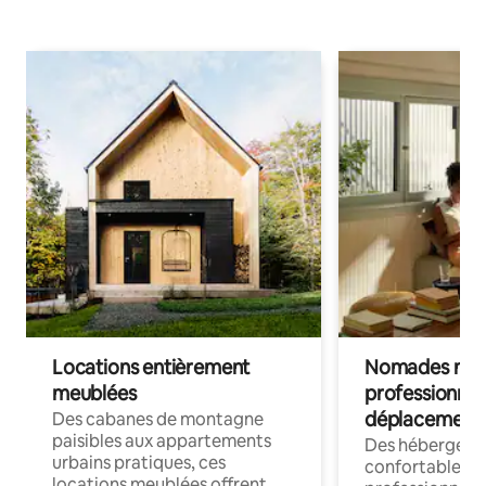
Locations entièrement
Nomades num
meublées
professionnel
déplacement
Des cabanes de montagne
paisibles aux appartements
Des hébergem
urbains pratiques, ces
confortables p
locations meublées offrent