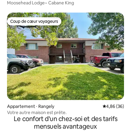
Moosehead Lodge~ Cabane King
Coup de cœur voyageurs
Coup de cœur voyageurs
Appartement ⋅ Rangely
Évaluation mo
4,86 (36)
Votre autre maison est prête.
Le confort d'un chez-soi et des tarifs
mensuels avantageux