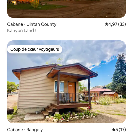
Cabane ⋅ Uintah County
Évaluation mo
4,97 (33)
Kanyon Land !
Coup de cœur voyageurs
Coup de cœur voyageurs
Cabane ⋅ Rangely
Évaluation
5 (17)