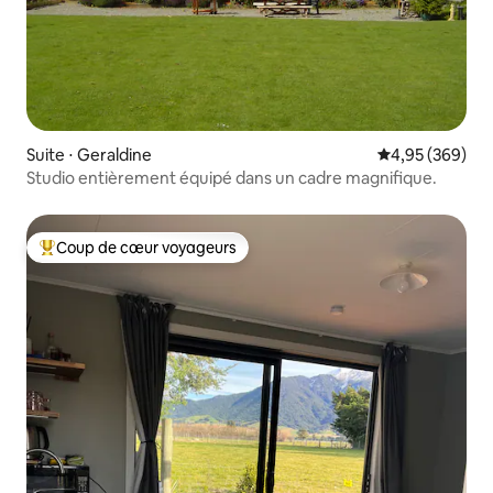
Suite ⋅ Geraldine
Évaluation moy
4,95 (369)
Studio entièrement équipé dans un cadre magnifique.
Coup de cœur voyageurs
Coups de cœur voyageurs les plus appréciés