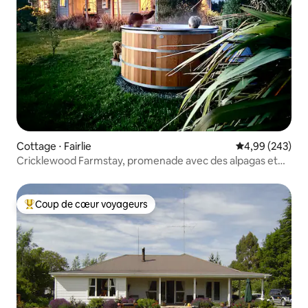
Cottage ⋅ Fairlie
Évaluation moy
4,99 (243)
Cricklewood Farmstay, promenade avec des alpagas et
jacuzzi
Coup de cœur voyageurs
Coups de cœur voyageurs les plus appréciés