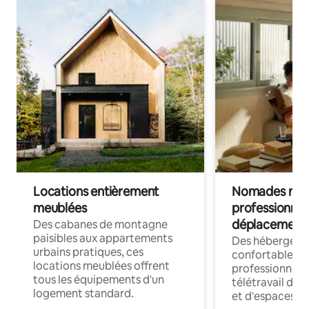
Locations entièrement
Nomades num
meublées
professionnel
déplacement
Des cabanes de montagne
paisibles aux appartements
Des hébergem
urbains pratiques, ces
confortables p
locations meublées offrent
professionnels
tous les équipements d'un
télétravail dis
logement standard.
et d'espaces de