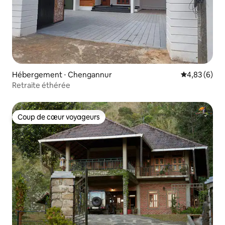
Hébergement ⋅ Chengannur
Évaluation m
4,83 (6)
Retraite éthérée
Coup de cœur voyageurs
Coup de cœur voyageurs