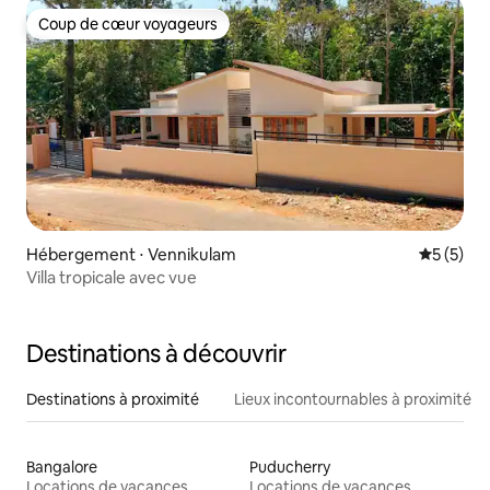
Coup de cœur voyageurs
Coup de cœur voyageurs
Hébergement ⋅ Vennikulam
Évaluatio
5 (5)
Villa tropicale avec vue
Destinations à découvrir
Destinations à proximité
Lieux incontournables à proximité
Bangalore
Puducherry
Locations de vacances
Locations de vacances