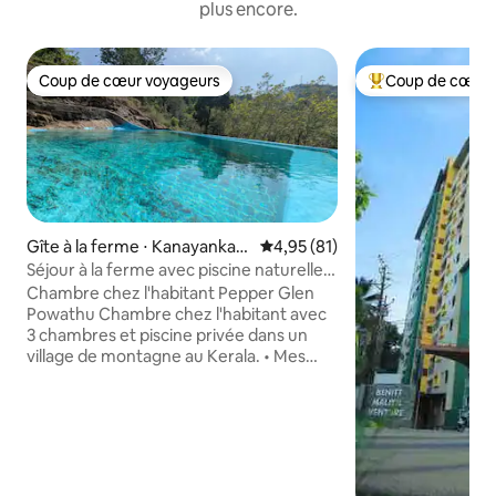
plus encore.
Coup de cœur voyageurs
Coup de cœur 
Coup de cœur voyageurs
Coups de cœur vo
Gîte à la ferme ⋅ Kanayankav
Évaluation moyenne sur la base
4,95 (81)
ayal
Séjour à la ferme avec piscine naturelle
privée en pierre au Kerala
Chambre chez l'habitant Pepper Glen
Powathu Chambre chez l'habitant avec
3 chambres et piscine privée dans un
village de montagne au Kerala. • Mes
parents habitent au rez-de-chaussée.
L'ensemble du premier étage est à
disposition exclusive des voyageurs. Un
groupe à la fois, ce qui garantit une
intimité totale. • Petit-déjeuner gratuit •
Détendez-vous dans le climat frais et