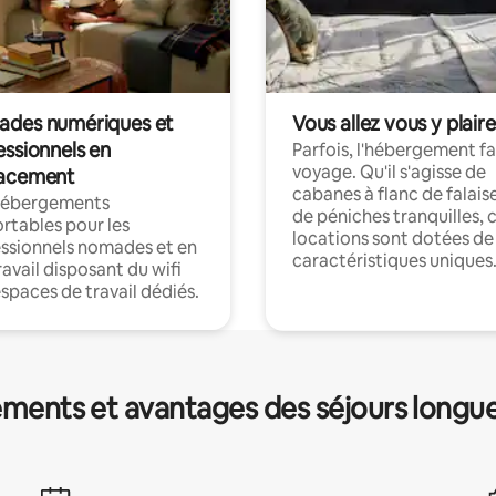
des numériques et
Vous allez vous y plaire
essionnels en
Parfois, l'hébergement fai
voyage. Qu'il s'agisse de
acement
cabanes à flanc de falais
hébergements
de péniches tranquilles, 
rtables pour les
locations sont dotées de
ssionnels nomades et en
caractéristiques uniques
ravail disposant du wifi
espaces de travail dédiés.
ments et avantages des séjours longu