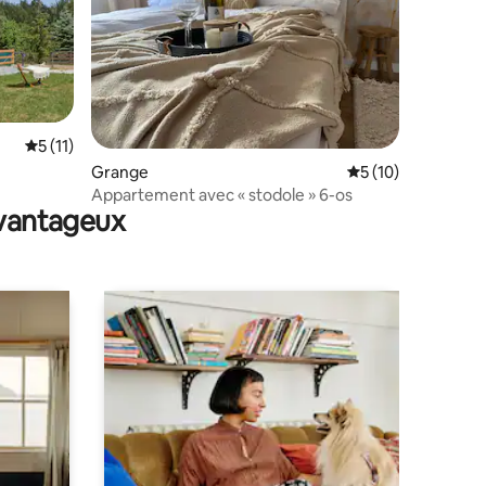
Évaluation moyenne sur la base de 11 commentaires : 5 sur 5
5 (11)
mmentaires : 5 sur 5
Grange
Évaluation moyenne
5 (10)
Appartement avec « stodole » 6-os
avantageux