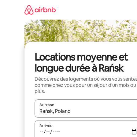
Aller
directement
au
contenu
Locations moyenne et
longue durée à Rańsk
Découvrez des logements où vous vous sente
comme chez vous pour un séjour d'un mois ou
plus.
Adresse
Lorsque les résultats s'affichent, utilisez les flèc
Arrivée