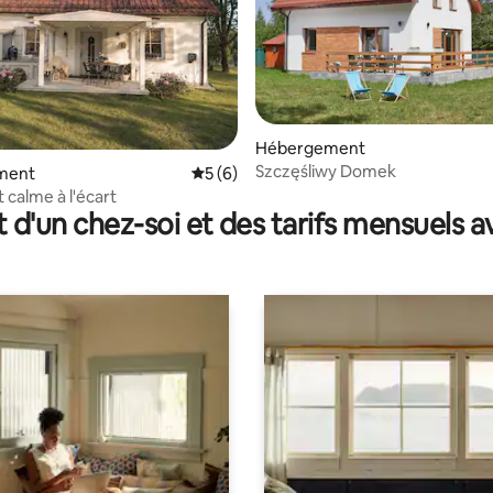
Hébergement
Szczęśliwy Domek
ment
Évaluation moyenne sur la base de 6 co
5 (6)
r la base de 20 commentaires : 4,75 sur 5
 calme à l'écart
t d'un chez-soi et des tarifs mensuels 