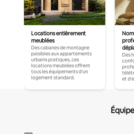
Locations entièrement
Noma
meublées
prof
dépl
Des cabanes de montagne
paisibles aux appartements
Des 
urbains pratiques, ces
confo
locations meublées offrent
profe
tous les équipements d'un
télét
logement standard.
et d'
Équipe