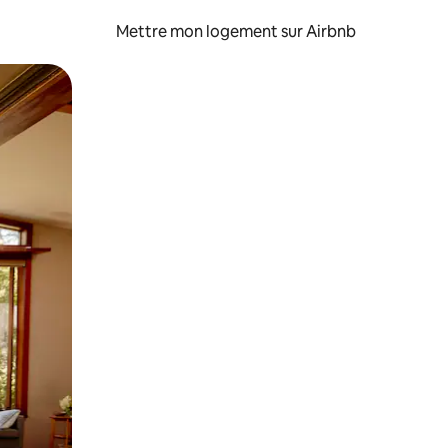
Mettre mon logement sur Airbnb
sant glisser.