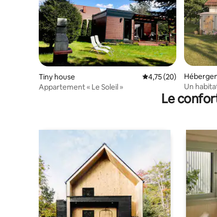
Héberge
Tiny house
Évaluation moyenne su
4,75 (20)
Un habitat
Appartement « Le Soleil »
Le confor