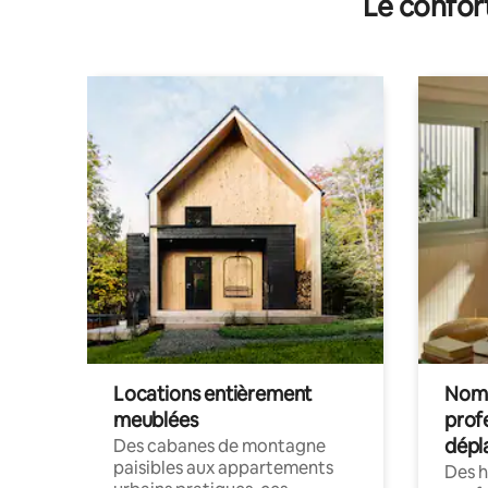
Le confor
Locations entièrement
Noma
meublées
prof
dépl
Des cabanes de montagne
paisibles aux appartements
Des 