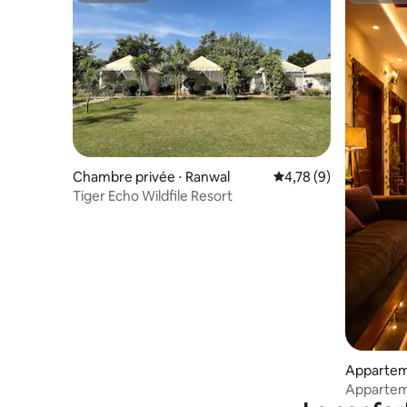
Chambre privée ⋅ Ranwal
Évaluation moyenne s
4,78 (9)
Tiger Echo Wildfile Resort
Apparteme
awai Mad
Apparteme