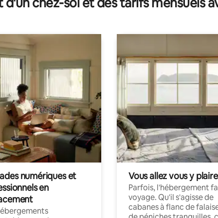
t d'un chez-soi et des tarifs mensuels 
des numériques et
Vous allez vous y plaire
essionnels en
Parfois, l'hébergement fai
voyage. Qu'il s'agisse de
acement
cabanes à flanc de falais
hébergements
de péniches tranquilles, 