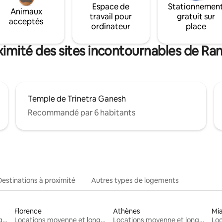
Espace de
Stationnemen
Animaux
travail pour
gratuit sur
acceptés
ordinateur
place
ximité des sites incontournables de R
Temple de Trinetra Ganesh
Recommandé par 6 habitants
Destinations à proximité
Autres types de logements
Florence
Athènes
Mi
Locations moyenne et longue durée
Locations moyenne et longue durée
Locations moyenne et longue durée