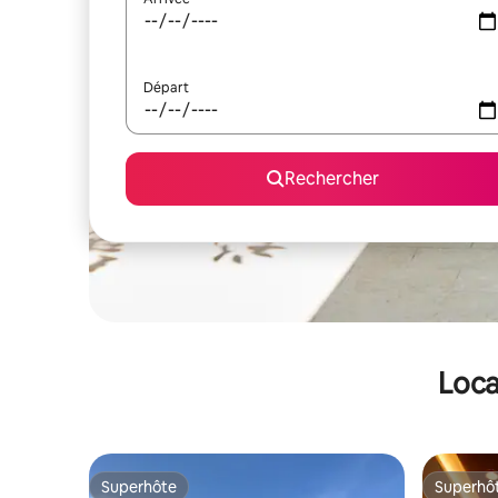
Départ
Rechercher
Loca
Superhôte
Superhô
Superhôte
Superhô