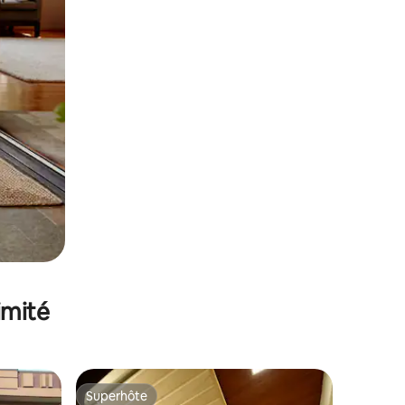
imité
Superhôte
Superhôte