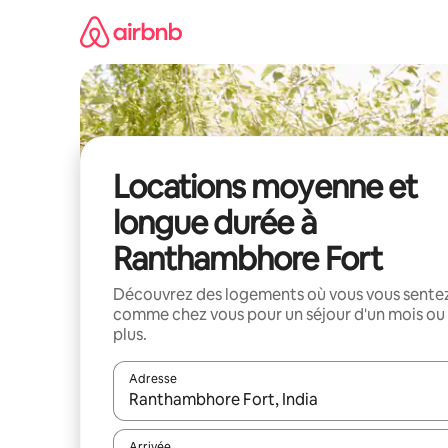
Aller
directement
au
contenu
Locations moyenne et
longue durée à
Ranthambhore Fort
Découvrez des logements où vous vous sente
comme chez vous pour un séjour d'un mois ou
plus.
Adresse
Lorsque les résultats s'affichent, utilisez les flèc
Arrivée