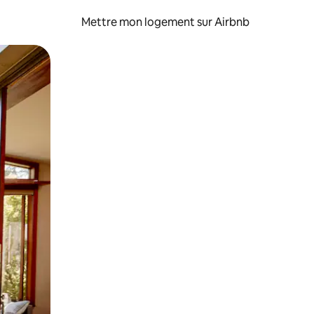
Mettre mon logement sur Airbnb
sant glisser.