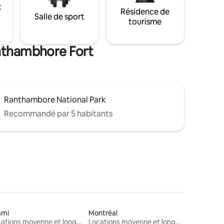
t
Résidence de
Salle de sport
tourisme
anthambhore Fort
Ranthambore National Park
Recommandé par 5 habitants
ami
Montréal
Locations moyenne et longue durée
Locations moyenne et longue durée