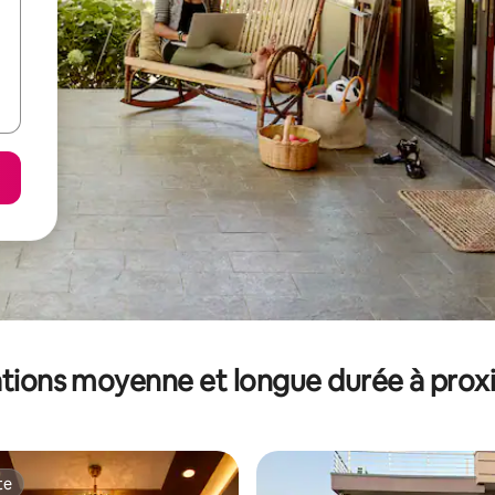
tions moyenne et longue durée à prox
te
te