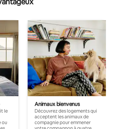
avantageux
Madhopur
Animaux bienvenus
t le
Découvrez des logements qui
acceptent les animaux de
e ou
compagnie pour emmener
ces
votre compagnon à quatre