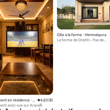
Gîte à la ferme ⋅ Himmatpura
La ferme de Drishti – Pas de
précipitation, juste de l'espace
ur la base de 9 commentaires : 4,78 sur 5
atmosphère authentique.
nt en résidence ⋅ S
Évaluation moyenne sur la base de 8 comme
4,63 (8)
hopur
nt avec vue sur Aravalli