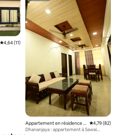
Évaluation moyenne sur la base de 11 commentaires : 4,64 sur 5
4,64 (11)
 et une
ntaires : 4,63 sur 5
Appartement en résidence ⋅
Évaluation moyenne su
4,79 (82)
Sawai Madhopur
Dhananjaya : appartement à Sawai