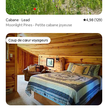
Cabane ⋅ Lead
Évaluation moy
4,98 (129)
Moonlight Pines - Petite cabane joyeuse
Coup de cœur voyageurs
Coup de cœur voyageurs