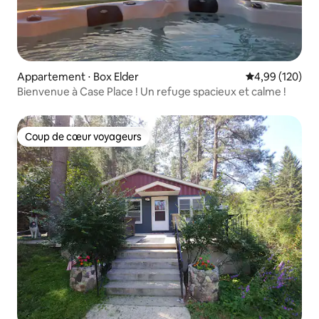
Appartement ⋅ Box Elder
Évaluation moy
4,99 (120)
Bienvenue à Case Place ! Un refuge spacieux et calme !
Coup de cœur voyageurs
Coup de cœur voyageurs