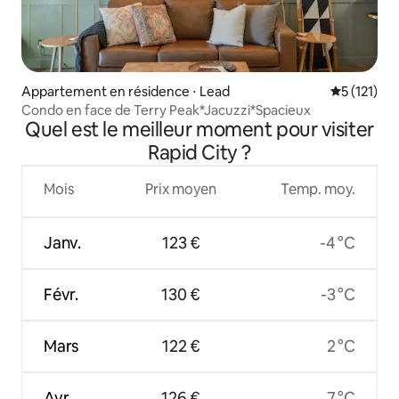
Appartement en résidence ⋅ Lead
Évaluation 
5 (121)
Condo en face de Terry Peak*Jacuzzi*Spacieux
Quel est le meilleur moment pour visiter
Rapid City ?
Mois
Prix moyen
Temp. moy.
Janv.
123 €
-4 °C
Févr.
130 €
-3 °C
Mars
122 €
2 °C
Avr.
126 €
7 °C