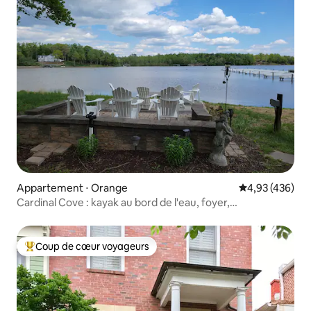
Appartement ⋅ Orange
Évaluation moy
4,93 (436)
Cardinal Cove : kayak au bord de l'eau, foyer,
embarcadère
Coup de cœur voyageurs
Coups de cœur voyageurs les plus appréciés