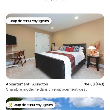
Coup de cœur voyageurs
Coup de cœur voyageurs
Appartement ⋅ Arlington
Évaluation moy
4,88 (443)
Chambre moderne dans un emplacement idéal.
Coup de cœur voyageurs
Coups de cœur voyageurs les plus appréciés