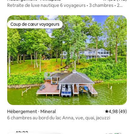
Retraite de luxe nautique 6 voyageurs • 3 chambres • 2
salles de bain
Coup de cœur voyageurs
Coup de cœur voyageurs
Hébergement ⋅ Mineral
Évaluation mo
4,98 (49)
6 chambres au bord du lac Anna, vue, quai, jacuzzi