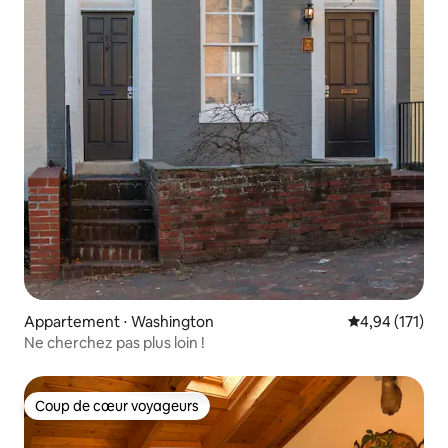
Appartement ⋅ Washington
Évaluation moy
4,94 (171)
Ne cherchez pas plus loin !
Coup de cœur voyageurs
Coup de cœur voyageurs