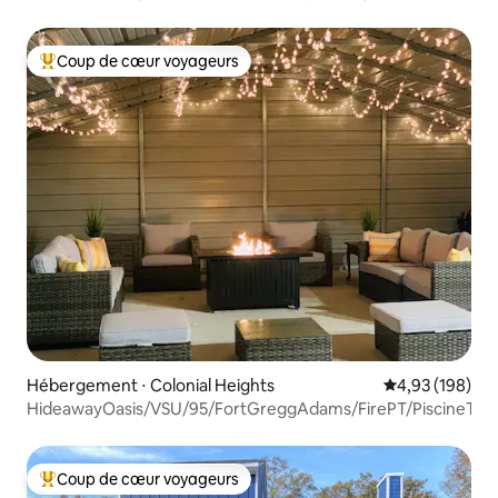
2 places de parking
Coup de cœur voyageurs
Coups de cœur voyageurs les plus appréciés
Hébergement ⋅ Colonial Heights
Évaluation moy
4,93 (198)
HideawayOasis/VSU/95/FortGreggAdams/FirePT/PiscineTBL
Coup de cœur voyageurs
Coups de cœur voyageurs les plus appréciés