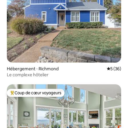
Hébergement ⋅ Richmond
Évaluation
5 (36)
Le complexe hôtelier
Coup de cœur voyageurs
Coups de cœur voyageurs les plus appréciés