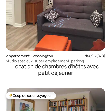
Appartement ⋅ Washington
Évaluation moy
4,95 (378)
Studio spacieux, super emplacement, parking
Location de chambres d'hôtes avec
petit déjeuner
Coup de cœur voyageurs
Coups de cœur voyageurs les plus appréciés