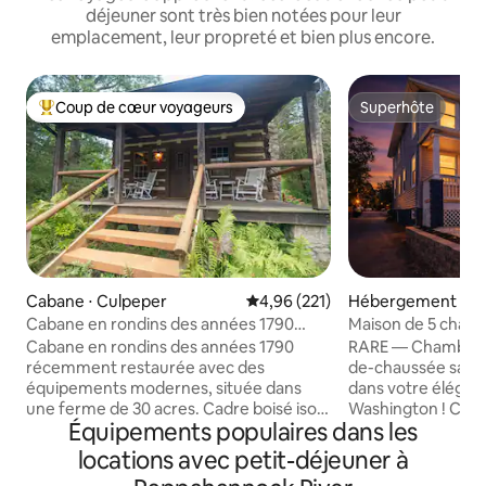
déjeuner sont très bien notées pour leur
emplacement, leur propreté et bien plus encore.
Coup de cœur voyageurs
Superhôte
Coups de cœur voyageurs les plus appréciés
Superhôte
Cabane ⋅ Culpeper
Évaluation moyenne sur la base 
4,96 (221)
Hébergement ⋅ W
n
Cabane en rondins des années 1790
Maison de 5 cham
confortable et unique
Washington - Park
Cabane en rondins des années 1790
RARE — Chambre et
complète
récemment restaurée avec des
de-chaussée sans marche
équipements modernes, située dans
dans votre élégant
une ferme de 30 acres. Cadre boisé isolé
Washington ! Cet
Équipements populaires dans les
avec vue sur l'étang, à moins de
rénovée de 5 cham
1 000 pieds de la maison principale et à
bain offre 3 250 m²
locations avec petit-déjeuner à
seulement 5 miles du centre-ville de
à seulement 3 min