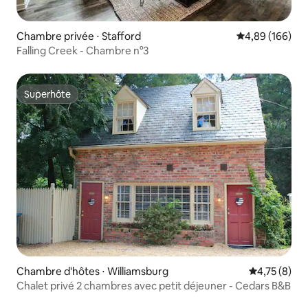
Chambre privée ⋅ Stafford
Évaluation moy
4,89 (166)
Falling Creek - Chambre n°3
Superhôte
Superhôte
Chambre d'hôtes ⋅ Williamsburg
Évaluation m
4,75 (8)
Chalet privé 2 chambres avec petit déjeuner - Cedars B&B