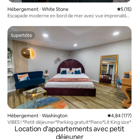
Hébergement ⋅ White Stone
Évaluation
5 (15)
Escapade moderne en bord de mer avec vue imprenable
sur l'eau
Superhôte
Superhôte
Hébergement ⋅ Washington
Évaluation moy
4,84 (177)
VIBES ! *Petit déjeuner*Parking gratuit*Piano*Lit King size*
Location d'appartements avec petit
déjeuner