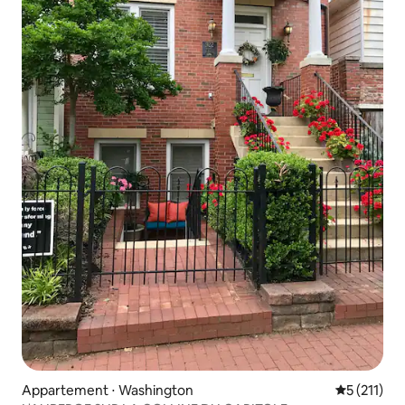
Appartement ⋅ Washington
Évaluation 
5 (211)