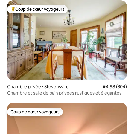
Coup de cœur voyageurs
Coups de cœur voyageurs les plus appréciés
Chambre privée ⋅ Stevensville
Évaluation moy
4,98 (304)
Chambre et salle de bain privées rustiques et élégantes
Coup de cœur voyageurs
Coup de cœur voyageurs