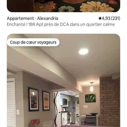
Appartement ⋅ Alexandria
Évaluation moy
4,93 (231)
Enchanté ! 1BR Apt près de DCA dans un quartier calme
Coup de cœur voyageurs
Coup de cœur voyageurs