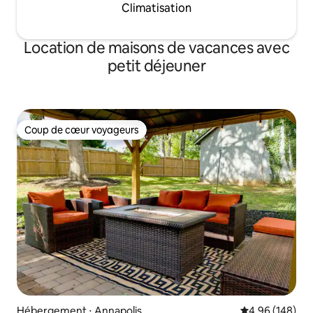
Climatisation
Location de maisons de vacances avec
petit déjeuner
Coup de cœur voyageurs
Coup de cœur voyageurs
Hébergement ⋅ Annapolis
Évaluation moy
4,96 (148)