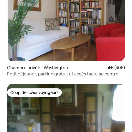
Chambre privée ⋅ Washington
Évaluation 
5 (406)
Petit déjeuner, parking gratuit et accès facile au centre
commercial et au quai
Coup de cœur voyageurs
Coup de cœur voyageurs