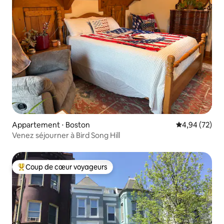
Appartement ⋅ Boston
Évaluation mo
4,94 (72)
Venez séjourner à Bird Song Hill
Coup de cœur voyageurs
Coups de cœur voyageurs les plus appréciés