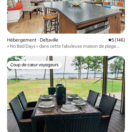
Hébergement ⋅ Deltaville
Évaluation 
5 (146)
« No Bad Days » dans cette fabuleuse maison de plage
avec quai !
Coup de cœur voyageurs
Coup de cœur voyageurs