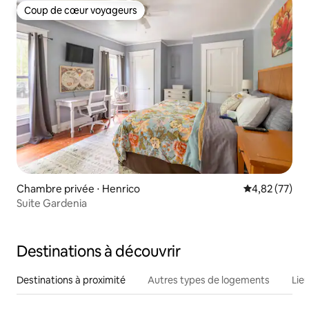
Coup de cœur voyageurs
Coup de cœur voyageurs
Chambre privée ⋅ Henrico
Évaluation mo
4,82 (77)
Suite Gardenia
Destinations à découvrir
Destinations à proximité
Autres types de logements
Lie