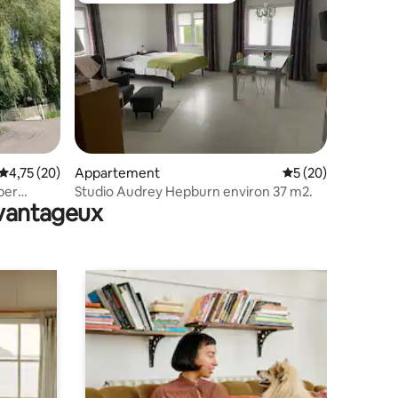
mmentaires : 5 sur 5
Évaluation moyenne sur la base de 20 commentaires : 4,75 sur 5
4,75 (20)
Appartement
Évaluation moyenne
5 (20)
ber
Studio Audrey Hepburn environ 37 m2.
avantageux