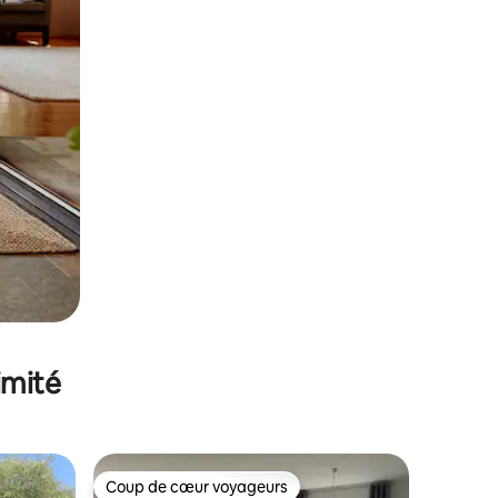
imité
Coup de cœur voyageurs
Coup de cœur voyageurs