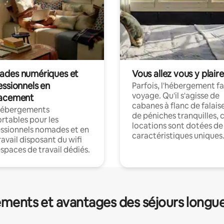
des numériques et
Vous allez vous y plaire
essionnels en
Parfois, l'hébergement fai
voyage. Qu'il s'agisse de
acement
cabanes à flanc de falais
hébergements
de péniches tranquilles, 
rtables pour les
locations sont dotées de
ssionnels nomades et en
caractéristiques uniques
ravail disposant du wifi
espaces de travail dédiés.
ments et avantages des séjours longu