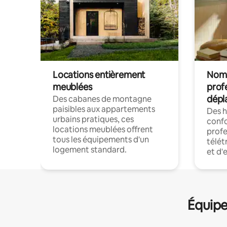
Locations entièrement
Noma
meublées
prof
dépl
Des cabanes de montagne
paisibles aux appartements
Des 
urbains pratiques, ces
confo
locations meublées offrent
profe
tous les équipements d'un
télét
logement standard.
et d'
Équipe