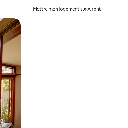
Mettre mon logement sur Airbnb
sant glisser.