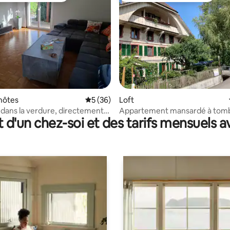
 la base de 20 commentaires : 4,95 sur 5
hôtes
Évaluation moyenne sur la base de 36 co
5 (36)
Loft
dans la verdure, directement
Appartement mansardé à tom
t d'un chez-soi et des tarifs mensuels 
u ruisseau
amoureux