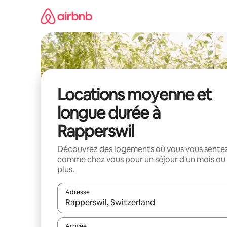
Aller
directement
au
contenu
Locations moyenne et
longue durée à
Rapperswil
Découvrez des logements où vous vous sente
comme chez vous pour un séjour d'un mois ou
plus.
Adresse
Lorsque les résultats s'affichent, utilisez les flèc
Arrivée