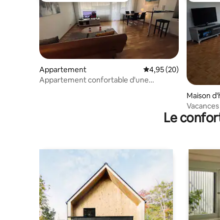
Appartement
Évaluation moyenne sur
4,95 (20)
Appartement confortable d'une
chambre à Länggasse/01
Maison d'
Vacances 
Le confor
au bord d