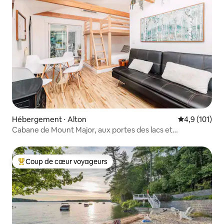
Hébergement ⋅ Alton
Évaluation mo
4,9 (101)
Cabane de Mount Major, aux portes des lacs et
montagnes du New Hampshire
Coup de cœur voyageurs
Coups de cœur voyageurs les plus appréciés