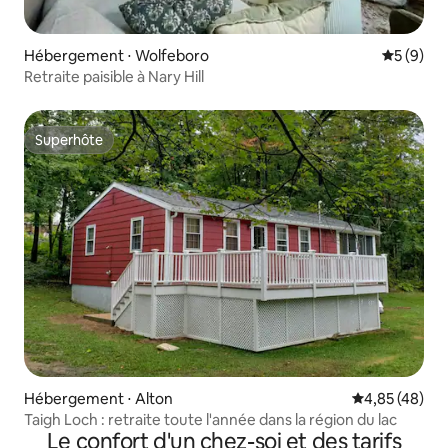
Hébergement ⋅ Wolfeboro
Évaluatio
5 (9)
Retraite paisible à Nary Hill
Superhôte
Superhôte
Hébergement ⋅ Alton
Évaluation mo
4,85 (48)
Taigh Loch : retraite toute l'année dans la région du lac
Le confort d'un chez-soi et des tarifs