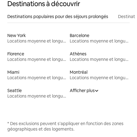
Destinations à découvrir
Destinations populaires pour des séjours prolongés
Destinati
New York
Barcelone
Locations moyenne et longue durée
Locations moyenne et longue durée
Florence
Athènes
Locations moyenne et longue durée
Locations moyenne et longue durée
Miami
Montréal
Locations moyenne et longue durée
Locations moyenne et longue durée
Seattle
Afficher plus
Locations moyenne et longue durée
* Des exclusions peuvent s'appliquer en fonction des zones
géographiques et des logements.