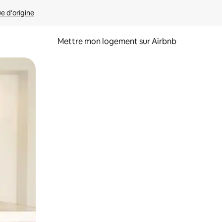
ue d'origine
Mettre mon logement sur Airbnb
sant glisser.