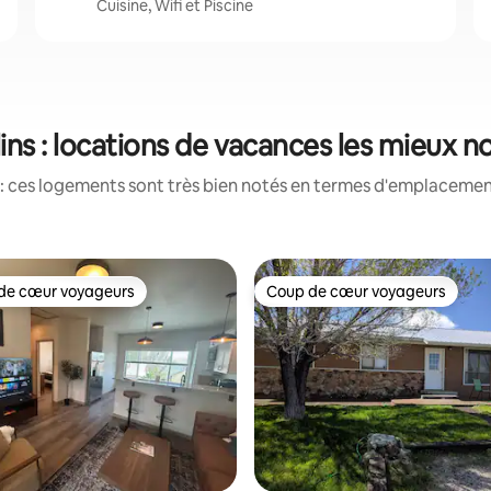
Cuisine, Wifi et Piscine
ins : locations de vacances les mieux n
: ces logements sont très bien notés en termes d'emplacement
de cœur voyageurs
Coup de cœur voyageurs
 cœur voyageurs les plus appréciés
Coup de cœur voyageurs
la base de 104 commentaires : 4,95 sur 5