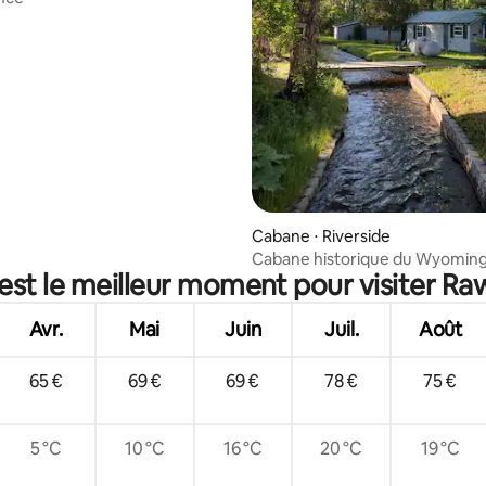
r la base de 9 commentaires : 4,89 sur 5
Cabane ⋅ Riverside
Cabane historique du Wyoming
est le meilleur moment pour visiter Raw
rivières et de sentiers
Avr.
Mai
Juin
Juil.
Août
65 €
69 €
69 €
78 €
75 €
5 °C
10 °C
16 °C
20 °C
19 °C