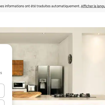
nes informations ont été traduites automatiquement. 
Afficher la lang
es
hes vers le haut et vers le bas pour les parcourir ou en appuyant et en fai