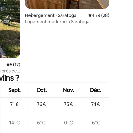
Hébergement ⋅ Saratoga
Évaluation moyenne su
4,79 (28)
Logement moderne à Saratoga
Évaluation moyenne sur la base de 17 commentaires : 5 sur 5
5 (17)
 près de
lins ?
Sept.
Oct.
Nov.
Déc.
71 €
76 €
75 €
74 €
14 °C
6 °C
0 °C
-6 °C