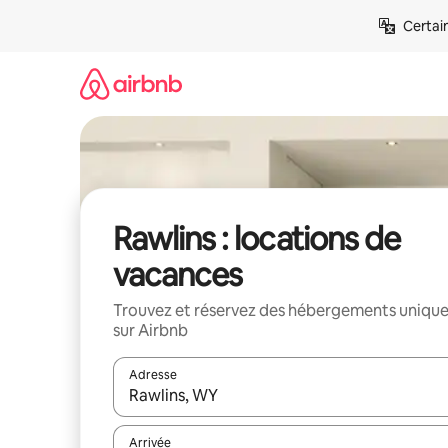
Aller
Certai
directement
au
contenu
Rawlins : locations de
vacances
Trouvez et réservez des hébergements uniqu
sur Airbnb
Adresse
Lorsque les résultats s'affichent, utilisez les flèc
Arrivée