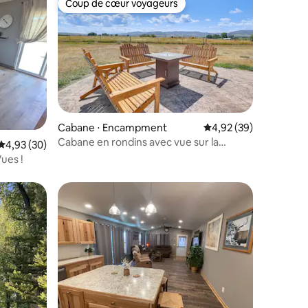
Coup de cœur voyageurs
Coup de cœur voyageurs
Cabane ⋅ Encampment
Évaluation moyenne su
4,92 (39)
Cabane en rondins avec vue sur la
ntaires : 4,77 sur 5
Évaluation moyenne sur la base de 30 commentaires : 4,93 sur 5
4,93 (30)
montagne dans la nature sauvage du
ues !
Wyoming
ntaires : 4,94 sur 5