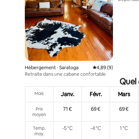
Hébergement ⋅ Saratoga
Évaluation moyenne su
4,89 (9)
Retraite dans une cabane confortable
Quel 
Mois
Janv.
Févr.
Mars
71 €
69 €
69 €
Prix
moyen
-5 °C
-4 °C
1 °C
Temp.
moy.