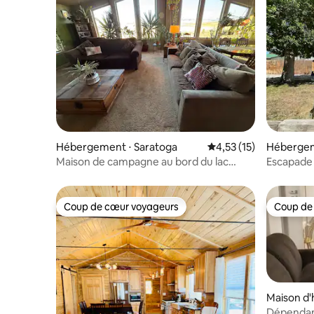
Hébergement ⋅ Saratoga
Évaluation moyenne su
4,53 (15)
Hébergem
Maison de campagne au bord du lac
Escapade
Saratoga
de 2 cha
Coup de cœur voyageurs
Coup de
Coup de cœur voyageurs
Coup de
Maison d'
Dépenda