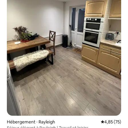
Hébergement ⋅ Rayleigh
Évaluation mo
4,85 (75)
Séjour élégant à Rayleigh | Travail et loisirs