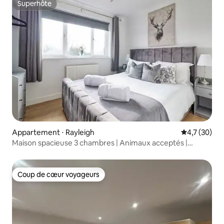
Superhôte
Superhôte
Appartement ⋅ Rayleigh
Évaluation m
4,7 (30)
Maison spacieuse 3 chambres | Animaux acceptés |
Rayleigh
Coup de cœur voyageurs
Coup de cœur voyageurs