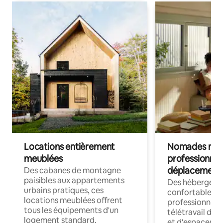
Locations entièrement
Nomades num
meublées
professionnel
déplacement
Des cabanes de montagne
paisibles aux appartements
Des hébergem
urbains pratiques, ces
confortables p
locations meublées offrent
professionnels
tous les équipements d'un
télétravail dis
logement standard.
et d'espaces de