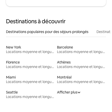
Destinations à découvrir
Destinations populaires pour des séjours prolongés
Destinati
New York
Barcelone
Locations moyenne et longue durée
Locations moyenne et longue durée
Florence
Athènes
Locations moyenne et longue durée
Locations moyenne et longue durée
Miami
Montréal
Locations moyenne et longue durée
Locations moyenne et longue durée
Seattle
Afficher plus
Locations moyenne et longue durée