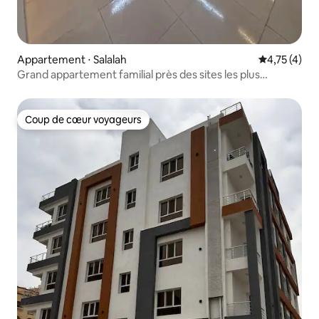
Appartement ⋅ Salalah
Évaluation m
4,75 (4)
Grand appartement familial près des sites les plus
importants de Salalah et d'une zone de services
Coup de cœur voyageurs
Coup de cœur voyageurs