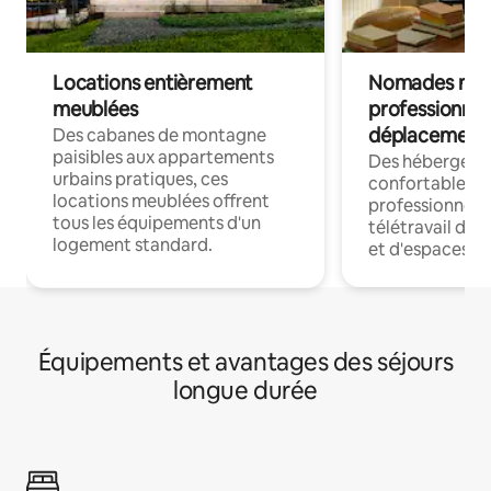
Locations entièrement
Nomades num
meublées
professionnel
déplacement
Des cabanes de montagne
paisibles aux appartements
Des hébergem
urbains pratiques, ces
confortables p
locations meublées offrent
professionnels
tous les équipements d'un
télétravail dis
logement standard.
et d'espaces de
Équipements et avantages des séjours
longue durée