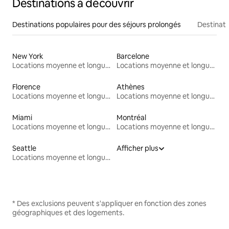
Destinations à découvrir
Destinations populaires pour des séjours prolongés
Destinati
New York
Barcelone
Locations moyenne et longue durée
Locations moyenne et longue durée
Florence
Athènes
Locations moyenne et longue durée
Locations moyenne et longue durée
Miami
Montréal
Locations moyenne et longue durée
Locations moyenne et longue durée
Seattle
Afficher plus
Locations moyenne et longue durée
* Des exclusions peuvent s'appliquer en fonction des zones
géographiques et des logements.