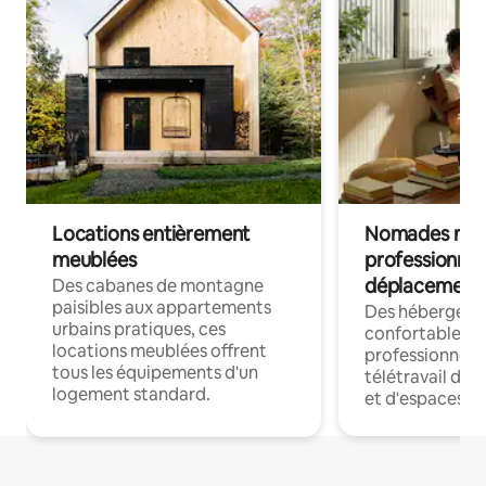
Locations entièrement
Nomades num
meublées
professionnel
déplacement
Des cabanes de montagne
paisibles aux appartements
Des hébergem
urbains pratiques, ces
confortables p
locations meublées offrent
professionnels
tous les équipements d'un
télétravail dis
logement standard.
et d'espaces de