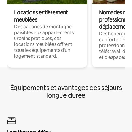
Locations entièrement
Nomades num
meublées
professionnel
déplacement
Des cabanes de montagne
paisibles aux appartements
Des hébergem
urbains pratiques, ces
confortables p
locations meublées offrent
professionnels
tous les équipements d'un
télétravail dis
logement standard.
et d'espaces de
Équipements et avantages des séjours
longue durée