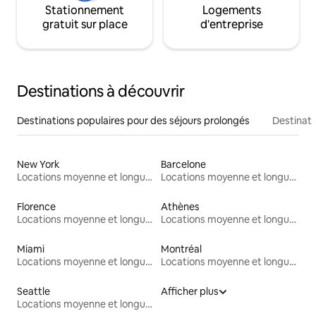
Stationnement
Logements
gratuit sur place
d'entreprise
Destinations à découvrir
Destinations populaires pour des séjours prolongés
Destinati
New York
Barcelone
Locations moyenne et longue durée
Locations moyenne et longue durée
Florence
Athènes
Locations moyenne et longue durée
Locations moyenne et longue durée
Miami
Montréal
Locations moyenne et longue durée
Locations moyenne et longue durée
Seattle
Afficher plus
Locations moyenne et longue durée