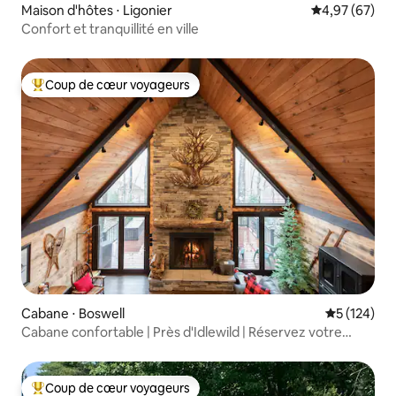
Maison d'hôtes ⋅ Ligonier
Évaluation mo
4,97 (67)
Confort et tranquillité en ville
Coup de cœur voyageurs
Coups de cœur voyageurs les plus appréciés
Cabane ⋅ Boswell
Évaluation 
5 (124)
Cabane confortable | Près d'Idlewild | Réservez votre
séjour 2026
Coup de cœur voyageurs
Coups de cœur voyageurs les plus appréciés