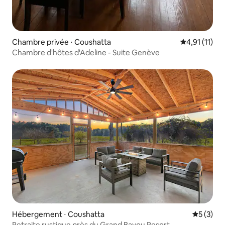
Chambre privée ⋅ Coushatta
Évaluation m
4,91 (11)
Chambre d'hôtes d'Adeline - Suite Genève
Hébergement ⋅ Coushatta
Évaluatio
5 (3)
Retraite rustique près du Grand Bayou Resort