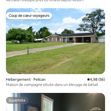
Coup de cœur voyageurs
Coup de cœur voyageurs
Hébergement ⋅ Pelican
Évaluation mo
4,98 (56)
Maison de campagne située dans un élevage de bétail
Superhôte
Superhôte