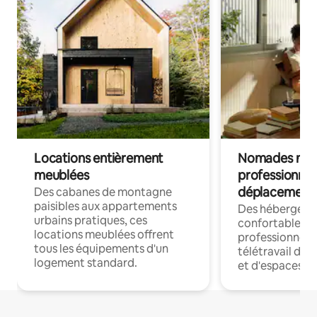
Locations entièrement
Nomades num
meublées
professionnel
déplacement
Des cabanes de montagne
paisibles aux appartements
Des hébergem
urbains pratiques, ces
confortables p
locations meublées offrent
professionnels
tous les équipements d'un
télétravail dis
logement standard.
et d'espaces de