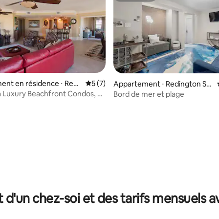
nt en résidence ⋅ Redi
Évaluation moyenne sur la base de 7 co
5 (7)
Appartement ⋅ Redington Sh
ores
ores
a Luxury Beachfront Condos, #
Bord de mer et plage
e sur la base de 6 commentaires : 5 sur 5
t d'un chez-soi et des tarifs mensuels 