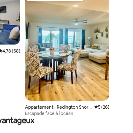
mmentaires : 5 sur 5
Évaluation moyenne sur la base de 68 commentaires : 4,78 sur 5
4,78 (68)
Appartement ⋅ Redington Shore
Évaluation moyenne
5 (26)
s
Escapade face à l'océan
avantageux