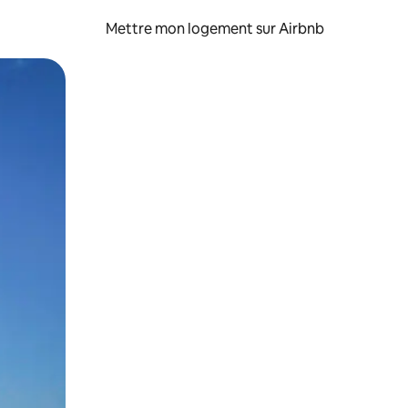
Mettre mon logement sur Airbnb
sant glisser.