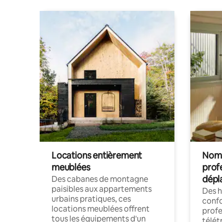
Locations entièrement
Noma
meublées
prof
dépl
Des cabanes de montagne
paisibles aux appartements
Des 
urbains pratiques, ces
confo
locations meublées offrent
profe
tous les équipements d'un
télét