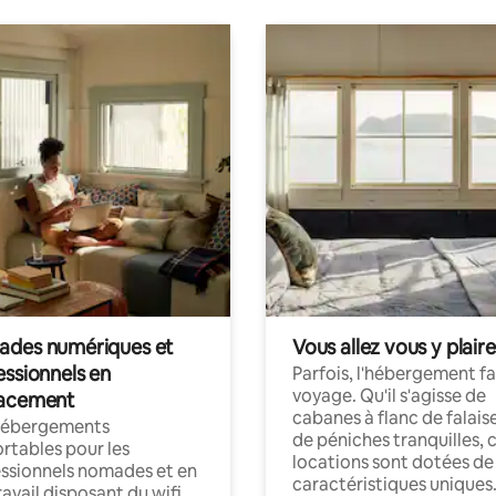
des numériques et
Vous allez vous y plaire
essionnels en
Parfois, l'hébergement fai
voyage. Qu'il s'agisse de
acement
cabanes à flanc de falais
hébergements
de péniches tranquilles, 
rtables pour les
locations sont dotées de
ssionnels nomades et en
caractéristiques uniques
ravail disposant du wifi