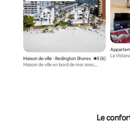
Apparteme
ngton Sh
La Vistan
Maison de ville ⋅ Redington Shores
Évaluation moyenn
5 (6)
700
Maison de ville en bord de mer avec
piscine extérieure
Le confor