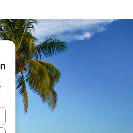
on
z
hes vers le haut et vers le bas pour les parcourir ou en appuyant et en fai