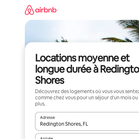
Aller
directement
au
contenu
Locations moyenne et
longue durée à Redingt
Shores
Découvrez des logements où vous vous sente
comme chez vous pour un séjour d'un mois ou
plus.
Adresse
Lorsque les résultats s'affichent, utilisez les flèc
Arrivée