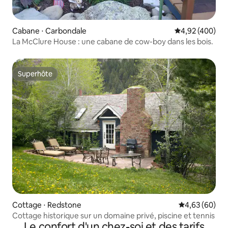
Cabane ⋅ Carbondale
Évaluation moy
4,92 (400)
La McClure House : une cabane de cow-boy dans les bois.
Superhôte
Superhôte
Cottage ⋅ Redstone
Évaluation mo
4,63 (60)
Cottage historique sur un domaine privé, piscine et tennis
Le confort d'un chez-soi et des tarifs