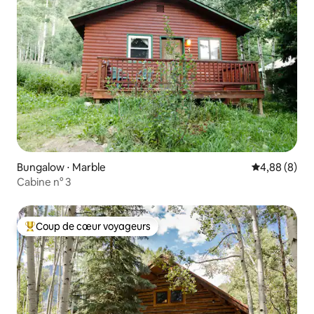
Bungalow ⋅ Marble
Évaluation m
4,88 (8)
Cabine n° 3
Coup de cœur voyageurs
Coups de cœur voyageurs les plus appréciés