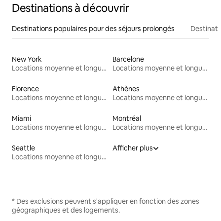
Destinations à découvrir
Destinations populaires pour des séjours prolongés
Destinati
New York
Barcelone
Locations moyenne et longue durée
Locations moyenne et longue durée
Florence
Athènes
Locations moyenne et longue durée
Locations moyenne et longue durée
Miami
Montréal
Locations moyenne et longue durée
Locations moyenne et longue durée
Seattle
Afficher plus
Locations moyenne et longue durée
* Des exclusions peuvent s'appliquer en fonction des zones
géographiques et des logements.