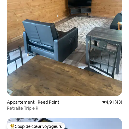
Appartement ⋅ Reed Point
Évaluation mo
4,91 (43)
Retraite Triple R
Coup de cœur voyageurs
Coups de cœur voyageurs les plus appréciés