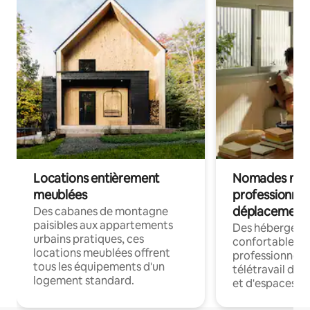
Locations entièrement
Nomades num
meublées
professionnel
déplacement
Des cabanes de montagne
paisibles aux appartements
Des hébergem
urbains pratiques, ces
confortables p
locations meublées offrent
professionnels
tous les équipements d'un
télétravail dis
logement standard.
et d'espaces de