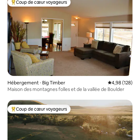
Coup de cœur voyageurs
Coups de cœur voyageurs les plus appréciés
Hébergement ⋅ Big Timber
Évaluation moy
4,98 (128)
Maison des montagnes folles et de la vallée de Boulder
Coup de cœur voyageurs
Coups de cœur voyageurs les plus appréciés