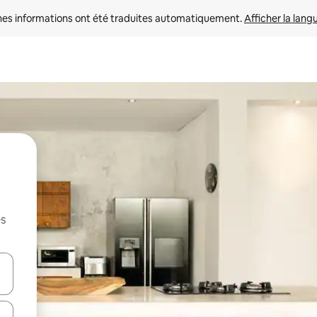
nes informations ont été traduites automatiquement. 
Afficher la lang
es
hes vers le haut et vers le bas pour les parcourir ou en appuyant et en fai