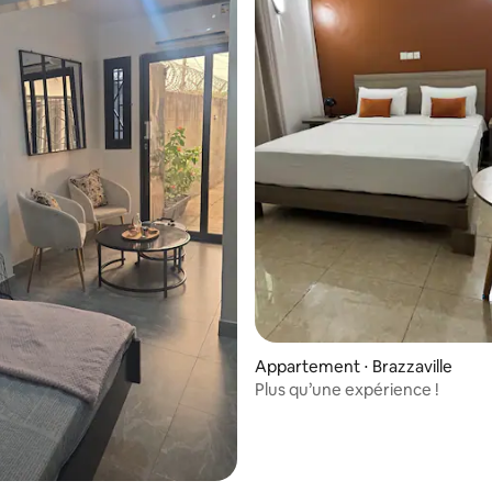
e sur la base de 4 commentaires : 5 sur 5
Appartement ⋅ Brazzaville
Plus qu’une expérience !