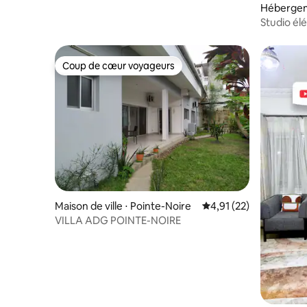
Héberge
Studio él
Coup de cœur voyageurs
Coup de cœur voyageurs
Maison de ville ⋅ Pointe-Noire
Évaluation moyenne su
4,91 (22)
VILLA ADG POINTE-NOIRE