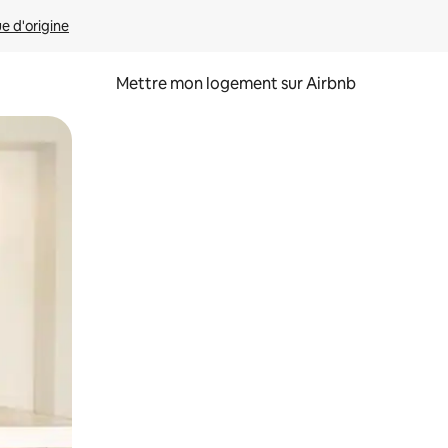
ue d'origine
Mettre mon logement sur Airbnb
sant glisser.