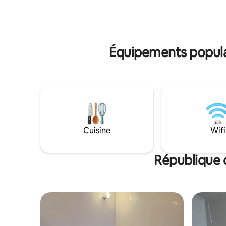
offre une expérience de vie inégalée :
nos panneaux
une fusion parfaite de luxe, de confort et
informatio
de commodité en plein cœur du Congo
le bruit 
animé.
Équipements populai
Cuisine
Wifi
République 