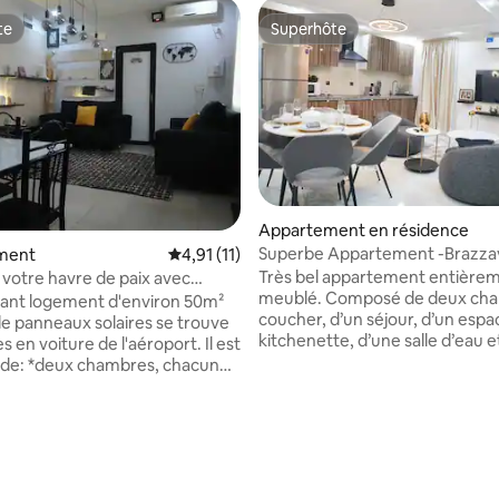
te
Superhôte
te
Superhôte
Appartement en résidence
e sur la base de 3 commentaires : 5 sur 5
Superbe Appartement -Brazzav
ment
Évaluation moyenne sur la base de 11 comme
4,91 (11)
Très bel appartement entière
otre havre de paix avec
meublé. Composé de deux cha
solaires
ant logement d'environ 50m²
coucher, d’un séjour, d’un espa
e panneaux solaires se trouve
kitchenette, d’une salle d’eau e
s en voiture de l'aéroport. Il est
toilettes modernes. • Il dispose d’un
s, chacune
grand écran QLED de 55” avec N
un lit confortable. *un salon
la connexion WiFi. • Un gardien de jour
et coin repas. *une cuisine
comme de nuit, un service de
irfryer, micro -ondes, four...) *
7/7, sécurisé par un système d’
toilettes intérieures. * petite
d’une clôture électrique ainsi 
 subirez plus les
caméras de surveillance. • Un groupe
imprévus déléctricté grâce à