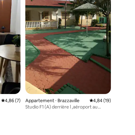
Évaluation moyenne sur la base de 7 commentaires : 4,86 sur 5
4,86 (7)
Appartement ⋅ Brazzaville
Évaluation moyenne su
4,84 (19)
Studio F1 (A) derrière l ,aéroport au
comus 13€