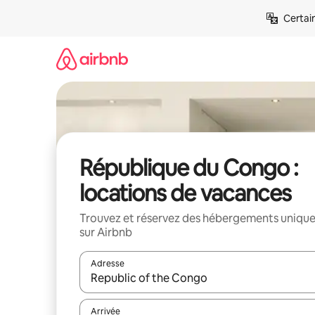
Aller
Certai
directement
au
contenu
République du Congo :
locations de vacances
Trouvez et réservez des hébergements uniqu
sur Airbnb
Adresse
Lorsque les résultats s'affichent, utilisez les flèc
Arrivée