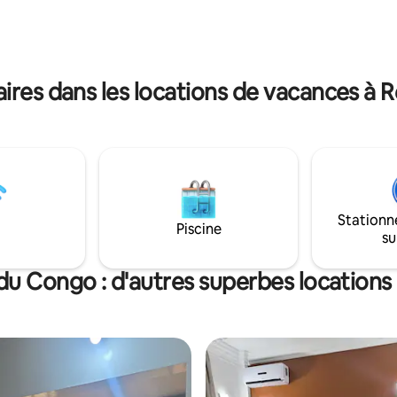
électrogène en cas de panne
 solaires. Petite
d’électricité, une batch à eau, e
n : école primaire à coté, mais
parking privé.
reste modéré.
res dans les locations de vacances à
Stationn
Piscine
su
du Congo : d'autres superbes locations