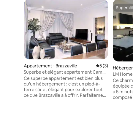
Superhô
Superhô
Appartement ⋅ Brazzaville
Évaluation moyenn
5 (3)
Héberge
Superbe et élégant appartement Camp-
LM Home v
Clairon Brazzaville
Ce superbe appartement est bien plus
panneaux 
Ce charm
qu'un hébergement ; c'est un pied-à-
équipée d
terre sûr et élégant pour explorer tout
à 5 minute
ce que Brazzaville a à offrir. Parfaitement
composé de: *deux chambre
situé à l'une des adresses les plus
dispose d'
recherchées de la ville, à moins de
convivial 
10 minutes de l'aéroport et du centre-
équipée (a
ville. Que vous soyez en ville pour une
douche et 
mission d'affaires ou une escapade
cour extérieure. vous ne
personnelle, cet élégant appartement
coupures 