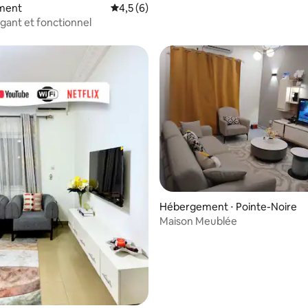
ment
Évaluation moyenne sur la base de 6 comm
4,5 (6)
égant et fonctionnel
r la base de 22 commentaires : 4,91 sur 5
Hébergement ⋅ Pointe-Noire
Maison Meublée