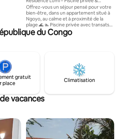
Résidence Lumi – Piscine privée &
confort
Offrez-vous un séjour pensé pour votre
t un
bien-être, dans un appartement situé à
Ngoyo, au calme et à proximité de la
plage 🌊 🏊 Piscine privée avec transats
 République du Congo
pour une détente totale ❄️ Chambres
entièrement climatisées pour un confort
optimal 🌟 Chaque détail a été optimisé
pour vous garantir confort, tranquillité et
sérénité tout au long de votre séjour. ✨
Avec 3 ans d’expérience, nous avons pris
en compte chaque retour client afin
d’améliorer continuellement la qualité de
ement gratuit
votre expérience.
Climatisation
r place
 de vacances