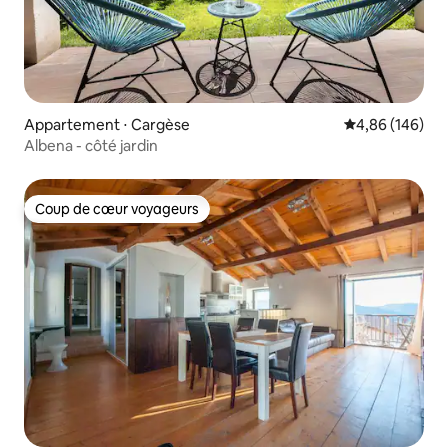
Appartement ⋅ Cargèse
Évaluation moy
4,86 (146)
Albena - côté jardin
Coup de cœur voyageurs
Coup de cœur voyageurs