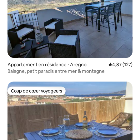
Appartement en résidence ⋅ Aregno
Évaluation moy
4,87 (127)
Balagne, petit paradis entre mer & montagne
Coup de cœur voyageurs
Coup de cœur voyageurs