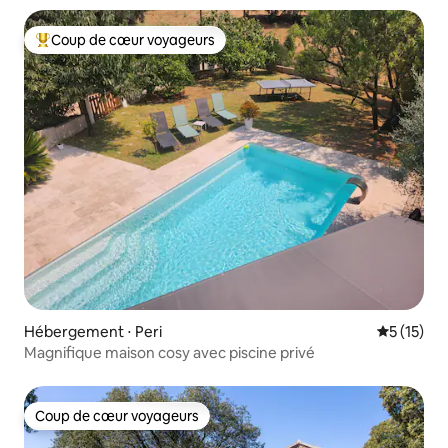
Coup de cœur voyageurs
Coups de cœur voyageurs les plus appréciés
Hébergement ⋅ Peri
Évaluation
5 (15)
Magnifique maison cosy avec piscine privé
Coup de cœur voyageurs
Coup de cœur voyageurs