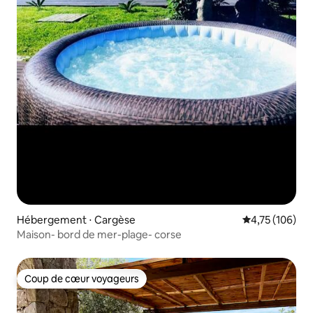
Hébergement ⋅ Cargèse
Évaluation moy
4,75 (106)
Maison- bord de mer-plage- corse
Coup de cœur voyageurs
Coup de cœur voyageurs