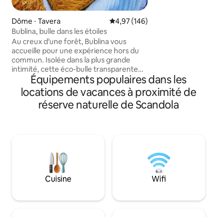
du Travu. Un endr
détente et relaxat
Dôme ⋅ Tavera
Évaluation moyenne sur la base 
4,97 (146)
d'ordres de votre 
Bublina, bulle dans les étoiles
pourrez profiter 
Au creux d’une forêt, Bublina vous
luxuriante, d'acti
accueille pour une expérience hors du
canyoning et une d
commun. Isolée dans la plus grande
Ferrata d'Europe a
intimité, cette éco-bulle transparente
l'une des plus bell
Équipements populaires dans les
est aménagée chaleureusement dans le
plus grand des conforts pour une nuit
locations de vacances à proximité de
cocooning sous les étoiles.
réserve naturelle de Scandola
Accompagnée de sa salle de bain au toit
transparent et de son solarium à vue
panoramique, chaque lieu vous
permettra d’apprécier le ciel et le calme
à toute heure. Couché dans un lit king
size, lumières éteintes, laissez-vous
porter dans les étoiles.
Cuisine
Wifi