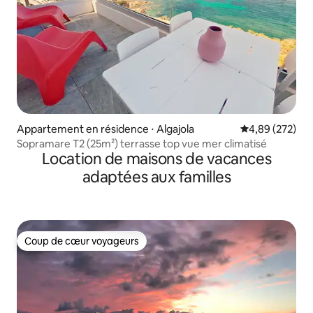
Appartement en résidence ⋅ Algajola
Évaluation moy
4,89 (272)
Sopramare T2 (25m²) terrasse top vue mer climatisé
Location de maisons de vacances
adaptées aux familles
Coup de cœur voyageurs
Coup de cœur voyageurs