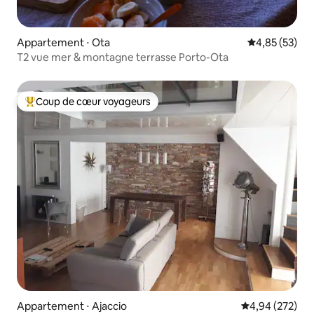
Appartement ⋅ Ota
Évaluation mo
4,85 (53)
T2 vue mer & montagne terrasse Porto-Ota
Coup de cœur voyageurs
Coups de cœur voyageurs les plus appréciés
Appartement ⋅ Ajaccio
Évaluation moy
4,94 (272)