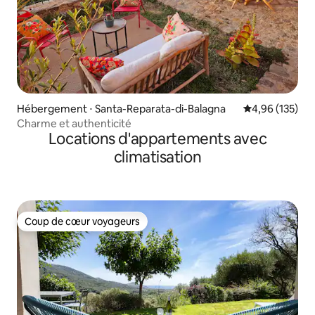
Hébergement ⋅ Santa-Reparata-di-Balagna
Évaluation moy
4,96 (135)
Charme et authenticité
Locations d'appartements avec
climatisation
Coup de cœur voyageurs
Coup de cœur voyageurs