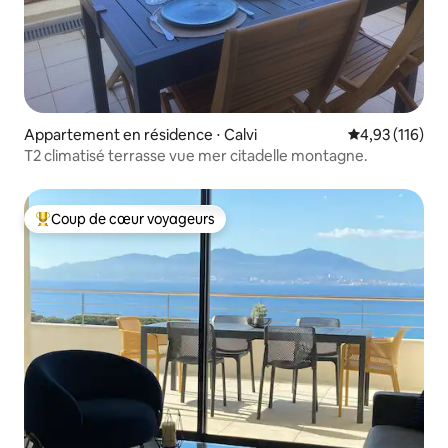
Appartement en résidence ⋅ Calvi
Évaluation moy
4,93 (116)
T2 climatisé terrasse vue mer citadelle montagne.
Coup de cœur voyageurs
Coups de cœur voyageurs les plus appréciés