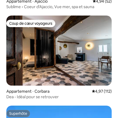
Appartement ⋅ Ajaccio
Évaluation mo
4,94 (52)
Sublime • Coeur d'Ajaccio, Vue mer, spa et sauna
Coup de cœur voyageurs
Coup de cœur voyageurs
Appartement ⋅ Corbara
Évaluation moy
4,97 (112)
Dea - Idéal pour se retrouver
Superhôte
Superhôte