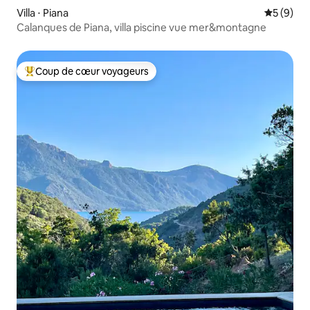
Villa ⋅ Piana
Évaluatio
5 (9)
Calanques de Piana, villa piscine vue mer&montagne
Coup de cœur voyageurs
Coups de cœur voyageurs les plus appréciés