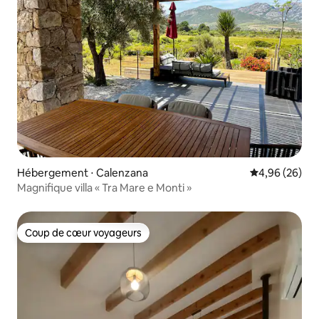
Hébergement ⋅ Calenzana
Évaluation mo
4,96 (26)
Magnifique villa « Tra Mare e Monti »
Coup de cœur voyageurs
Coup de cœur voyageurs