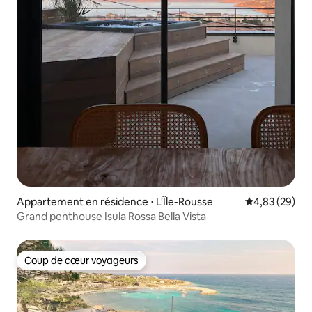
Appartement en résidence ⋅ L'Île-Rousse
Évaluation mo
4,83 (29)
Grand penthouse Isula Rossa Bella Vista
Coup de cœur voyageurs
Coup de cœur voyageurs