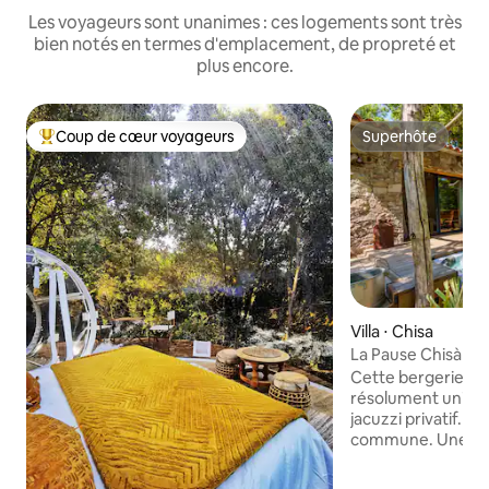
Les voyageurs sont unanimes : ces logements sont très
bien notés en termes d'emplacement, de propreté et
plus encore.
Coup de cœur voyageurs
Superhôte
Coups de cœur voyageurs les plus appréciés
Superhôte
Villa ⋅ Chisa
La Pause Chisà : B
Cette bergerie aff
résolument unique,
jacuzzi privatif. U
commune. Une terrasse
suspendue au dess
rivière avec vue imprenable sur la vallée