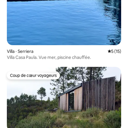
Villa ⋅ Serriera
Évaluation
5 (15)
Villa Casa Paula. Vue mer, piscine chauffée.
Coup de cœur voyageurs
Coup de cœur voyageurs