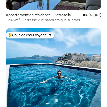
Appartement en résidence ⋅ Pietrosella
Évaluation moy
4,97 (102)
T2 45 m² - Terrasse vue panoramique sur mer
Coup de cœur voyageurs
Coups de cœur voyageurs les plus appréciés