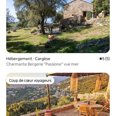
Hébergement ⋅ Cargèse
Évaluatio
5 (5)
Charmante Bergerie "Passione" vue mer
Coup de cœur voyageurs
Coup de cœur voyageurs