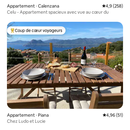
Appartement ⋅ Calenzana
Évaluation mo
4,9 (258)
Celu - Appartement spacieux avec vue au cœur du
Coup de cœur voyageurs
Coups de cœur voyageurs les plus appréciés
Appartement ⋅ Piana
Évaluation mo
4,96 (51)
Chez Ludo et Lucie