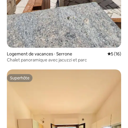
Logement de vacances ⋅ Serrone
Évaluation
5 (16)
Chalet panoramique avec jacuzzi et parc
Superhôte
Superhôte