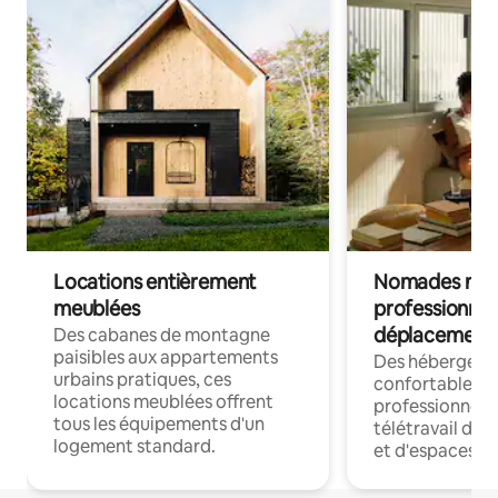
Locations entièrement
Nomades num
meublées
professionnel
déplacement
Des cabanes de montagne
paisibles aux appartements
Des hébergem
urbains pratiques, ces
confortables p
locations meublées offrent
professionnels
tous les équipements d'un
télétravail dis
logement standard.
et d'espaces de