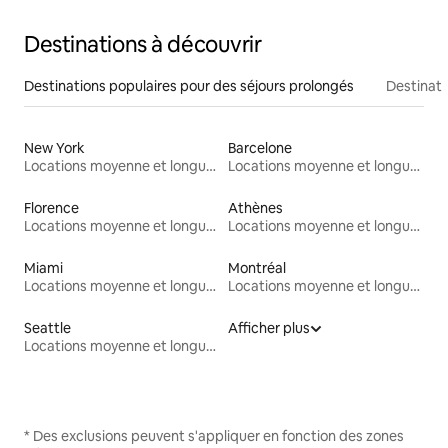
Destinations à découvrir
Destinations populaires pour des séjours prolongés
Destinati
New York
Barcelone
Locations moyenne et longue durée
Locations moyenne et longue durée
Florence
Athènes
Locations moyenne et longue durée
Locations moyenne et longue durée
Miami
Montréal
Locations moyenne et longue durée
Locations moyenne et longue durée
Seattle
Afficher plus
Locations moyenne et longue durée
* Des exclusions peuvent s'appliquer en fonction des zones