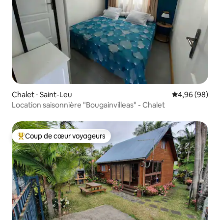
Chalet ⋅ Saint-Leu
Évaluation mo
4,96 (98)
Location saisonnière "Bougainvilleas" - Chalet
Coup de cœur voyageurs
Coups de cœur voyageurs les plus appréciés