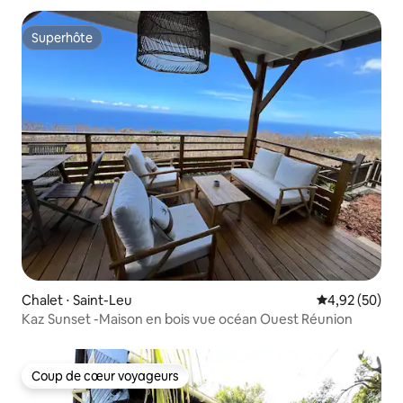
Superhôte
Superhôte
Chalet ⋅ Saint-Leu
Évaluation mo
4,92 (50)
Kaz Sunset -Maison en bois vue océan Ouest Réunion
Coup de cœur voyageurs
Coup de cœur voyageurs