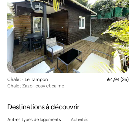
Chalet ⋅ Le Tampon
Évaluation mo
4,94 (36)
Chalet Zazo : cosy et calme
Destinations à découvrir
Autres types de logements
Activités