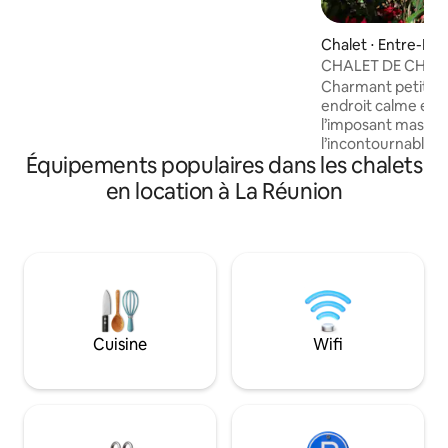
verdure, invite aux instants partagés,
entre douceur tropicale et ciel étoilé. À
Chalet ⋅ Entre-De
10 min à pied de la plage de Grand Fond
CHALET DE CHAR
et proche des commerces
(supermarché, boulangerie), c’est le
Charmant petit ch
cadre idéal pour une escapade en toute
endroit calme et r
sérénité.
l’imposant massif 
l’incontournable e
Équipements populaires dans les chalets
créole de l’entre 
plages du sud de l’
en location à La Réunion
grand sud sauvage
Idéal entre amis o
sans enfant, le chal
personnes et possède tout le 
nécessaire pour un
sa terrasse vous b
merveilleux point 
Cuisine
Wifi