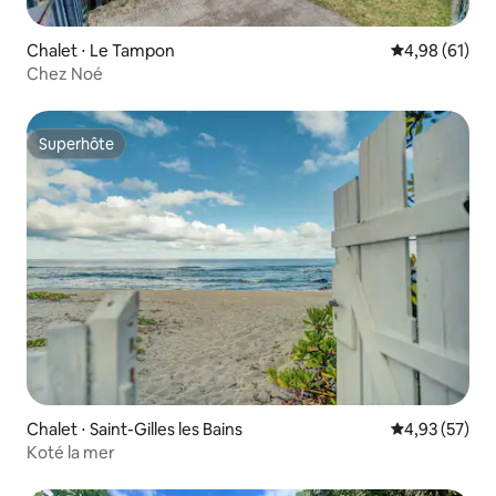
Chalet ⋅ Le Tampon
Évaluation mo
4,98 (61)
Chez Noé
Superhôte
Superhôte
Chalet ⋅ Saint-Gilles les Bains
Évaluation mo
4,93 (57)
Koté la mer