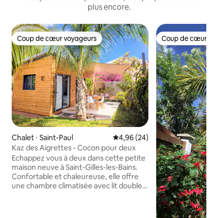
plus encore.
Coup de cœur voyageurs
Coup de cœur vo
Coup de cœur voyageurs
Coup de cœur vo
Chalet ⋅ Saint-Paul
Évaluation moyenne sur la base
4,96 (24)
Kaz des Aigrettes - Cocon pour deux
Echappez vous à deux dans cette petite
maison neuve à Saint-Gilles-les-Bains.
Confortable et chaleureuse, elle offre
une chambre climatisée avec lit double,
une salle d’eau moderne et une cuisine
équipée. Sa grande terrasse privée,
véritable pièce de vie, entourée de