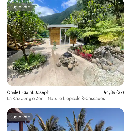
Superhôte
Superhôte
Chalet ⋅ Saint Joseph
Évaluation mo
4,89 (27)
La Kaz Jungle Zen – Nature tropicale & Cascades
Superhôte
Superhôte