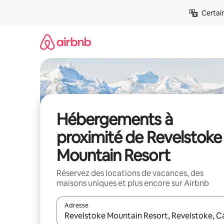
Aller
Certai
directement
au
contenu
Hébergements à
proximité de Revelstoke
Mountain Resort
Réservez des locations de vacances, des
maisons uniques et plus encore sur Airbnb
Adresse
Lorsque les résultats s'affichent, utilisez les flèc