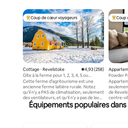
Coup de cœur voyageurs
Coup 
Coups de cœur voyageurs les plus appréciés
Coups de
Cottage ⋅ Revelstoke
Évaluation moyenne sur 
4,93 (258)
Appartem
Revelsto
Gîte à la ferme pour 1, 2, 3, 4, 5 ou
Powder Pal
6 personnes, avec vue et intimité.
pilates, r
Cette ferme d’agritourisme est une
Appartem
ancienne ferme laitière rurale. Notez
seulement
qu'il n'y a PAS de climatisation, seulement
de Revels
des ventilateurs, et qu'il n'y a pas de lave-
centre-ville. Situé dans un 
Équipements populaires dans 
vaisselle. Parfait pour les mariages, les
paisible a
anniversaires, etc., alimentation
avec un sp
15 ampères pour 3 camping-cars (en
de pilate
été), 40 $ la nuit et beaucoup d’espace
d'alcools,
pour planter une tente. TOUS LES
une boulange