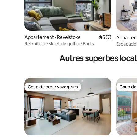
Appartement ⋅ Revelstoke
Évaluation moyenn
5 (7)
Appartem
Retraite de ski et de golf de Barts
Escapade
Autres superbes loca
Coup de cœur voyageurs
Coup de
Coup de cœur voyageurs
Coup de