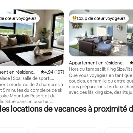
de cœur voyageurs
Coup de cœur voyageurs
 cœur voyageurs les plus appréciés
Coups de cœur voyageurs les p
Appartement en résidence ⋅
É
Revelstoke
Hors du temps : lit King Size/lit
la base de 258 commentaires : 4,93 sur 5
ent en résidence ⋅
Évaluation moyenne sur la base de 107 commen
4,94 (107)
superbes vues
Que vous voyagiez en tant que
ke
ace | Spa, salle de sport,
couples, en famille ou entre qu
estaurants à proximité
ent moderne de 2 chambres à
nous préparerons les deux ch
 5 minutes du complexe de ski
avec des lits king size, des lits
toke Mountain Resort et du
un de chaque avant votre arriv
quartier
ce qui convient le mieux à votr
les locations de vacances à proximité 
u sein d'une place pratique,
Deux lits king size sont la confi
a, une salle de sport, un studio
par défaut. Profitez de l'intimité de deux
s, une épicerie, un magasin
chambres à coucher sur des é
 un restaurant, une garderie et
séparés, de deux salles de bain
rie à proximité. Profitez
complètes et d'une vue sur les