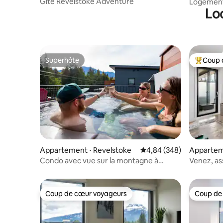
Gîte Revelstoke Adventure
Logement 
Lo
À distanc
Superhôte
Coup 
Superhôte
Coups de
Appartement ⋅ Revelstoke
Évaluation moyenne sur 
4,84 (348)
Appartem
Condo avec vue sur la montagne à
Venez, as
Revelstoke + jacuzzi
Coup de cœur voyageurs
Coup de
Coup de cœur voyageurs
Coup de