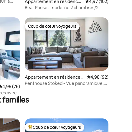
ur la
Appartement en résidence ⋅
Évaluation moyenne sur
4,97 (102)
Revelstoke
Bear Pause : moderne 2 chambres/2
salles de bain + salon et jacuzzi
Coup de cœur voyageurs
Coup de cœur voyageurs
Appartement en résidence ⋅
Évaluation moyenne su
4,98 (92)
mmentaires : 5 sur 5
Revelstoke
Penthouse Stoked - Vue panoramique,
Évaluation moyenne sur la base de 76 commentaires : 4,95 sur 5
4,95 (76)
jacuzzi privé
res avec
 familles
Coup de cœur voyageurs
lus appréciés
Coups de cœur voyageurs les plus appréciés