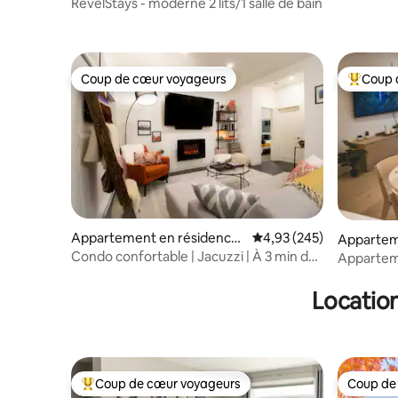
Revelstoke
RevelStays - moderne 2 lits/1 salle de bain
Coup de cœur voyageurs
Coup 
Coup de cœur voyageurs
Coups de
Appartement en résidence
Évaluation moyenne sur 
4,93 (245)
Apparteme
⋅ Revelstoke
elstoke
Condo confortable | Jacuzzi | À 3 min du
Appartem
complexe hôtelier | Art local
et jacuzzi 
Location
Coup de cœur voyageurs
Coup de
Coups de cœur voyageurs les plus appréciés
Coup de