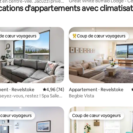
Great White Buffalo Lodge - Ce
en centre-ville. Jacuzzi privé.
cations d'appartements avec climatisat
de Revelstoke
e de marche
de cœur voyageurs
Coup de cœur voyageurs
 cœur voyageurs les plus appréciés
Coups de cœur voyageurs les p
la base de 348 commentaires : 4,84 sur 5
ent ⋅ Revelstoke
Évaluation moyenne sur la base de 74 commen
4,96 (74)
Appartement ⋅ Revelstoke
seyez-vous, restez ! Spa Salle
Begbie Vista
de sport Pilates Restauration sur place
 cœur voyageurs
Coup de cœur voyageurs
 cœur voyageurs
Coup de cœur voyageurs