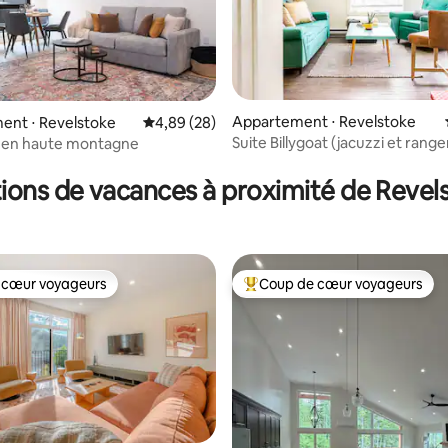
e sur la base de 7 commentaires : 5 sur 5
Appartement ⋅ Revelstoke
ent ⋅ Revelstoke
Évaluation moyenne sur la base de 28 commen
4,89 (28)
Suite Billygoat (jacuzzi et ran
 en haute montagne
pour vélos inclus)
tions de vacances à proximité de Revel
 cœur voyageurs
Coup de cœur voyageurs
 cœur voyageurs
Coups de cœur voyageurs les p