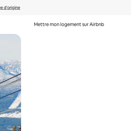
ue d'origine
Mettre mon logement sur Airbnb
sant glisser.