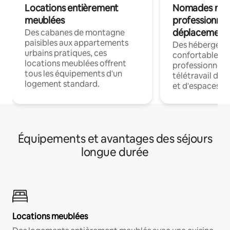
Locations entièrement
Nomades num
meublées
professionnel
déplacement
Des cabanes de montagne
paisibles aux appartements
Des hébergem
urbains pratiques, ces
confortables p
locations meublées offrent
professionnels
tous les équipements d'un
télétravail dis
logement standard.
et d'espaces de
Équipements et avantages des séjours
longue durée
Locations meublées