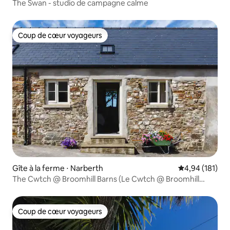
The Swan - studio de campagne calme
Coup de cœur voyageurs
Coup de cœur voyageurs
Gîte à la ferme ⋅ Narberth
Évaluation moy
4,94 (181)
The Cwtch @ Broomhill Barns (Le Cwtch @ Broomhill
Barns)
Coup de cœur voyageurs
Coup de cœur voyageurs