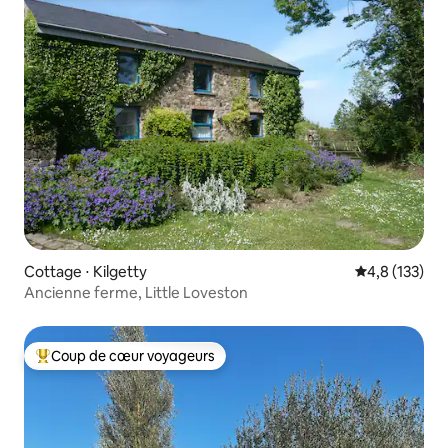
Cottage ⋅ Kilgetty
Évaluation mo
4,8 (133)
Ancienne ferme, Little Loveston
Coup de cœur voyageurs
Coups de cœur voyageurs les plus appréciés