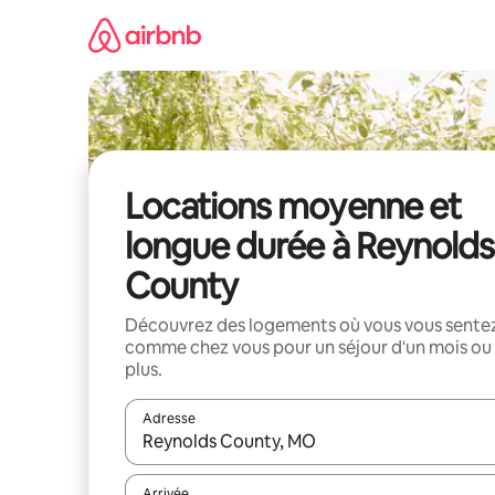
Aller
directement
au
contenu
Locations moyenne et
longue durée à Reynolds
County
Découvrez des logements où vous vous sente
comme chez vous pour un séjour d'un mois ou
plus.
Adresse
Lorsque les résultats s'affichent, utilisez les flèc
Arrivée