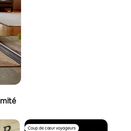
imité
Coup de cœur voyageurs
lus appréciés
Coup de cœur voyageurs