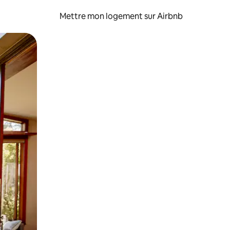
Mettre mon logement sur Airbnb
sant glisser.