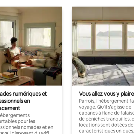
des numériques et
Vous allez vous y plaire
essionnels en
Parfois, l'hébergement fai
voyage. Qu'il s'agisse de
acement
cabanes à flanc de falais
hébergements
de péniches tranquilles, 
rtables pour les
locations sont dotées de
ssionnels nomades et en
caractéristiques uniques
ravail disposant du wifi