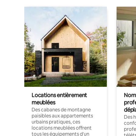
Locations entièrement
Noma
meublées
prof
dépl
Des cabanes de montagne
paisibles aux appartements
Des 
urbains pratiques, ces
confo
locations meublées offrent
profe
tous les équipements d'un
télét