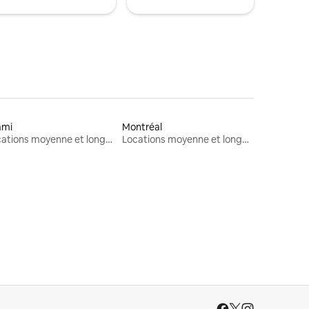
ami
Montréal
Locations moyenne et longue durée
Locations moyenne et longue durée