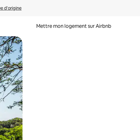
ue d'origine
Mettre mon logement sur Airbnb
sant glisser.