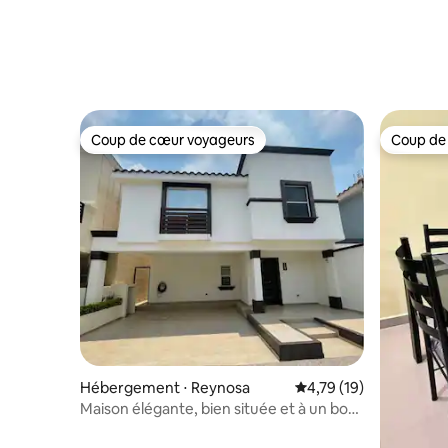
Coup de cœur voyageurs
Coup de
Coup de cœur voyageurs
Coup de
Hébergement ⋅ Reynosa
Évaluation moyenne su
4,79 (19)
Maison élégante, bien située et à un bon
prix. Excellent emplacement.