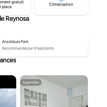
ement gratuit
Climatisation
r place
 de Reynosa
Anzalduas Park
Recommandé par 4 habitants
cances
Superhôte
Superhôte