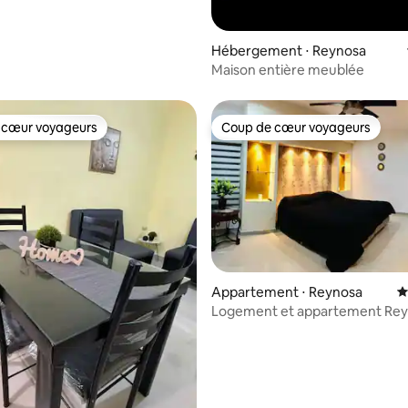
Hébergement ⋅ Reynosa
Maison entière meublée
 cœur voyageurs
Coup de cœur voyageurs
 cœur voyageurs
Coup de cœur voyageurs
Appartement ⋅ Reynosa
É
Logement et appartement Re
élégant Airbnb
r la base de 19 commentaires : 4,79 sur 5