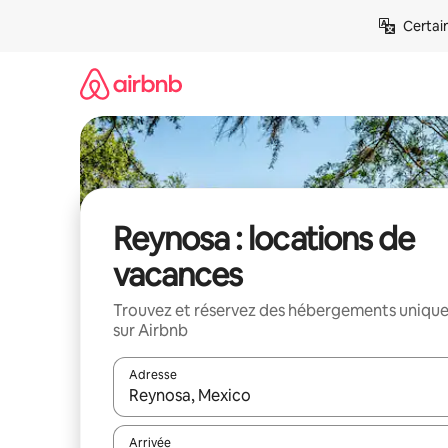
Aller
Certai
directement
au
contenu
Reynosa : locations de
vacances
Trouvez et réservez des hébergements uniqu
sur Airbnb
Adresse
Lorsque les résultats s'affichent, utilisez les flèc
Arrivée