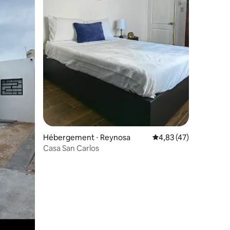
taires : 4,96 sur 5
Hébergement ⋅ Reynosa
Évaluation moyenne su
4,83 (47)
Casa San Carlos