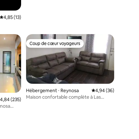
Évaluation moyenne sur la base de 13 commentaires : 4,85 sur 5
4,85 (13)
Coup de cœur voyageurs
Coup de cœur voyageurs
Hébergement ⋅ Reynosa
Évaluation moyenne su
4,94 (36)
Maison confortable complète à Las
valuation moyenne sur la base de 235 commentaires : 4,84 sur 5
4,84 (235)
Fuentes, Reynosa
ynosa