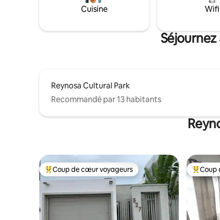
vous permet de régler chaque espace
Cuisine
Wifi
selon vos préférences. Le parking est
dans la rue devant l'appartement parfait
pour 2 personnes n'hésitez pas à nous
Séjournez 
contacter pour toute question !!
Reynosa Cultural Park
Recommandé par 13 habitants
Reyno
Coup de cœur voyageurs
Coup 
Coups de cœur voyageurs les plus appréciés
Coups de