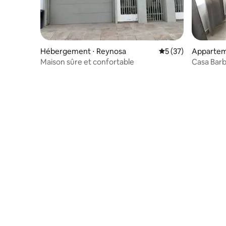
Hébergement ⋅ Reynosa
Évaluation moyenne
5 (37)
Appartem
Maison sûre et confortable
Casa Bar