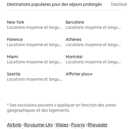
Destinations populaires pour des séjours prolongés
Destinati
New York
Barcelone
Locations moyenne et longue durée
Locations moyenne et longue durée
Florence
Athènes
Locations moyenne et longue durée
Locations moyenne et longue durée
Miami
Montréal
Locations moyenne et longue durée
Locations moyenne et longue durée
Seattle
Afficher plus
Locations moyenne et longue durée
* Des exclusions peuvent s'appliquer en fonction des zones
géographiques et des logements.
Airbnb
Royaume-Uni
Wales
Powys
Rhayader