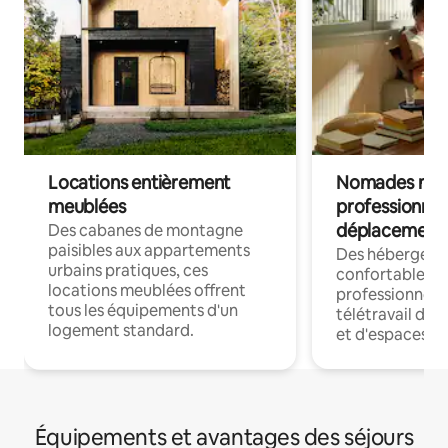
Locations entièrement
Nomades num
meublées
professionnel
déplacement
Des cabanes de montagne
paisibles aux appartements
Des hébergem
urbains pratiques, ces
confortables p
locations meublées offrent
professionnels
tous les équipements d'un
télétravail dis
logement standard.
et d'espaces de
Équipements et avantages des séjours