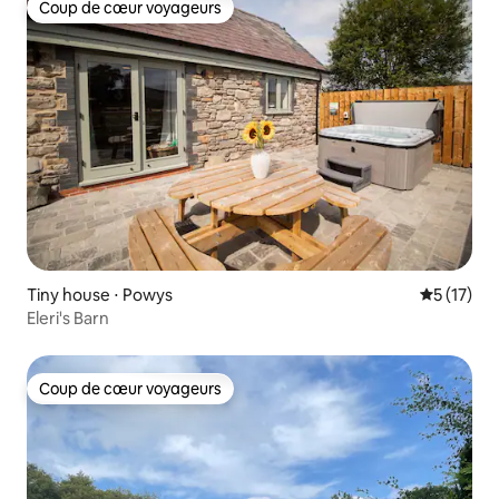
Coup de cœur voyageurs
Coup de cœur voyageurs
Tiny house ⋅ Powys
Évaluation
5 (17)
Eleri's Barn
Coup de cœur voyageurs
Coup de cœur voyageurs