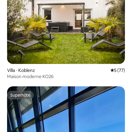
Villa ⋅ Koblenz
Évaluation
5 (77)
Maison moderne KO26
Superhôte
Superhôte