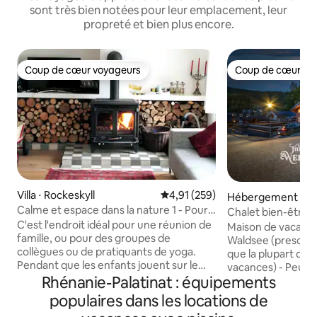
sont très bien notées pour leur emplacement, leur
propreté et bien plus encore.
Coup de cœur voyageurs
Coup de cœur vo
Coup de cœur voyageurs
Coup de cœur vo
Villa ⋅ Rockeskyll
Évaluation moyenne sur la base 
4,91 (259)
Hébergement ⋅ R
Calme et espace dans la nature 1 - Pour
Chalet bien-être X
petits et grands
C'est l'endroit idéal pour une réunion de
jusqu'à 10 person
Maison de vacanc
famille, ou pour des groupes de
Waldsee (presque 
collègues ou de pratiquants de yoga.
que la plupart des
Pendant que les enfants jouent sur le
vacances) - Peut accueillir jusqu'à 10
terrain de jeu de la maison, les parents
Rhénanie-Palatinat : équipements
personnes - Situé à seulement cinq
peuvent cuisiner ou s'asseoir autour de
minutes à pied du lac - En situ
populaires dans les locations de
la cheminée. Ou passez un peu de
absolument isolée