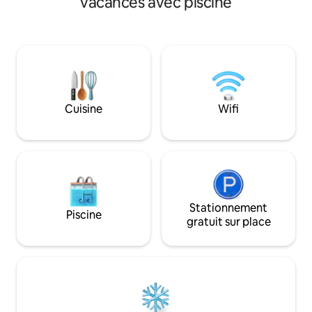
vacances avec piscine
temps dans leur propre grande
(dernière maison) - Des sentiers de rêve
chambre. Avec du beau temps, vous
juste devant la porte - Jacuzzi, sa
pouvez vous rassembler dans le grand
barbecue - 4 chambres (3 lits doubles, 2
jardin ou autour de la piscine privée.
lits simples) + 1 ca
Cette grande ferme rénovée se trouve
- Les chiens sont l
à environ une heure de route de
Construction en bois él
Cologne et de Trèves, dans le
de parking gratuites 
magnifique Eifel. Voici beaucoup de
nature à l'état pur
choses à faire, il suffit de consulter mon
Cuisine
Wifi
guide de voyage.
Stationnement
Piscine
gratuit sur place