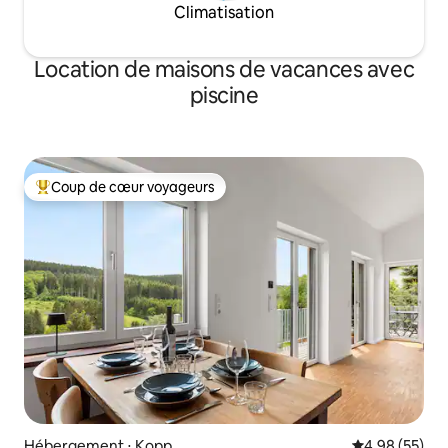
Climatisation
Location de maisons de vacances avec
piscine
Coup de cœur voyageurs
Coups de cœur voyageurs les plus appréciés
Hébergement ⋅ Kopp
Évaluation mo
4,98 (55)