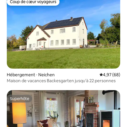
Coup de cœur voyageurs
Coup de cœur voyageurs
Hébergement ⋅ Neichen
Évaluation mo
4,97 (68)
Maison de vacances Backesgarten jusqu'à 22 personnes
Superhôte
Superhôte