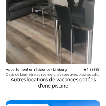
Appartement en résidence ⋅ Limburg
Évaluation mo
4,83 (35)
Oasis de bien-être au rez-de-chaussée avec piscine, salle
Autres locations de vacances dotées
de fitness, sauna
d'une piscine