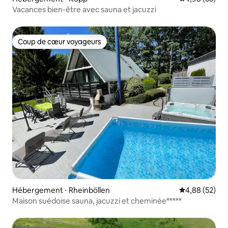
Vacances bien-être avec sauna et jacuzzi
Coup de cœur voyageurs
Coup de cœur voyageurs
Hébergement ⋅ Rheinböllen
Évaluation mo
4,88 (52)
Maison suédoise sauna, jacuzzi et cheminée*****