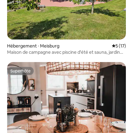
Hébergement ⋅ Meisburg
Évaluation
5 (17)
Maison de campagne avec piscine d'été et sauna, jardin
de 4000 m²
Superhôte
Superhôte