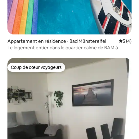
Appartement en résidence ⋅ Bad Münstereifel
Évaluatio
5 (4)
Le logement entier dans le quartier calme de BAM à
Kalkar.
Coup de cœur voyageurs
Coup de cœur voyageurs