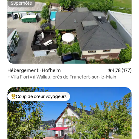
Superhôte
Superhôte
Hébergement ⋅ Hofheim
Évaluation moy
4,78 (177)
« Villa Fiori » à Wallau, près de Francfort-sur-le-Main
Coup de cœur voyageurs
Coups de cœur voyageurs les plus appréciés