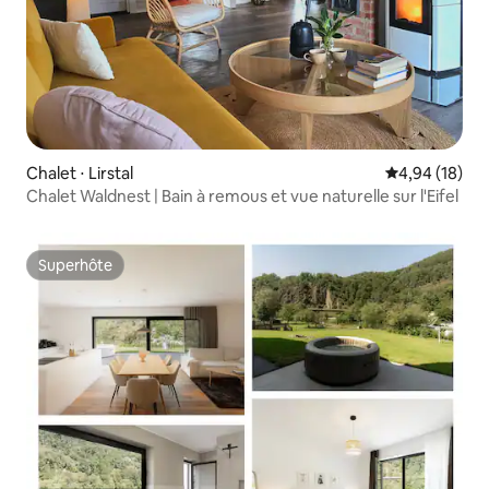
Chalet ⋅ Lirstal
Évaluation mo
4,94 (18)
Chalet Waldnest | Bain à remous et vue naturelle sur l'Eifel
Superhôte
Superhôte