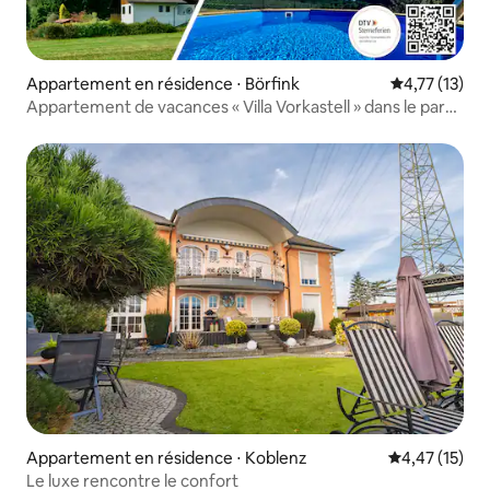
Appartement en résidence ⋅ Börfink
Évaluation mo
4,77 (13)
Appartement de vacances « Villa Vorkastell » dans le parc
national
Appartement en résidence ⋅ Koblenz
Évaluation mo
4,47 (15)
Le luxe rencontre le confort