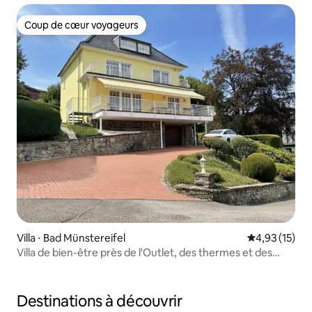
Coup de cœur voyageurs
Coup de cœur voyageurs
Villa ⋅ Bad Münstereifel
Évaluation mo
4,93 (15)
Villa de bien-être près de l'Outlet, des thermes et des
sentiers de randonnée
Destinations à découvrir