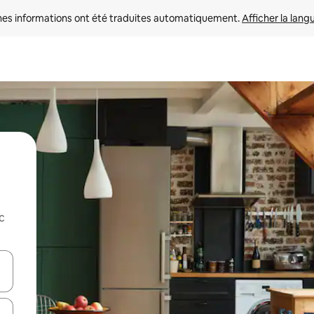
nes informations ont été traduites automatiquement. 
Afficher la lang
c
hes vers le haut et vers le bas pour les parcourir ou en appuyant et en fai