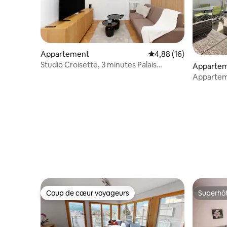
Appartement
Évaluation moyenne su
4,88 (16)
Studio Croisette, 3 minutes Palais
Apparte
Festivals
Appartem
panorami
Coup de cœur voyageurs
Superhô
Coup de cœur voyageurs
Superhô