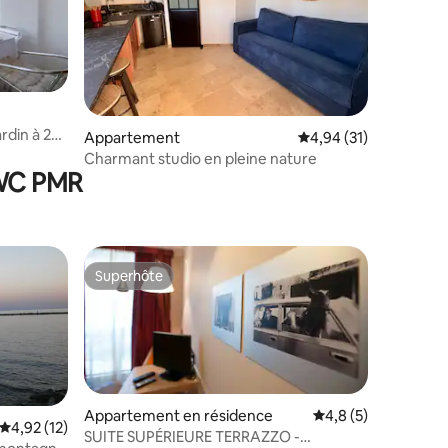
entaires : 4,8 sur 5
rdin à 2
Appartement
Évaluation moyenne su
4,94 (31)
Charmant studio en pleine nature
 WC PMR
Superhôte
Superhôte
Appartement en résidence
Évaluation moyenne 
4,8 (5)
Évaluation moyenne sur la base de 12 commentaires : 4,92 sur 5
4,92 (12)
SUITE SUPÉRIEURE TERRAZZO -