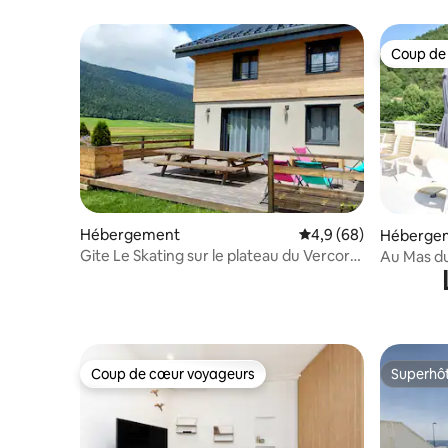
avec piscine
Côte d'Az
Coup de
Coup de
Hébergement
Évaluation moyenne su
4,9 (68)
Héberge
Gite Le Skating sur le plateau du Vercors
Au Mas du
Autrans
PROVEN
Coup de cœur voyageurs
Superhô
Coup de cœur voyageurs
Superhô