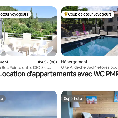
ur,
 cœur voyageurs
Coup de cœur voyageurs
 cœur voyageurs
Coups de cœur voyageurs les p
r la base de 68 commentaires : 4,9 sur 5
Hébergement
ment
Évaluation moyenne sur la base de 88 commen
4,97 (88)
Gîte Ardèche Sud 4 étoiles pou
 Bec Pointu entre DIOIS et
Location d'appartements avec WC PM
personnes
CE
te
Superhôte
te
Superhôte