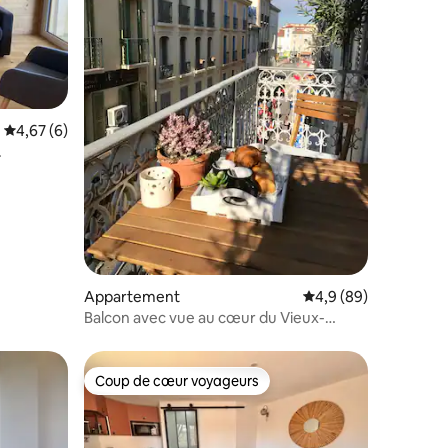
Évaluation moyenne sur la base de 6 commentaires : 4,67 sur 5
4,67 (6)
Appartement
Évaluation moyenne s
4,9 (89)
Balcon avec vue au cœur du Vieux-
Antibes
Coup de cœur voyageurs
Coup de cœur voyageurs