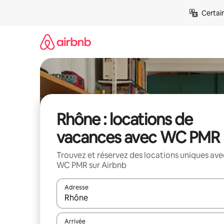
Aller
Certai
directement
au
contenu
Rhône : locations de
vacances avec WC PMR
Trouvez et réservez des locations uniques ave
WC PMR sur Airbnb
Adresse
Lorsque les résultats s'affichent, utilisez les flèc
Arrivée