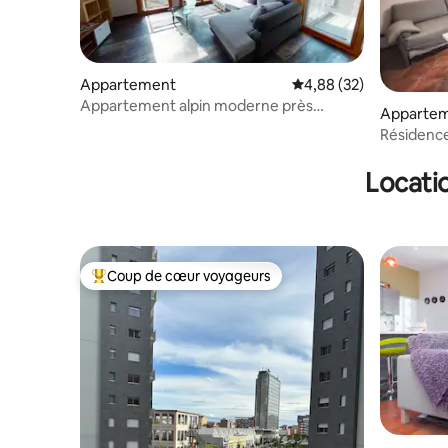
Appartement
Évaluation moyenne sur
4,88 (32)
Appartement alpin moderne près
Apparte
d'Aletsch
Résidence
Locati
Coup de cœur voyageurs
Coups de cœur voyageurs les plus appréciés