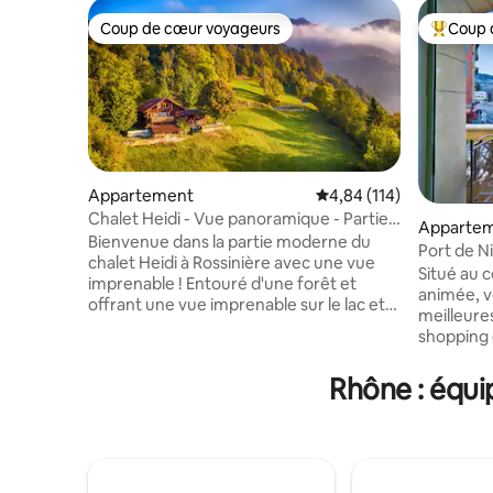
Coup de cœur voyageurs
Coup 
Coup de cœur voyageurs
Coups de
Appartement
Évaluation moyenne sur
4,84 (114)
Chalet Heidi - Vue panoramique - Partie
Appartem
moderne
Bienvenue dans la partie moderne du
Port de Ni
chalet Heidi à Rossinière avec une vue
Situé au c
imprenable ! Entouré d'une forêt et
animée, v
offrant une vue imprenable sur le lac et
meilleure
les sommets des montagnes, le « Heidi
shopping 
Chalet » vieux de 350 ans offre une
a à offrir
expérience unique de vacances
mélange p
Rhône : équi
authentiques proches de la nature, à
confort. S
côté de la célèbre Gstaad et de sa
histoire et
magnifique vallée. Ce grand chalet offre
ville, où 
un mélange de vie moderne et
bordées d
d'expérience authentique des Alpes
marchés a
avec un espace de vie ouvert très