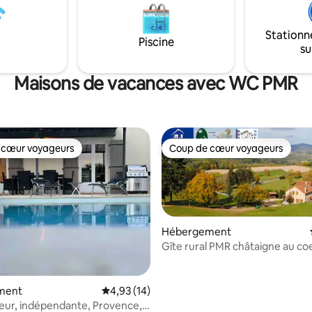
ues. La célèbre Promenade des
nuisances pour les personnes
e trouve à quelques pas de
particulièrement sensibles aux 
te.
villes.
Stationn
Piscine
su
Maisons de vacances avec WC PMR
 cœur voyageurs
Coup de cœur voyageurs
 cœur voyageurs
Coup de cœur voyageurs
Hébergement
Gîte rural PMR châtaigne au co
 la base de 65 commentaires : 4,85 sur 5
ment
Évaluation moyenne sur la base de 14 comme
4,93 (14)
heur, indépendante, Provence,