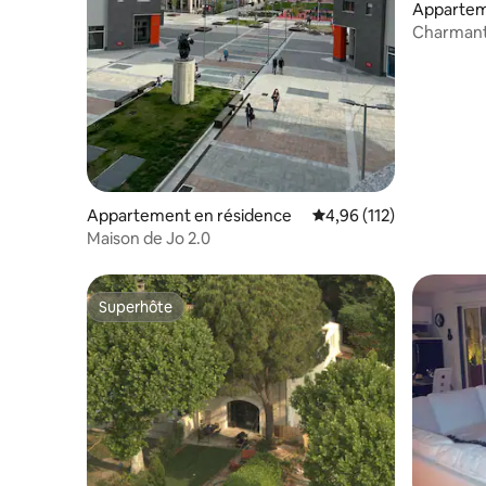
Appartem
Villefran
Charmant
Appartement en résidence
Évaluation moyenne sur
4,96 (112)
Maison de Jo 2.0
Superhôte
Superhôte