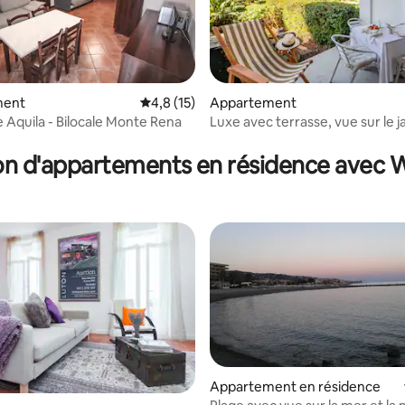
 la base de 32 commentaires : 4,88 sur 5
ment
Évaluation moyenne sur la base de 15 comm
4,8 (15)
Appartement
 Aquila - Bilocale Monte Rena
Luxe avec terrasse, vue sur le ja
min de la plage
on d'appartements en résidence avec
Appartement en résidence