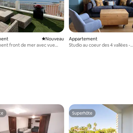
r la base de 16 commentaires : 4,88 sur 5
ment
Nouvel hébergement
Nouveau
Appartement
ent front de mer avec vue
Studio au coeur des 4 vallées -
que sur
Veysonnaz
te
Superhôte
te
Superhôte