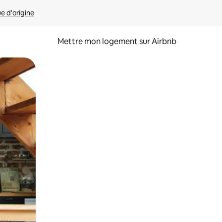
ue d'origine
Mettre mon logement sur Airbnb
sant glisser.