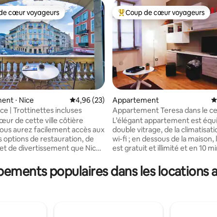
de cœur voyageurs
Coup de cœur voyageurs
 cœur voyageurs les plus appréciés
Coups de cœur voyageurs les p
 la base de 114 commentaires : 4,84 sur 5
ent ⋅ Nice
Évaluation moyenne sur la base de 23 commen
4,96 (23)
Appartement
É
ce | Trottinettes incluses
Appartement Teresa dans le ce
œur de cette ville côtière
L’élégant appartement est équ
ous aurez facilement accès aux
double vitrage, de la climatisati
s options de restauration, de
wi-fi ; en dessous de la maison, 
et de divertissement que Nice
est gratuit et illimité et en 10 m
. Cet appartement offre le
pied, vous rejoindrez le centre
arfait de sophistication et de
historique. Il est situé dans le q
pements populaires dans les location
ortez et plongez dans la riche
caractéristique de Rossini qui, 
 la culture vibrante de la vieille
end et les soirées d'été, s'anim
les rues pavées étroites sont
des locaux sympathiques. Ils
e bâtiments colorés, de
représentent une agréable opp
nimés et de cafés
de loisirs, mais pourraient crée