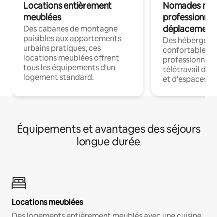
Locations entièrement
Nomades num
meublées
professionnel
déplacement
Des cabanes de montagne
paisibles aux appartements
Des hébergem
urbains pratiques, ces
confortables p
locations meublées offrent
professionnels
tous les équipements d'un
télétravail dis
logement standard.
et d'espaces de
Équipements et avantages des séjours
longue durée
Locations meublées
Des logements entièrement meublés avec une cuisine,