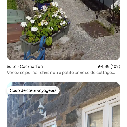
Suite ⋅ Caernarfon
Évaluation moy
4,99 (109)
Venez séjourner dans notre petite annexe de cottage
gallois.
Coup de cœur voyageurs
Coup de cœur voyageurs