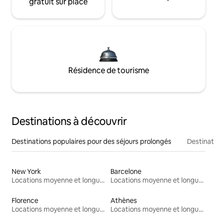
gratuit sur place
Résidence de tourisme
Destinations à découvrir
Destinations populaires pour des séjours prolongés
Destinati
New York
Barcelone
Locations moyenne et longue durée
Locations moyenne et longue durée
Florence
Athènes
Locations moyenne et longue durée
Locations moyenne et longue durée