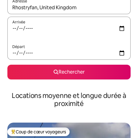
Adresse
Lorsque les résultats s'affichent, utilisez les flèches vers le hau
Arrivée
Départ
Rechercher
Locations moyenne et longue durée à
proximité
Coup de cœur voyageurs
Coups de cœur voyageurs les plus appréciés