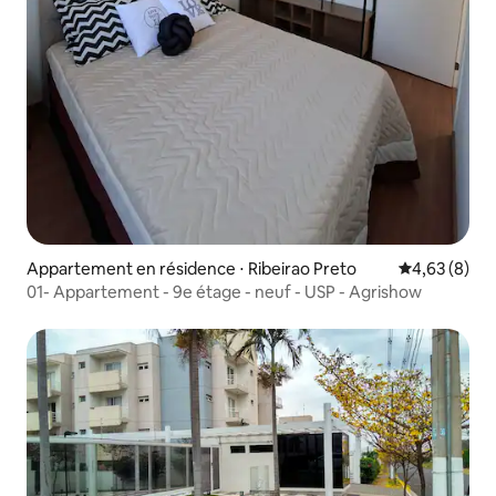
Appartement en résidence ⋅ Ribeirao Preto
Évaluation m
4,63 (8)
01- Appartement - 9e étage - neuf - USP - Agrishow