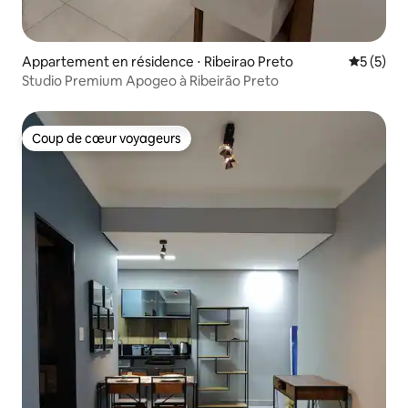
Appartement en résidence ⋅ Ribeirao Preto
Évaluatio
5 (5)
Studio Premium Apogeo à Ribeirão Preto
Coup de cœur voyageurs
Coup de cœur voyageurs