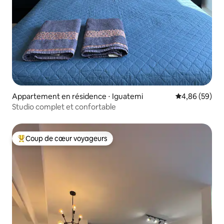
Appartement en résidence ⋅ Iguatemi
Évaluation mo
4,86 (59)
Studio complet et confortable
Coup de cœur voyageurs
Coups de cœur voyageurs les plus appréciés