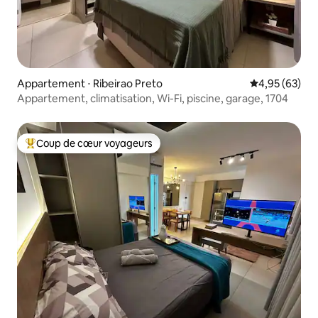
Appartement ⋅ Ribeirao Preto
Évaluation mo
4,95 (63)
Appartement, climatisation, Wi-Fi, piscine, garage, 1704
Coup de cœur voyageurs
Coups de cœur voyageurs les plus appréciés