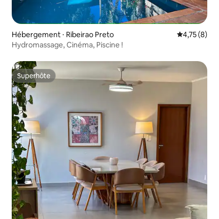
Hébergement ⋅ Ribeirao Preto
Évaluation m
4,75 (8)
Hydromassage, Cinéma, Piscine !
Superhôte
Superhôte