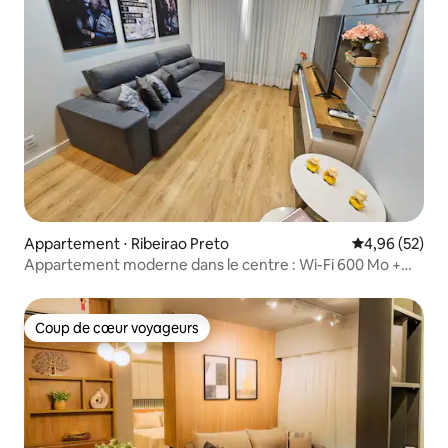
Appartement ⋅ Ribeirao Preto
Évaluation mo
4,96 (52)
Appartement moderne dans le centre : Wi-Fi 600 Mo +
nettoyage gratuit
Coup de cœur voyageurs
Coup de cœur voyageurs