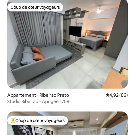
Coup de cœur voyageurs
Coup de cœur voyageurs
Appartement ⋅ Ribeirao Preto
Évaluation mo
4,92 (86)
Studio Ribeirão - Apogée 1708
Coup de cœur voyageurs
Coups de cœur voyageurs les plus appréciés