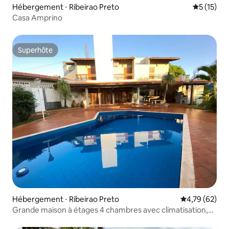
Hébergement ⋅ Ribeirao Preto
Évaluation
5 (15)
Casa Amprino
Superhôte
Superhôte
Hébergement ⋅ Ribeirao Preto
Évaluation mo
4,79 (62)
Grande maison à étages 4 chambres avec climatisation,
piscine