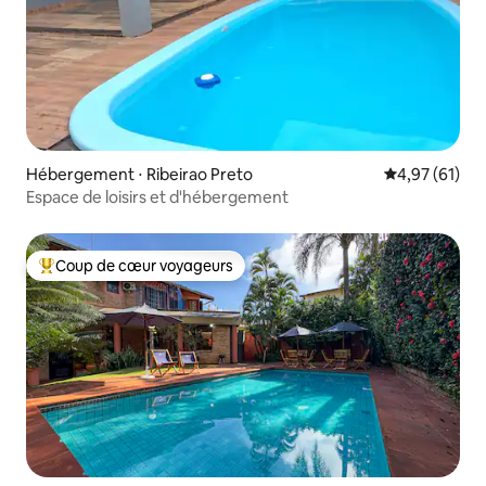
Hébergement ⋅ Ribeirao Preto
Évaluation mo
4,97 (61)
Espace de loisirs et d'hébergement
Coup de cœur voyageurs
Coups de cœur voyageurs les plus appréciés