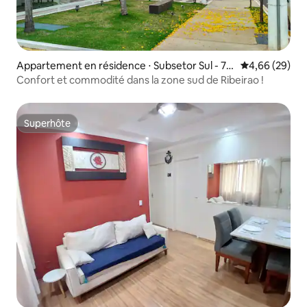
Appartement en résidence ⋅ Subsetor Sul - 7
Évaluation mo
4,66 (29)
(S-7)
Confort et commodité dans la zone sud de Ribeirao !
Superhôte
Superhôte