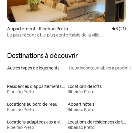
Appartement ⋅ Ribeirao Preto
Évaluation
5 (21)
Le plus récent et le plus confortable de la ville !
Destinations à découvrir
Autres types de logements
Lieux incontournables à proximit
Résidences d'appartements en location
Locations de lofts
Ribeirão Preto
Ribeirão Preto
Locations au bord de l'eau
Appart'hôtels
Ribeirão Preto
Ribeirão Preto
Locations adaptées aux animaux
Locations de résidences de tourisme
Ribeirão Preto
Ribeirão Preto