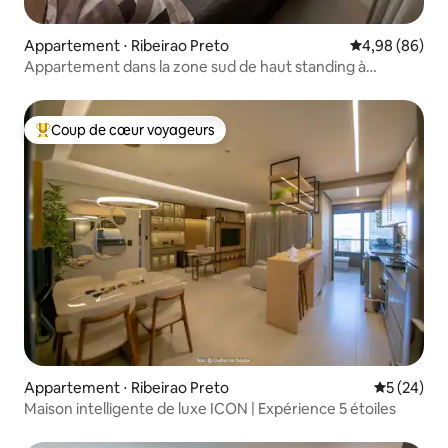
Appartement ⋅ Ribeirao Preto
Évaluation mo
4,98 (86)
Appartement dans la zone sud de haut standing à
Ribeirão
Coup de cœur voyageurs
Coups de cœur voyageurs les plus appréciés
Appartement ⋅ Ribeirao Preto
Évaluation
5 (24)
Maison intelligente de luxe ICON | Expérience 5 étoiles