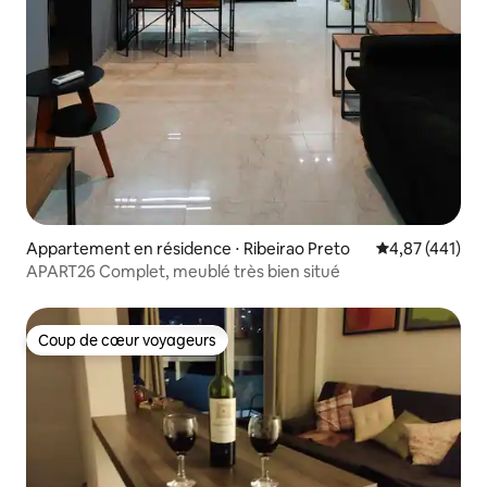
Appartement en résidence ⋅ Ribeirao Preto
Évaluation moy
4,87 (441)
APART26 Complet, meublé très bien situé
Coup de cœur voyageurs
Coup de cœur voyageurs