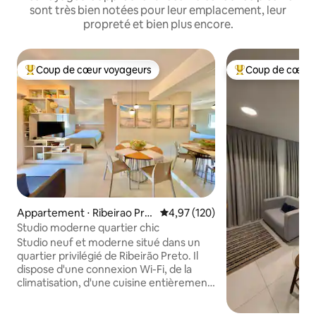
sont très bien notées pour leur emplacement, leur
propreté et bien plus encore.
Coup de cœur voyageurs
Coup de cœur 
Coups de cœur voyageurs les plus appréciés
Coups de cœur vo
Appartement ⋅ Ribeirao Pre
Évaluation moyenne sur la base 
4,97 (120)
to
Studio moderne quartier chic
Studio neuf et moderne situé dans un
quartier privilégié de Ribeirão Preto. Il
dispose d'une connexion Wi-Fi, de la
climatisation, d'une cuisine entièrement
équipée, d'une télévision connectée
40", d'une salle de sport BlueFit dans