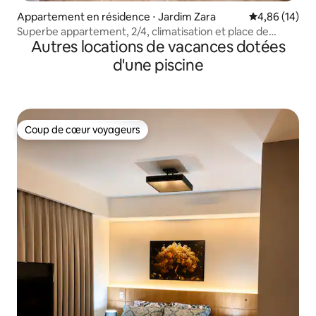
Appartement en résidence ⋅ Jardim Zara
Évaluation mo
4,86 (14)
Superbe appartement, 2/4, climatisation et place de
Autres locations de vacances dotées
parking, très confortable, salle de bain
d'une piscine
Coup de cœur voyageurs
Coup de cœur voyageurs