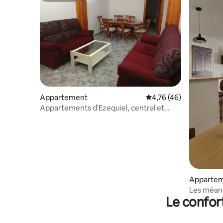
Appartement
Évaluation moyenne su
4,76 (46)
Appartements d'Ezequiel, central et
calme, ...
Apparte
Les méan
Le confor