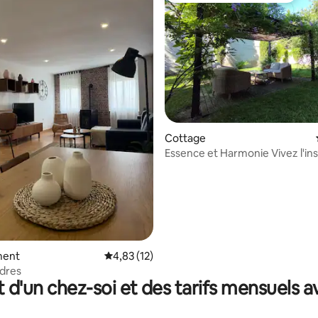
Cottage
r la base de 46 commentaires : 4,76 sur 5
Essence et Harmonie Vivez l'instant
présent ! Casa Alicia
ment
Évaluation moyenne sur la base de 12 comme
4,83 (12)
dres
t d'un chez-soi et des tarifs mensuels 