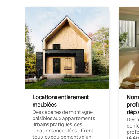
Locations entièrement
Noma
meublées
prof
dépl
Des cabanes de montagne
paisibles aux appartements
Des 
urbains pratiques, ces
confo
locations meublées offrent
profe
tous les équipements d'un
télét