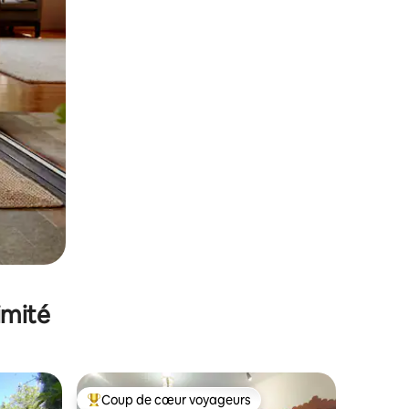
imité
Coup de cœur voyageurs
Coups de cœur voyageurs les plus appréciés