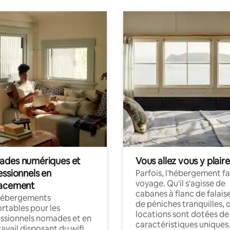
des numériques et
Vous allez vous y plaire
essionnels en
Parfois, l'hébergement fai
voyage. Qu'il s'agisse de
acement
cabanes à flanc de falais
hébergements
de péniches tranquilles, 
rtables pour les
locations sont dotées de
ssionnels nomades et en
caractéristiques uniques
ravail disposant du wifi