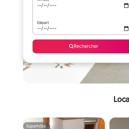
Départ
Rechercher
Loca
Superhôte
Superhôte