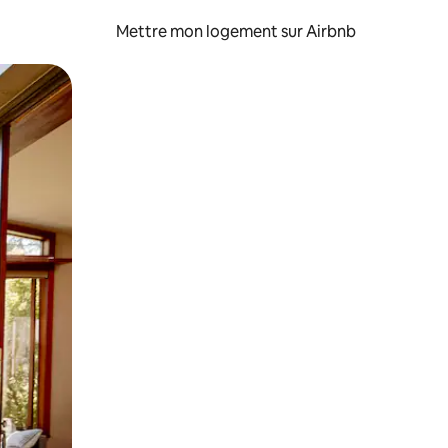
Mettre mon logement sur Airbnb
sant glisser.