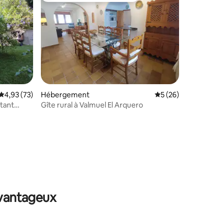
Évaluation moyenne sur la base de 73 commentaires : 4,93 sur 5
4,93 (73)
Hébergement
Évaluation moyenne
5 (26)
Gîte rural à Valmuel El Arquero
ntaires : 4,83 sur 5
avantageux