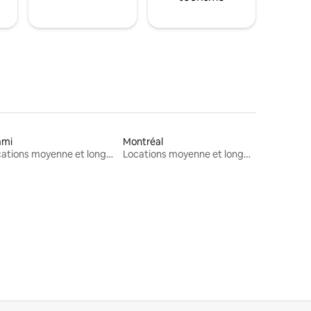
ami
Montréal
Locations moyenne et longue durée
Locations moyenne et longue durée