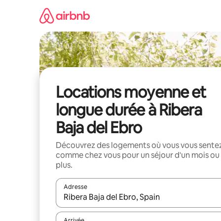
Aller
directement
au
contenu
Locations moyenne et
longue durée à Ribera
Baja del Ebro
Découvrez des logements où vous vous sente
comme chez vous pour un séjour d'un mois ou
plus.
Adresse
Lorsque les résultats s'affichent, utilisez les flèc
Arrivée