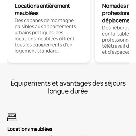
Locations entièrement
Nomades num
meublées
professionnel
déplacement
Des cabanes de montagne
paisibles aux appartements
Des hébergem
urbains pratiques, ces
confortables p
locations meublées offrent
professionnels
tous les équipements d'un
télétravail dis
logement standard.
et d'espaces de
Équipements et avantages des séjours
longue durée
Locations meublées