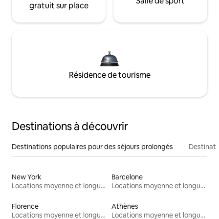
Salle de sport
gratuit sur place
Résidence de tourisme
Destinations à découvrir
Destinations populaires pour des séjours prolongés
Destinati
New York
Barcelone
Locations moyenne et longue durée
Locations moyenne et longue durée
Florence
Athènes
Locations moyenne et longue durée
Locations moyenne et longue durée