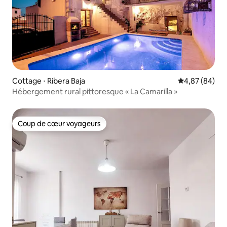
Cottage ⋅ Ribera Baja
Évaluation mo
4,87 (84)
Hébergement rural pittoresque « La Camarilla »
Coup de cœur voyageurs
Coup de cœur voyageurs