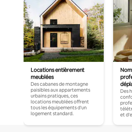
Locations entièrement
Noma
meublées
prof
dépl
Des cabanes de montagne
paisibles aux appartements
Des 
urbains pratiques, ces
confo
locations meublées offrent
profe
tous les équipements d'un
télét
logement standard.
et d'