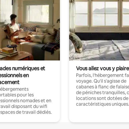
des numériques et
Vous allez vous y plaire
essionnels en
Parfois, l'hébergement fai
voyage. Qu'il s'agisse de
acement
cabanes à flanc de falais
hébergements
de péniches tranquilles, 
rtables pour les
locations sont dotées de
ssionnels nomades et en
caractéristiques uniques
ravail disposant du wifi
espaces de travail dédiés.