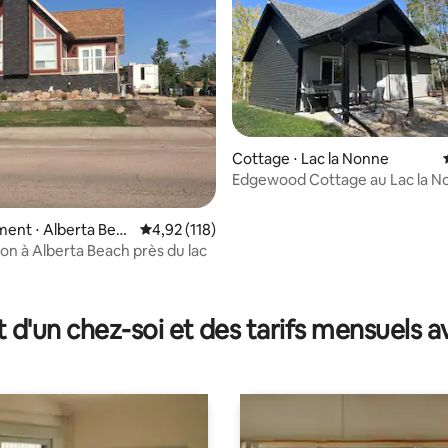
Cottage ⋅ Lac la Nonne
Edgewood Cottage au Lac la N
ent ⋅ Alberta Beac
Évaluation moyenne sur la base de 118 comme
4,92 (118)
son à Alberta Beach près du lac
e sur la base de 5 commentaires : 5 sur 5
t d'un chez-soi et des tarifs mensuels 