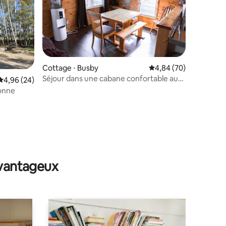
Cottage ⋅ Busby
Évaluation moyenne su
4,84 (70)
Séjour dans une cabane confortable au
Évaluation moyenne sur la base de 24 commentaires : 4,96 sur 5
4,96 (24)
Lac La Nonne, comté de Barrhead
onne
ntaires : 4,92 sur 5
avantageux