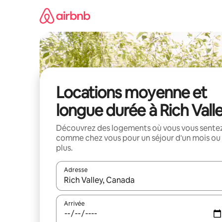
Aller
directement
au
contenu
Locations moyenne et
longue durée à Rich Vall
Découvrez des logements où vous vous sente
comme chez vous pour un séjour d'un mois ou
plus.
Adresse
Lorsque les résultats s'affichent, utilisez les flèc
Arrivée