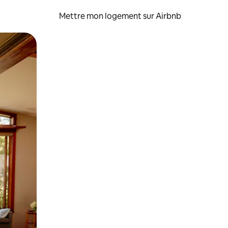
Mettre mon logement sur Airbnb
sant glisser.