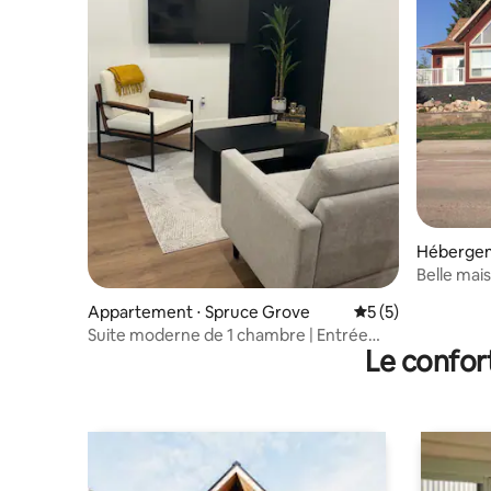
Hébergem
h
Belle mai
Appartement ⋅ Spruce Grove
Évaluation moyenn
5 (5)
Suite moderne de 1 chambre | Entrée
Le confor
privée | Spruce Grove