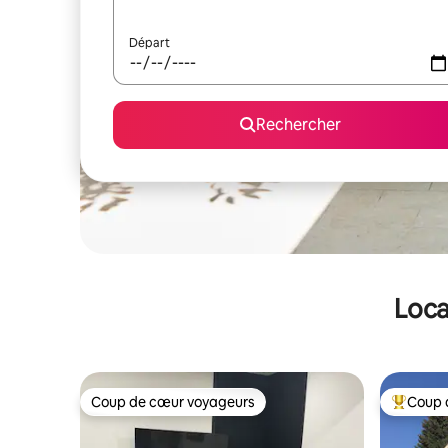
Départ
Rechercher
Loca
Coup de cœur voyageurs
Coup 
Coup de cœur voyageurs
Coups de