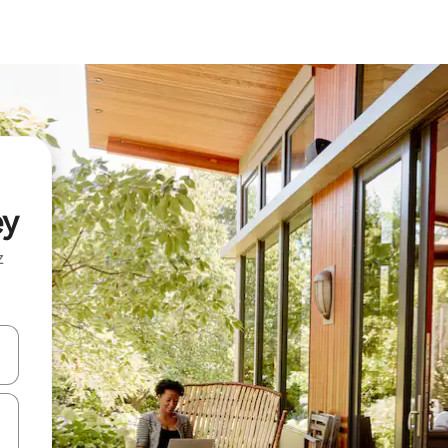
ey
z
hes vers le haut et vers le bas pour les parcourir ou en appuyant et en fai