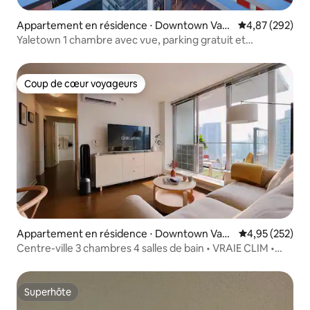
Appartement en résidence ⋅ Downtown Van
Évaluation moy
4,87 (292)
couver
Yaletown 1 chambre avec vue, parking gratuit et
climatisation
Coup de cœur voyageurs
Coup de cœur voyageurs
Appartement en résidence ⋅ Downtown Van
Évaluation moy
4,95 (252)
couver
Centre-ville 3 chambres 4 salles de bain • VRAIE CLIM •
Piscine • Parking • Salle de sport
Superhôte
Superhôte