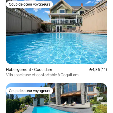
Coup de cœur voyageurs
Coup de cœur voyageurs
Hébergement ⋅ Coquitlam
Évaluation mo
4,86 (14)
Villa spacieuse et confortable à Coquitlam
Coup de cœur voyageurs
Coup de cœur voyageurs