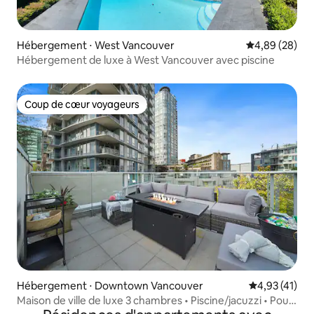
Hébergement ⋅ West Vancouver
Évaluation mo
4,89 (28)
Hébergement de luxe à West Vancouver avec piscine
Coup de cœur voyageurs
Coup de cœur voyageurs
Hébergement ⋅ Downtown Vancouver
Évaluation mo
4,93 (41)
Maison de ville de luxe 3 chambres • Piscine/jacuzzi • Pour
8 personnes