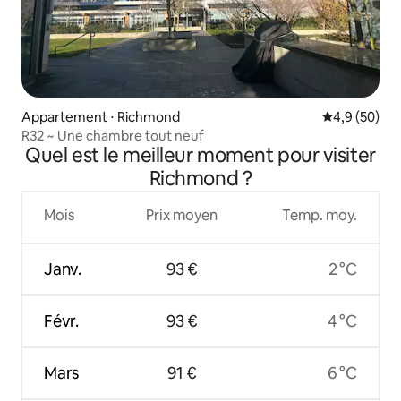
Appartement ⋅ Richmond
Évaluation m
4,9 (50)
R32 ~ Une chambre tout neuf
Quel est le meilleur moment pour visiter
Richmond ?
Mois
Prix moyen
Temp. moy.
Janv.
93 €
2 °C
Févr.
93 €
4 °C
Mars
91 €
6 °C