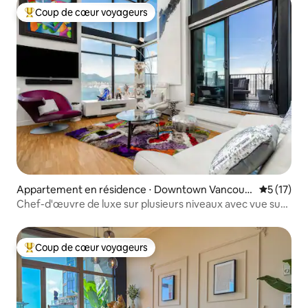
Coup de cœur voyageurs
Coups de cœur voyageurs les plus appréciés
Appartement en résidence ⋅ Downtown Vancouv
Évaluation
5 (17)
er
Chef-d'œuvre de luxe sur plusieurs niveaux avec vue sur
l'eau
Coup de cœur voyageurs
Coups de cœur voyageurs les plus appréciés