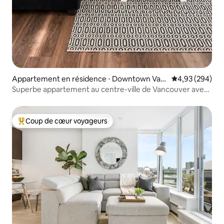
Appartement en résidence ⋅ Downtown Van
Évaluation moy
4,93 (294)
couver
Superbe appartement au centre-ville de Vancouver avec
climatisation et parking
Coup de cœur voyageurs
Coups de cœur voyageurs les plus appréciés