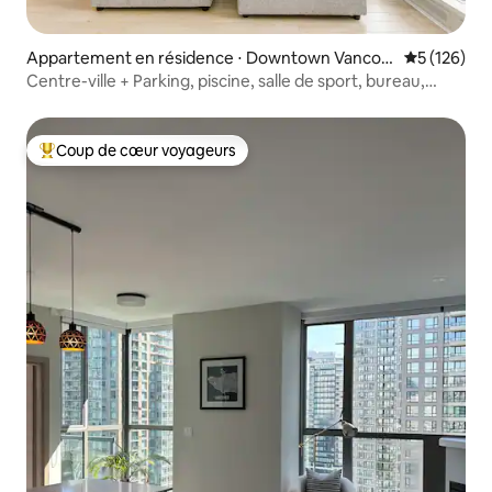
Appartement en résidence ⋅ Downtown Vancou
Évaluation 
5 (126)
ver
Centre-ville + Parking, piscine, salle de sport, bureau,
climatisation
Coup de cœur voyageurs
Coups de cœur voyageurs les plus appréciés