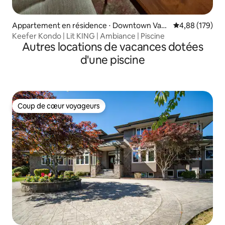
Appartement en résidence ⋅ Downtown Van
Évaluation moy
4,88 (179)
couver
Keefer Kondo | Lit KING | Ambiance | Piscine
Autres locations de vacances dotées
d'une piscine
Coup de cœur voyageurs
Coup de cœur voyageurs