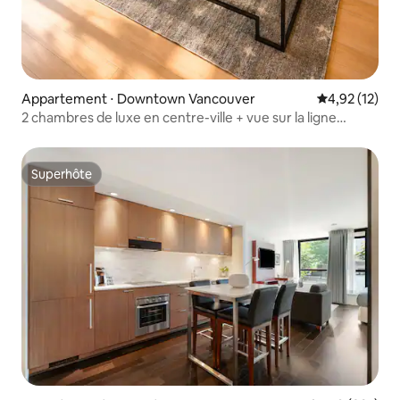
Appartement ⋅ Downtown Vancouver
Évaluation mo
4,92 (12)
2 chambres de luxe en centre-ville + vue sur la ligne
d'horizon et parking gratuit
Superhôte
Superhôte