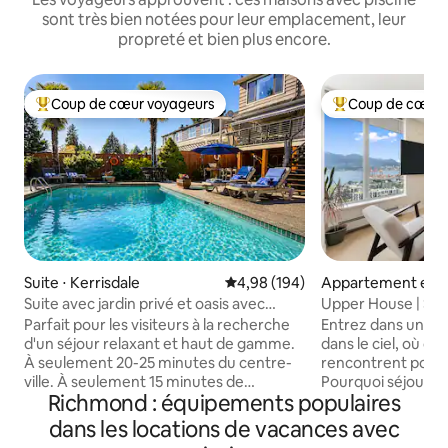
sont très bien notées pour leur emplacement, leur
propreté et bien plus encore.
Coup de cœur voyageurs
Coup de cœur 
Coups de cœur voyageurs les plus appréciés
Coups de cœur vo
Suite ⋅ Kerrisdale
Évaluation moyenne sur la base 
4,98 (194)
Appartement en r
⋅ Downtown Vanc
Suite avec jardin privé et oasis avec
Upper House | Sou
piscine | Prime Vancouver
vues imprenables
Parfait pour les visiteurs à la recherche
Entrez dans une re
d'un séjour relaxant et haut de gamme.
dans le ciel, où c
À seulement 20-25 minutes du centre-
rencontrent pour u
ville. À seulement 15 minutes de
Pourquoi séjourner 
Richmond : équipements populaires
l'aéroport international de Vancouver
appartement sous 
(YVR). Suite privée avec jardin et entrée
chambres, 2 salles
dans les locations de vacances avec
séparée dans une maison prestigieuse
panoramique sur l