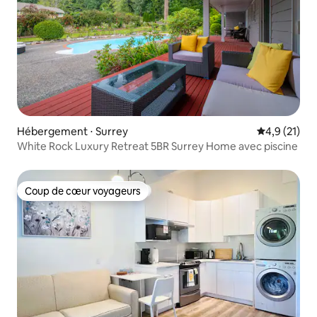
Hébergement ⋅ Surrey
Évaluation m
4,9 (21)
White Rock Luxury Retreat 5BR Surrey Home avec piscine
Coup de cœur voyageurs
Coup de cœur voyageurs