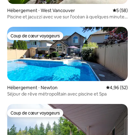
Hébergement ⋅ West Vancouver
Évaluation
5 (58)
Piscine et jacuzzi avec vue sur l'océan à quelques minutes
des montagnes !
Coup de cœur voyageurs
Coup de cœur voyageurs
Hébergement ⋅ Newton
Évaluation mo
4,96 (52)
Séjour de rêve métropolitain avec piscine et Spa
Coup de cœur voyageurs
Coup de cœur voyageurs