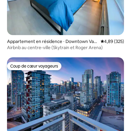
Appartement en résidence ⋅ Downtown Van
Évaluation moy
4,89 (325)
couver
Airbnb au centre-ville (Skytrain et Roger Arena)
Coup de cœur voyageurs
Coup de cœur voyageurs