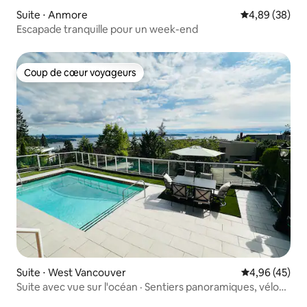
Suite ⋅ Anmore
Évaluation mo
4,89 (38)
Escapade tranquille pour un week-end
Coup de cœur voyageurs
Coup de cœur voyageurs
Suite ⋅ West Vancouver
Évaluation mo
4,96 (45)
Suite avec vue sur l'océan · Sentiers panoramiques, vélo
et ski