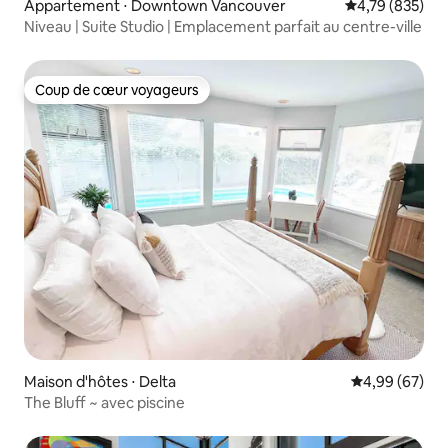
Appartement ⋅ Downtown Vancouver
Évaluation moy
4,79 (835)
Niveau | Suite Studio | Emplacement parfait au centre-ville
Coup de cœur voyageurs
Coup de cœur voyageurs
Maison d'hôtes ⋅ Delta
Évaluation mo
4,99 (67)
The Bluff ~ avec piscine