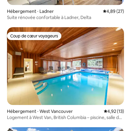
Hébergement ⋅ Ladner
Évaluation mo
4,89 (27)
Suite rénovée confortable à Ladner, Delta
Coup de cœur voyageurs
Coup de cœur voyageurs
Hébergement ⋅ West Vancouver
Évaluation mo
4,92 (13)
Logement à West Van, British Columbia – piscine, salle de
sport, pont suspendu !