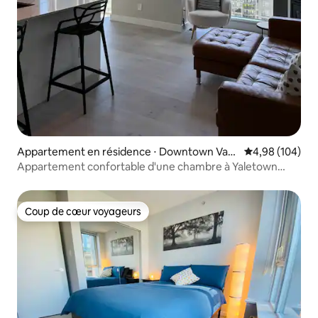
Appartement en résidence ⋅ Downtown Van
Évaluation moy
4,98 (104)
couver
Appartement confortable d'une chambre à Yaletown
avec vue sur la ville
Coup de cœur voyageurs
Coup de cœur voyageurs